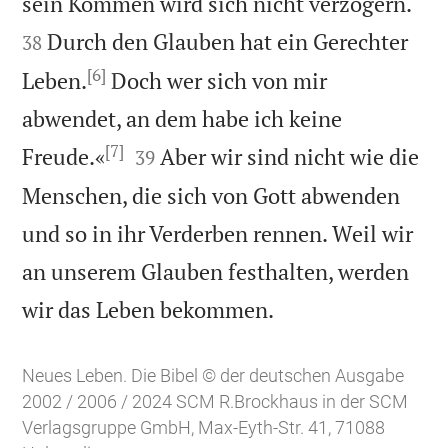


sein Kommen wird sich nicht verzögern.
Durch den Glauben hat ein Gerechter
38
[6]
Leben.
Doch wer sich von mir
abwendet, an dem habe ich keine
[7]


Freude.«
Aber wir sind nicht wie die
39
Menschen, die sich von Gott abwenden
und so in ihr Verderben rennen. Weil wir
an unserem Glauben festhalten, werden

wir das Leben bekommen.
Neues Leben. Die Bibel © der deutschen Ausgabe
2002 / 2006 / 2024 SCM R.Brockhaus in der SCM
Verlagsgruppe GmbH, Max-Eyth-Str. 41, 71088