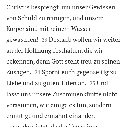
Christus besprengt, um unser Gewissen
von Schuld zu reinigen, und unsere
Körper sind mit reinem Wasser


gewaschen!
Deshalb wollen wir weiter
23
an der Hoffnung festhalten, die wir
bekennen, denn Gott steht treu zu seinen


Zusagen.
Spornt euch gegenseitig zu
24


Liebe und zu guten Taten an.
Und
25
lasst uns unsere Zusammenkünfte nicht
versäumen, wie einige es tun, sondern
ermutigt und ermahnt einander,
besonders jetzt, da der Tag seiner