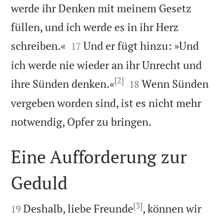
werde ihr Denken mit meinem Gesetz
füllen, und ich werde es in ihr Herz


schreiben.«
Und er fügt hinzu: »Und
17
ich werde nie wieder an ihr Unrecht und
[2]


ihre Sünden denken.«
Wenn Sünden
18
vergeben worden sind, ist es nicht mehr

notwendig, Opfer zu bringen.
Eine Aufforderung zur
Geduld

[3]

Deshalb, liebe Freunde
, können wir
19