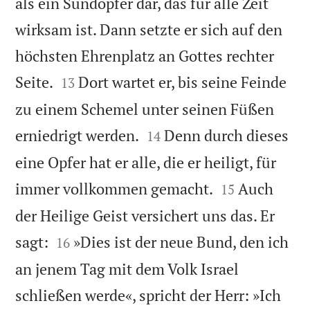
als ein Sündopfer dar, das für alle Zeit
wirksam ist. Dann setzte er sich auf den
höchsten Ehrenplatz an Gottes rechter


Seite.
Dort wartet er, bis seine Feinde
13
zu einem Schemel unter seinen Füßen


erniedrigt werden.
Denn durch dieses
14
eine Opfer hat er alle, die er heiligt, für


immer vollkommen gemacht.
Auch
15
der Heilige Geist versichert uns das. Er


sagt:
»Dies ist der neue Bund, den ich
16
an jenem Tag mit dem Volk Israel
schließen werde«, spricht der Herr: »Ich