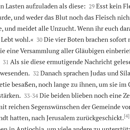


n Lasten aufzuladen als diese:
Esst kein Fl
29
rde, und weder das Blut noch das Fleisch nich
e, und meidet alle Unzucht. Wenn ihr euch dara


. Lebt wohl.«
Die vier Boten brachen sofort
30
sie eine Versammlung aller Gläubigen einberi


Als sie diese ermutigende Nachricht geles
31


nwesenden.
Danach sprachen Judas und Silas
32
etie besaßen, noch lange zu ihnen, um sie im


tärken.
Die beiden blieben noch eine Zei
33
-
34
it reichen Segenswünschen der Gemeinde vo
[4]
andt hatten, nach Jerusalem zurückgeschickt.
en in Antiochia, um viele andere zu unterstütz