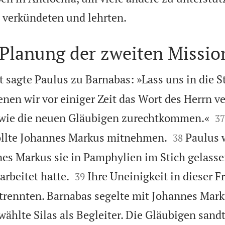

 verkündeten und lehrten.
Planung der zweiten Missio
t sagte Paulus zu Barnabas: »Lass uns in die S
enen wir vor einiger Zeit das Wort des Herrn v

 wie die neuen Gläubigen zurechtkommen.«
37


wollte Johannes Markus mitnehmen.
Paulus 
38
nes Markus sie in Pamphylien im Stich gelasse


arbeitet hatte.
Ihre Uneinigkeit in dieser F
39
h trennten. Barnabas segelte mit Johannes Mar
wählte Silas als Begleiter. Die Gläubigen sand