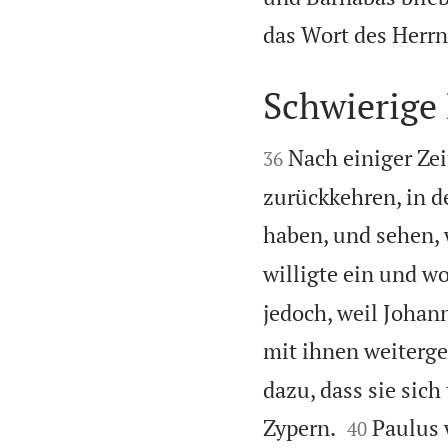
das Wort des Herrn
Schwierige 


Nach einiger Zei
36
zurückkehren, in d
haben, und sehen,
willigte ein und 
jedoch, weil Johan
mit ihnen weiterge
dazu, dass sie sic


Zypern.
Paulus 
40