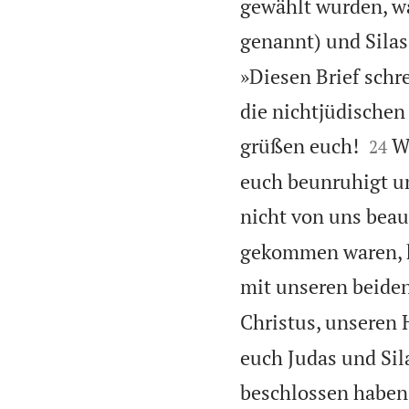
gewählt wurden, wa
genannt) und Silas
»Diesen Brief schr
die nichtjüdischen


grüßen euch!
W
24
euch beunruhigt un
nicht von uns beau
gekommen waren, hi
mit unseren beiden
Christus, unseren H
euch Judas und Sila
beschlossen haben