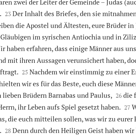
ren zwei der Leiter der Gemeinde – Judas (au


.
Der Inhalt des Briefes, den sie mitnahmen
23
eiben die Apostel und Ältesten, eure Brüder in
 Gläubigen im syrischen Antiochia und in Ziliz
ir haben erfahren, dass einige Männer aus un
d mit ihren Aussagen verunsichert haben, do


ftragt.
Nachdem wir einstimmig zu einer 
25
elten wir es für das Beste, euch diese Männe


 lieben Brüdern Barnabas und Paulus,
die 
26


errn, ihr Leben aufs Spiel gesetzt haben.
W
27
s, die euch mitteilen sollen, was wir zu eurer 


.
Denn durch den Heiligen Geist haben wir
28