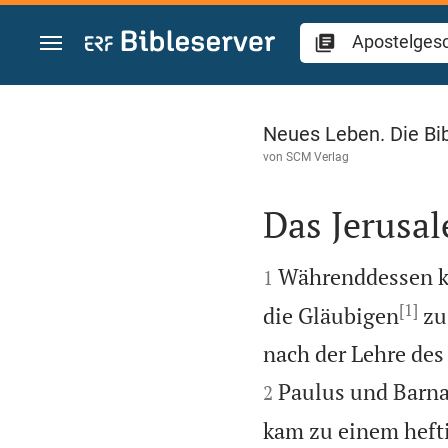
Zum Inhalt springen
Apostelgeschichte
Neues Leben. Die Bi
von
SCM Verlag
Das Jerusal


Währenddessen ka
1
[1]
die Gläubigen
zu
nach der Lehre des 
Paulus und Barna
2
kam zu einem hefti