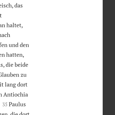
eisch, das
t
n haltet,
 nach
efen und den
en hatten,
, die beide
 Glauben zu
t lang dort
n Antiochia


Paulus
35
en, die dort