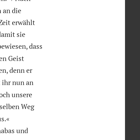
 an die
Zeit erwählt
damit sie
bewiesen, dass
en Geist
n, denn er
 ihr nun an
noch unsere
mselben Weg


us.«
nabas und