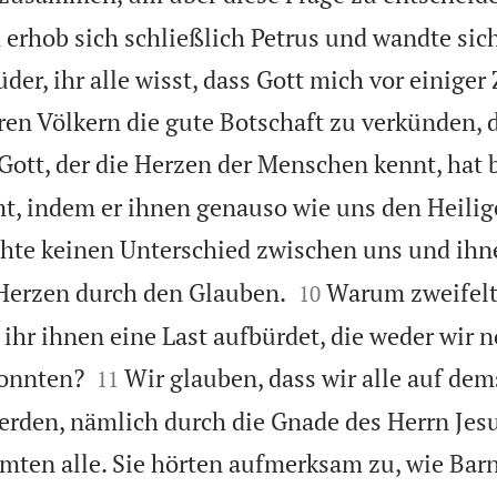
erhob sich schließlich Petrus und wandte sich
r, ihr alle wisst, dass Gott mich vor einiger 
ren Völkern die gute Botschaft zu verkünden, 

Gott, der die Herzen der Menschen kennt, hat 
t, indem er ihnen genauso wie uns den Heilig
hte keinen Unterschied zwischen uns und ihne


 Herzen durch den Glauben.
Warum zweifelt
10
ihr ihnen eine Last aufbürdet, die weder wir 


konnten?
Wir glauben, dass wir alle auf de
11
werden, nämlich durch die Gnade des Herrn Jes
ten alle. Sie hörten aufmerksam zu, wie Bar