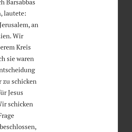
ch Barsabbas
, lautete:
 Jerusalem, an
ien. Wir
serem Kreis
ch sie waren
Entscheidung
r zu schicken
für Jesus
ir schicken
Frage
 beschlossen,