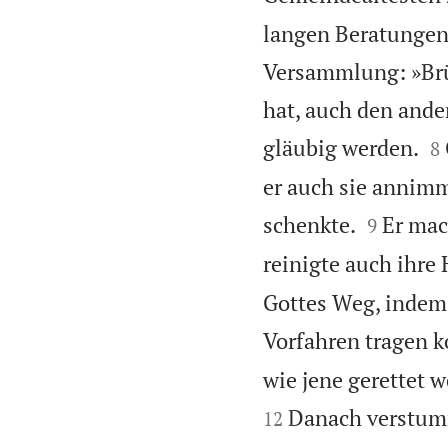
langen Beratungen 
Versammlung: »Brüde
hat, auch den ande

gläubig werden.
8
er auch sie annimm


schenkte.
Er mac
9
reinigte auch ihre
Gottes Weg, indem 
Vorfahren tragen 
wie jene gerettet 
Danach verstumm
12