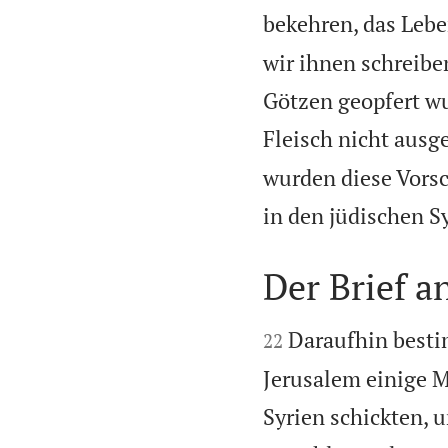
bekehren, das Lebe
wir ihnen schreibe
Götzen geopfert wu
Fleisch nicht ausge
wurden diese Vorsc
in den jüdischen S
Der Brief a


Daraufhin besti
22
Jerusalem einige M
Syrien schickten, 