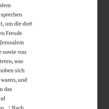
salem
e sprechen
, um die dort
en Freude
n Jerusalem
e sowie von
teten, was
hoben sich
 waren, und
n das
und


en.
Nach
7