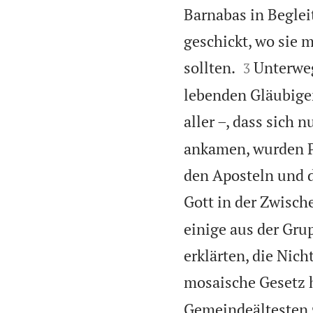
Barnabas in Beglei
geschickt, wo sie 


sollten.
Unterweg
3
lebenden Gläubigen
aller –, dass sich 
ankamen, wurden P
den Aposteln und d
Gott in der Zwische
einige aus der Gr
erklärten, die Nic
mosaische Gesetz 
Gemeindeältesten 