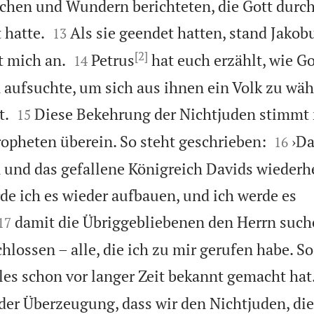
chen und Wundern berichteten, die Gott durch


 hatte.
Als sie geendet hatten, stand Jakob
13
[2]


t mich an.
Petrus
hat euch erzählt, wie G
14
 aufsuchte, um sich aus ihnen ein Volk zu wäh


t.
Diese Bekehrung der Nichtjuden stimmt 
15


opheten überein. So steht geschrieben:
›D
16
und das gefallene Königreich Davids wiederhe
e ich es wieder aufbauen, und ich werde es


damit die Übriggebliebenen den Herrn suche
17
lossen – alle, die ich zu mir gerufen habe. So
lles schon vor langer Zeit bekannt gemacht hat.
der Überzeugung, dass wir den Nichtjuden, die