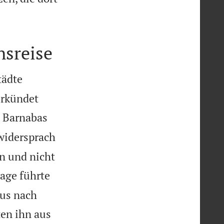
nsreise
tädte
erkündet

Barnabas
widersprach
n und nicht
rage führte
kus nach
ten ihn aus