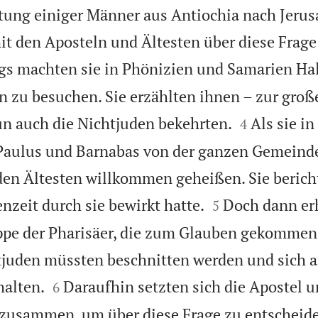
tung einiger Männer aus Antiochia nach Jeru
mit den Aposteln und Ältesten über diese Frag
s machten sie in Phönizien und Samarien Halt
 zu besuchen. Sie erzählten ihnen – zur groß


nun auch die Nichtjuden bekehrten.
Als sie i
4
aulus und Barnabas von der ganzen Gemeind
en Ältesten willkommen geheißen. Sie berich


nzeit durch sie bewirkt hatte.
Doch dann er
5
uppe der Pharisäer, die zum Glauben gekommen
htjuden müssten beschnitten werden und sich a


halten.
Daraufhin setzten sich die Apostel 
6
zusammen, um über diese Frage zu entscheid