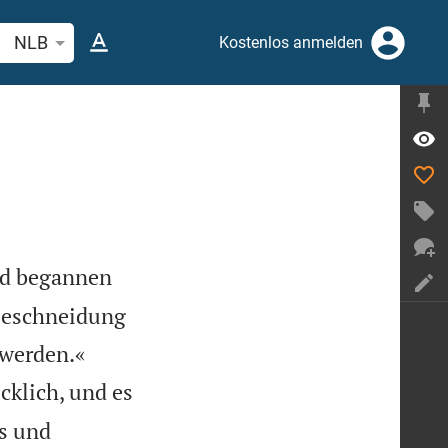
belstelle oder Begriff suchen
NLB
Kostenlos anmelden
nd begannen
 Beschneidung


 werden.«
klich, und es
s und