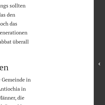
ings sollten
das den
noch das
Generationen
abbat überall
gen
e Gemeinde in
ntiochia in
Männer, die