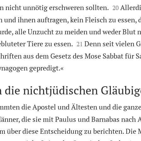


n nicht unnötig erschweren sollten.
Allerd
20
n und ihnen auftragen, kein Fleisch zu essen, 
rde, alle Unzucht zu meiden und weder Blut 


bluteter Tiere zu essen.
Denn seit vielen 
21
hriften aus dem Gesetz des Mose Sabbat für S

ynagogen gepredigt.«
n die nichtjüdischen Gläubi
mmten die Apostel und Ältesten und die ganz
änner, die sie mit Paulus und Barnabas nach A
um über diese Entscheidung zu berichten. Die 