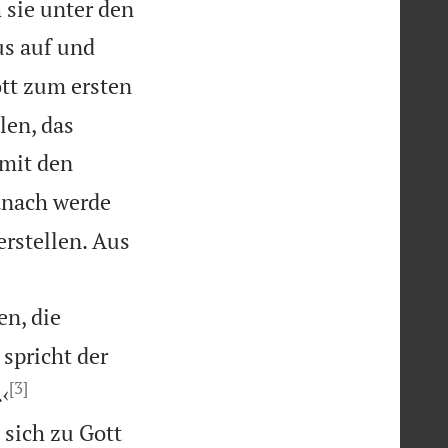
 sie unter den
us auf und
ott zum ersten
len, das
mit den
anach werde
rstellen. Aus
n, die
 spricht der
[3]


‹
 sich zu Gott