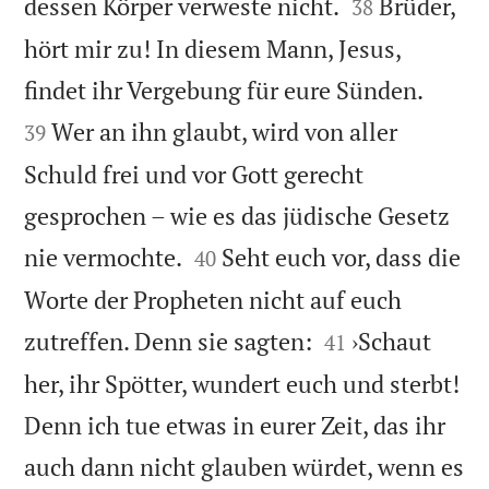


dessen Körper verweste nicht.
Brüder,
38
hört mir zu! In diesem Mann, Jesus,


findet ihr Vergebung für eure Sünden.
Wer an ihn glaubt, wird von aller
39
Schuld frei und vor Gott gerecht
gesprochen – wie es das jüdische Gesetz


nie vermochte.
Seht euch vor, dass die
40
Worte der Propheten nicht auf euch


zutreffen. Denn sie sagten:
›Schaut
41
her, ihr Spötter, wundert euch und sterbt!
Denn ich tue etwas in eurer Zeit, das ihr
auch dann nicht glauben würdet, wenn es