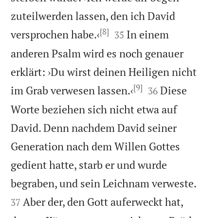
zuteilwerden lassen, den ich David
[8]


versprochen habe.‹
In einem
35
anderen Psalm wird es noch genauer
erklärt: ›Du wirst deinen Heiligen nicht
[9]


im Grab verwesen lassen.‹
Diese
36
Worte beziehen sich nicht etwa auf
David. Denn nachdem David seiner
Generation nach dem Willen Gottes
gedient hatte, starb er und wurde


begraben, und sein Leichnam verweste.
Aber der, den Gott auferweckt hat,
37