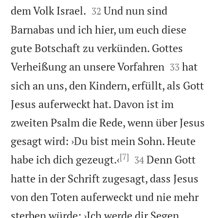


dem Volk Israel.
Und nun sind
32
Barnabas und ich hier, um euch diese
gute Botschaft zu verkünden. Gottes


Verheißung an unsere Vorfahren
hat
33
sich an uns, den Kindern, erfüllt, als Gott
Jesus auferweckt hat. Davon ist im
zweiten Psalm die Rede, wenn über Jesus
gesagt wird: ›Du bist mein Sohn. Heute
[7]


habe ich dich gezeugt.‹
Denn Gott
34
hatte in der Schrift zugesagt, dass Jesus
von den Toten auferweckt und nie mehr
sterben würde: ›Ich werde dir Segen