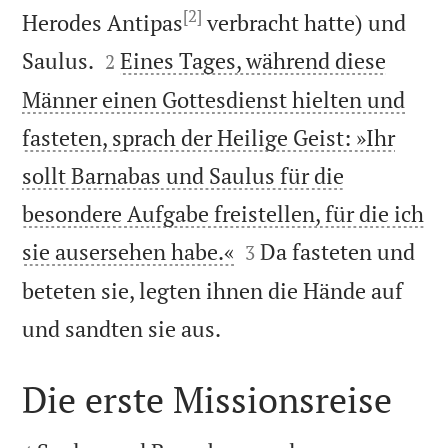
[2]
Herodes Antipas
verbracht hatte) und


Saulus.
Eines Tages, während diese
2
Männer einen Gottesdienst hielten und
fasteten, sprach der Heilige Geist: »Ihr
sollt Barnabas und Saulus für die
besondere Aufgabe freistellen, für die ich


sie ausersehen habe.«
Da fasteten und
3
beteten sie, legten ihnen die Hände auf

und sandten sie aus.
Die erste Missionsreise