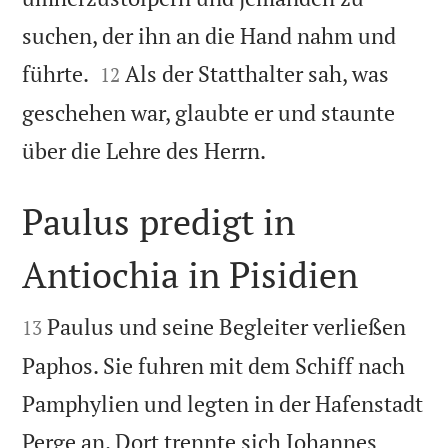
suchen, der ihn an die Hand nahm und


führte.
Als der Statthalter sah, was
12
geschehen war, glaubte er und staunte

über die Lehre des Herrn.
Paulus predigt in
Antiochia in Pisidien


Paulus und seine Begleiter verließen
13
Paphos. Sie fuhren mit dem Schiff nach
Pamphylien und legten in der Hafenstadt
Perge an. Dort trennte sich Johannes