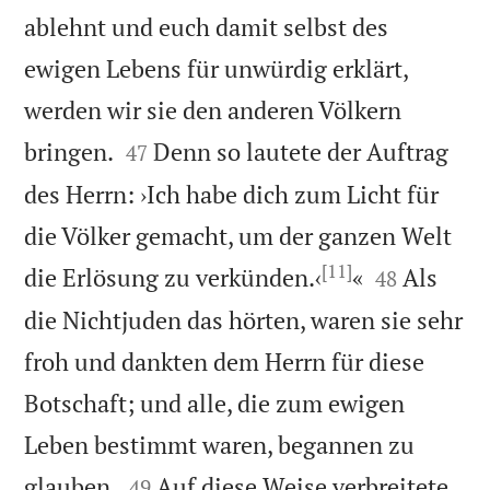
ablehnt und euch damit selbst des
ewigen Lebens für unwürdig erklärt,
werden wir sie den anderen Völkern


bringen.
Denn so lautete der Auftrag
47
des Herrn: ›Ich habe dich zum Licht für
die Völker gemacht, um der ganzen Welt
[11]


die Erlösung zu verkünden.‹
«
Als
48
die Nichtjuden das hörten, waren sie sehr
froh und dankten dem Herrn für diese
Botschaft; und alle, die zum ewigen
Leben bestimmt waren, begannen zu


glauben.
Auf diese Weise verbreitete
49