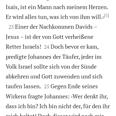
Isais, ist ein Mann nach meinem Herzen.
[5]

Er wird alles tun, was ich von ihm will.‹

Einer der Nachkommen Davids –
23
Jesus – ist der von Gott verheißene


Retter Israels!
Doch bevor er kam,
24
predigte Johannes der Täufer, jeder im
Volk Israel sollte sich von der Sünde
abkehren und Gott zuwenden und sich


taufen lassen.
Gegen Ende seines
25
Wirkens fragte Johannes: ›Wer denkt ihr,
dass ich bin? Ich bin nicht der, für den ihr
mich haltet! Doch dieser wird nach mir