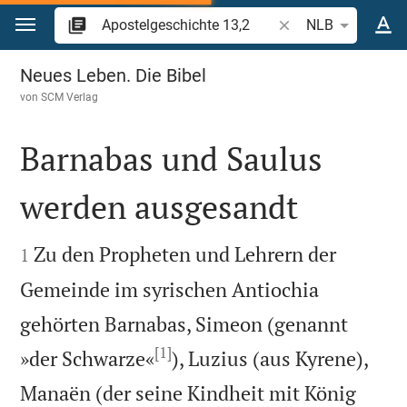
Zum Inhalt springen
Bibelstelle oder Begr
NLB
Apostelgeschichte 13
Neues Leben. Die Bibel
von
SCM Verlag
Barnabas und Saulus
werden ausgesandt


Zu den Propheten und Lehrern der
1
Gemeinde im syrischen Antiochia
gehörten Barnabas, Simeon (genannt
[1]
»der Schwarze«
), Luzius (aus Kyrene),
Manaën (der seine Kindheit mit König