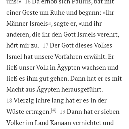


uns!«
Da erhob sich Paulus, bat mit
16
einer Geste um Ruhe und begann: »Ihr
Männer Israels«, sagte er, »und ihr
anderen, die ihr den Gott Israels verehrt,


hört mir zu.
Der Gott dieses Volkes
17
Israel hat unsere Vorfahren erwählt. Er
ließ unser Volk in Ägypten wachsen und
ließ es ihm gut gehen. Dann hat er es mit


Macht aus Ägypten herausgeführt.
Vierzig Jahre lang hat er es in der
18
[4]


Wüste ertragen.
Dann hat er sieben
19
Völker im Land Kanaan vernichtet und