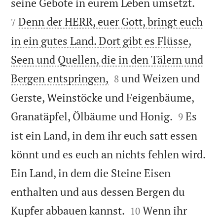


seine Gebote in eurem Leben umsetzt.
Denn der HERR, euer Gott, bringt euch
7
in ein gutes Land. Dort gibt es Flüsse,
Seen und Quellen, die in den Tälern und


Bergen entspringen,
und Weizen und
8
Gerste, Weinstöcke und Feigenbäume,


Granatäpfel, Ölbäume und Honig.
Es
9
ist ein Land, in dem ihr euch satt essen
könnt und es euch an nichts fehlen wird.
Ein Land, in dem die Steine Eisen
enthalten und aus dessen Bergen du


Kupfer abbauen kannst.
Wenn ihr
10