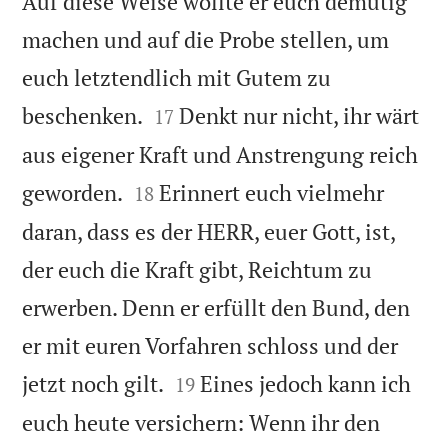
Auf diese Weise wollte er euch demütig
machen und auf die Probe stellen, um
euch letztendlich mit Gutem zu


beschenken.
Denkt nur nicht, ihr wärt
17
aus eigener Kraft und Anstrengung reich


geworden.
Erinnert euch vielmehr
18
daran, dass es der HERR, euer Gott, ist,
der euch die Kraft gibt, Reichtum zu
erwerben. Denn er erfüllt den Bund, den
er mit euren Vorfahren schloss und der


jetzt noch gilt.
Eines jedoch kann ich
19
euch heute versichern: Wenn ihr den