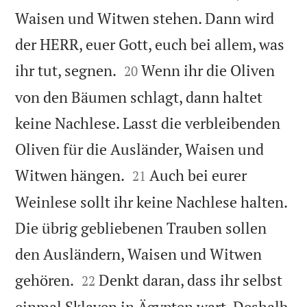
Waisen und Witwen stehen. Dann wird
der HERR, euer Gott, euch bei allem, was


ihr tut, segnen.
Wenn ihr die Oliven
20
von den Bäumen schlagt, dann haltet
keine Nachlese. Lasst die verbleibenden
Oliven für die Ausländer, Waisen und


Witwen hängen.
Auch bei eurer
21
Weinlese sollt ihr keine Nachlese halten.
Die übrig gebliebenen Trauben sollen
den Ausländern, Waisen und Witwen


gehören.
Denkt daran, dass ihr selbst
22
einmal Sklaven in Ägypten wart. Deshalb