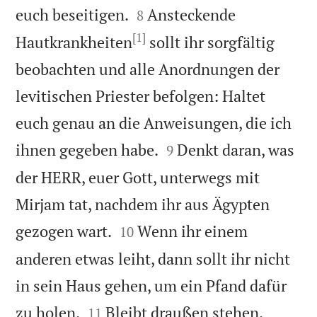


euch beseitigen.
Ansteckende
8
[1]
Hautkrankheiten
sollt ihr sorgfältig
beobachten und alle Anordnungen der
levitischen Priester befolgen: Haltet
euch genau an die Anweisungen, die ich


ihnen gegeben habe.
Denkt daran, was
9
der HERR, euer Gott, unterwegs mit
Mirjam tat, nachdem ihr aus Ägypten


gezogen wart.
Wenn ihr einem
10
anderen etwas leiht, dann sollt ihr nicht
in sein Haus gehen, um ein Pfand dafür


zu holen.
Bleibt draußen stehen.
11