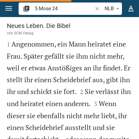
Zum Inhalt springen
Bibelstelle oder Begr
NLB
5.Mose 24
Neues Leben. Die Bibel
von
SCM Verlag

Angenommen, ein Mann heiratet eine
1
Frau. Später gefällt sie ihm nicht mehr,
weil er etwas Anstößiges an ihr findet. Er
stellt ihr einen Scheidebrief aus, gibt ihn


ihr und schickt sie fort.
Sie verlässt ihn
2


und heiratet einen anderen.
Wenn
3
dieser sie ebenfalls nicht mehr liebt, ihr
einen Scheidebrief ausstellt und sie