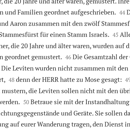
 die 20 Jahre und älter waren, gemustert. Ih


n und Familien geordnet aufgeschrieben.
D
44
und Aaron zusammen mit den zwölf Stammesfü


 Stammesfürst für einen Stamm Israels.
All
45
ner, die 20 Jahre und älter waren, wurden auf 


n geordnet gemustert.
Die Gesamtzahl der
46
Die Leviten wurden nicht zusammen mit den



t,
denn der HERR hatte zu Mose gesagt:
48
4
t mustern, die Leviten sollen nicht mit den üb


 werden.
Betraue sie mit der Instandhaltung
50
richtungsgegenstände und Geräte. Sie sollen da
ng auf eurer Wanderung tragen, den Dienst i