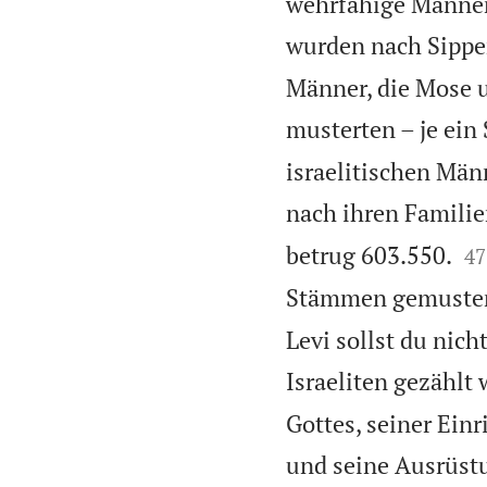
wehrfähige Männer,
wurden nach Sippe
Männer, die Mose 
musterten – je ein
israelitischen Män
nach ihren Familie


betrug 603.550.
47
Stämmen gemuster
Levi sollst du nich
Israeliten gezählt
Gottes, seiner Ein
und seine Ausrüstu