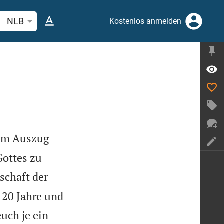
belstelle oder Begriff suchen
NLB
Kostenlos anmelden
dem Auszug
Gottes zu
chaft der
e 20 Jahre und
euch je ein