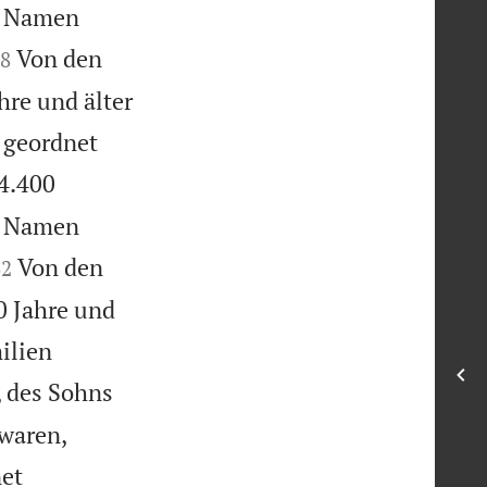
re Namen
Von den
8
re und älter
 geordnet
4.400
re Namen
Von den
32
 Jahre und
ilien
 des Sohns
 waren,
et