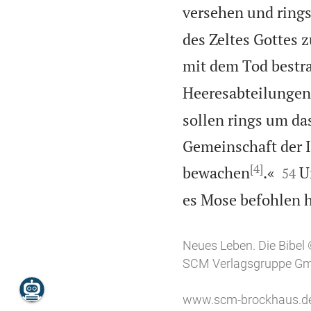
versehen und rings
des Zeltes Gottes z
mit dem Tod bestra
Heeresabteilungen 
sollen rings um da
Gemeinschaft der Is
[4]


bewachen
.«
U
54
es Mose befohlen h
Neues Leben. Die Bibel
SCM Verlagsgruppe Gmb
www.scm-brockhaus.d