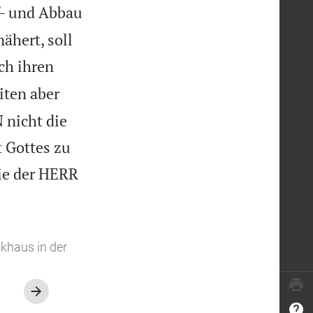
f- und Abbau
ähert, soll
ch ihren
iten aber
 nicht die
t Gottes zu
wie der HERR
khaus in der