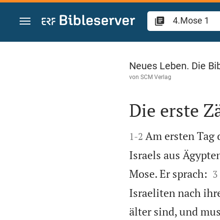
Zum Inhalt springen
4.Mose 1
Neues Leben. Die Bi
von
SCM Verlag
Die erste Z


Am ersten Tag 
1
-
2
Israels aus Ägypte

Mose. Er sprach:
3
Israeliten nach ihr
älter sind, und mus