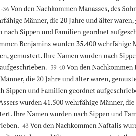

Von den Nachkommen Manasses, des Sohns
5
-
36
fähige Männer, die 20 Jahre und älter waren,
 nach Sippen und Familien geordnet aufgesch
mmen Benjamins wurden 35.400 wehrfähige M
ren, gemustert. Ihre Namen wurden nach Sipp


 aufgeschrieben.
Von den Nachkommen 
39
-
40
Männer, die 20 Jahre und älter waren, gemuster
 Sippen und Familien geordnet aufgeschrieb
sers wurden 41.500 wehrfähige Männer, die 
stert. Ihre Namen wurden nach Sippen und Fam


rieben.
Von den Nachkommen Naftalis wur
43