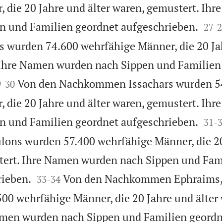
 die 20 Jahre und älter waren, gemustert. Ih


n und Familien geordnet aufgeschrieben.
27
-
2
wurden 74.600 wehrfähige Männer, die 20 Jah
 Ihre Namen wurden nach Sippen und Familien

Von den Nachkommen Issachars wurden 5
9
-
30
 die 20 Jahre und älter waren, gemustert. Ih


n und Familien geordnet aufgeschrieben.
31
-
ns wurden 57.400 wehrfähige Männer, die 20
stert. Ihre Namen wurden nach Sippen und Fam


rieben.
Von den Nachkommen Ephraims,
33
-
34
500 wehrfähige Männer, die 20 Jahre und älter
amen wurden nach Sippen und Familien geordn