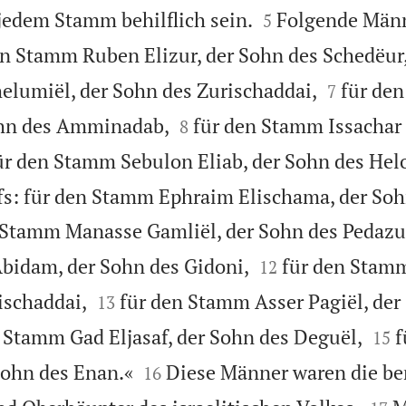


jedem Stamm behilflich sein.
Folgende Männ
5
en Stamm Ruben Elizur, der Sohn des Schedëur


lumiël, der Sohn des Zurischaddai,
für de
7


ohn des Amminadab,
für den Stamm Issachar 
8
ür den Stamm Sebulon Eliab, der Sohn des Hel
: für den Stamm Ephraim Elischama, der Soh
Stamm Manasse Gamliël, der Sohn des Pedazu


idam, der Sohn des Gidoni,
für den Stamm
12


schaddai,
für den Stamm Asser Pagiël, der
13


 Stamm Gad Eljasaf, der Sohn des Deguël,
f
15


 Sohn des Enan.«
Diese Männer waren die be
16