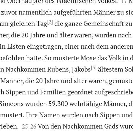


 Oberhäupter des israelitischen Volkes.
M
17
e zuvor namentlich aufgeführten Männer zu s
[2]
 am gleichen Tag
die ganze Gemeinschaft z
ner, die 20 Jahre und älter waren, wurden nac
in Listen eingetragen, einer nach dem anderen
efohlen hatte. So musterte Mose das Volk in 
[3]
en Nachkommen Rubens, Jakobs
ältestem So
Männer, die 20 Jahre und älter waren, gemuster
 Sippen und Familien geordnet aufgeschrieb
meons wurden 59.300 wehrfähige Männer, di
gemustert. Ihre Namen wurden nach Sippen und


rieben.
Von den Nachkommen Gads wurd
25
-
26