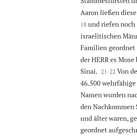
Stammesfürsten und
Aaron ließen dies
und riefen noch
18
israelitischen Män
Familien geordnet 
der HERR es Mose b


Sinai.
Von d
21
-
22
46.500 wehrfähige 
Namen wurden nach
den Nachkommen Si
und älter waren, 
geordnet aufgesch