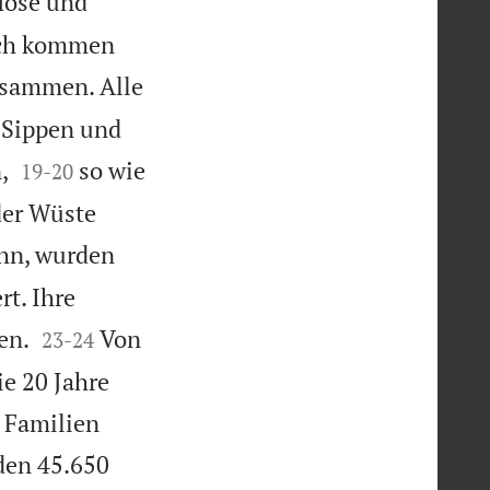
ose und


ich kommen
usammen. Alle
h Sippen und


,
so wie
19
-
20
der Wüste
hn, wurden
t. Ihre


en.
Von
23
-
24
e 20 Jahre
 Familien
en 45.650