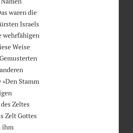
re Namen
as waren die
rsten Israels
e wehrfähigen
diese Weise
 Gemusterten
 anderen

»Den Stamm
9
rigen
 des Zeltes
s Zelt Gottes
n ihm