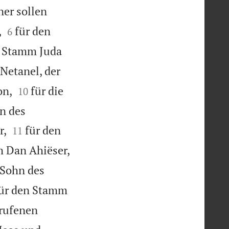
er sollen


,
für den
6
n Stamm Juda
Netanel, der


on,
für die
10
n des


r,
für den
11
 Dan Ahiëser,
 Sohn des
ür den Stamm
rufenen