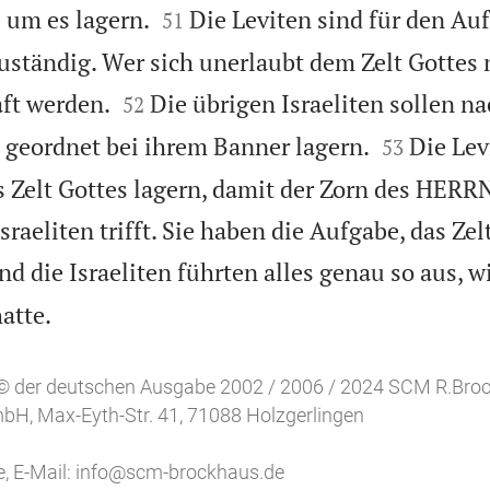


 um es lagern.
Die Leviten sind für den Au
51
uständig. Wer sich unerlaubt dem Zelt Gottes n


ft werden.
Die übrigen Israeliten sollen na
52


geordnet bei ihrem Banner lagern.
Die Lev
53
s Zelt Gottes lagern, damit der Zorn des HERRN
raeliten trifft. Sie haben die Aufgabe, das Zel
nd die Israeliten führten alles genau so aus, 

atte.
 © der deutschen Ausgabe 2002 / 2006 / 2024 SCM R.Broc
H, Max-Eyth-Str. 41, 71088 Holzgerlingen
e
, E-Mail:
info@scm-brockhaus.de