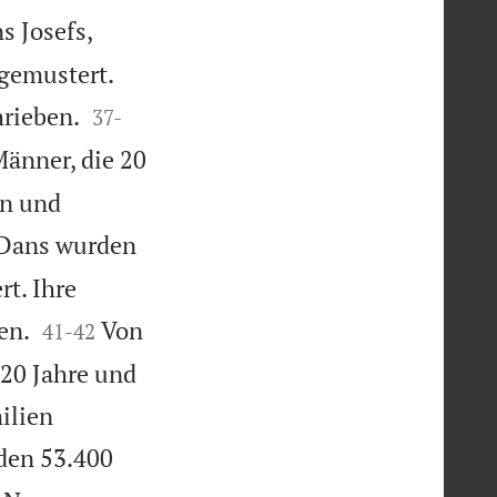
 Josefs,
 gemustert.


rieben.
37
-
änner, die 20
en und
Dans wurden
t. Ihre


en.
Von
41
-
42
20 Jahre und
ilien
den 53.400