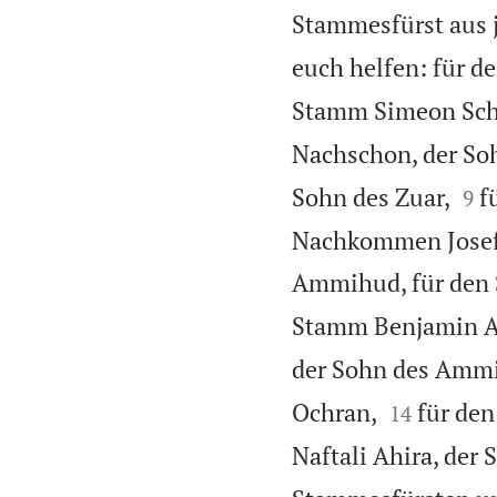
Stammesfürst aus 
euch helfen: für d
Stamm Simeon Sche
Nachschon, der S


Sohn des Zuar,
f
9
Nachkommen Josefs
Ammihud, für den 
Stamm Benjamin Ab
der Sohn des Ammi


Ochran,
für den
14
Naftali Ahira, der