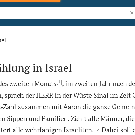
Bi
bel
ählung in Israel
[1]
des zweiten Monats
, im zweiten Jahr nach 
n, sprach der HERR in der Wüste Sinai im Zelt 

»Zähl zusammen mit Aaron die ganze Gemeins
en Sippen und Familien. Zählt alle Männer, di


tert alle wehrfähigen Israeliten.
Dabei soll 
4