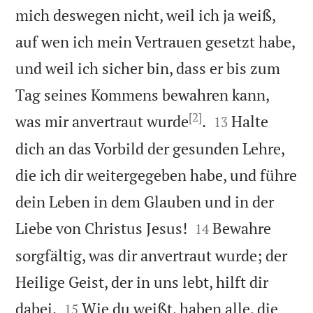
mich deswegen nicht, weil ich ja weiß,
auf wen ich mein Vertrauen gesetzt habe,
und weil ich sicher bin, dass er bis zum
Tag seines Kommens bewahren kann,
[2]


was mir anvertraut wurde
.
Halte
13
dich an das Vorbild der gesunden Lehre,
die ich dir weitergegeben habe, und führe
dein Leben in dem Glauben und in der


Liebe von Christus Jesus!
Bewahre
14
sorgfältig, was dir anvertraut wurde; der
Heilige Geist, der in uns lebt, hilft dir


dabei.
Wie du weißt, haben alle, die
15