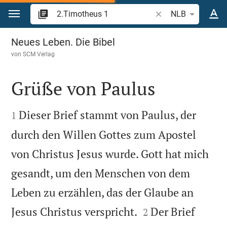
Zum Inhalt springen
Bibelstelle oder Begr
NLB
2.Timotheus 1
Neues Leben. Die Bibel
von
SCM Verlag
Grüße von Paulus


Dieser Brief stammt von Paulus, der
1
durch den Willen Gottes zum Apostel
von Christus Jesus wurde. Gott hat mich
gesandt, um den Menschen von dem
Leben zu erzählen, das der Glaube an


Jesus Christus verspricht.
Der Brief
2