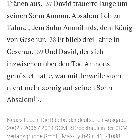


Tränen aus.
David trauerte lange um
37
seinen Sohn Amnon. Absalom floh zu
Talmai, dem Sohn Ammihuds, dem König


von Geschur.
Er blieb drei Jahre in
38


Geschur.
Und David, der sich
39
inzwischen über den Tod Amnons
getröstet hatte, war mittlerweile auch
nicht mehr zornig auf seinen Sohn
[4]

Absalom
.
Neues Leben. Die Bibel © der deutschen Ausgabe
2002 / 2006 / 2024 SCM R.Brockhaus in der SCM
Verlagsgruppe GmbH, Max-Eyth-Str. 41, 71088