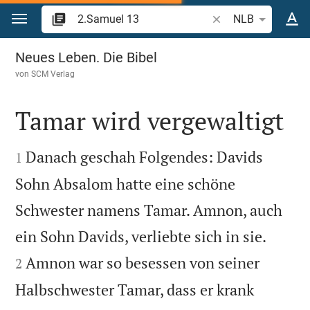
Zum Inhalt springen
Bibelstelle oder Begr
NLB
2.Samuel 13
Neues Leben. Die Bibel
von
SCM Verlag
Tamar wird vergewaltigt


Danach geschah Folgendes: Davids
1
Sohn Absalom hatte eine schöne
Schwester namens Tamar. Amnon, auch


ein Sohn Davids, verliebte sich in sie.
Amnon war so besessen von seiner
2
Halbschwester Tamar, dass er krank