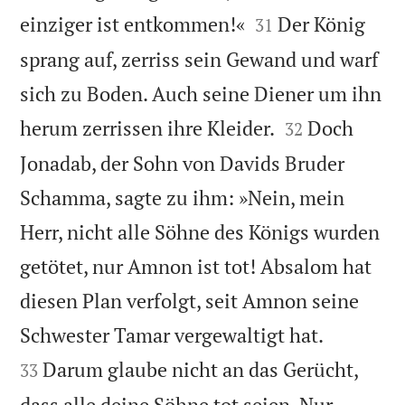


einziger ist entkommen!«
Der König
31
sprang auf, zerriss sein Gewand und warf
sich zu Boden. Auch seine Diener um ihn


herum zerrissen ihre Kleider.
Doch
32
Jonadab, der Sohn von Davids Bruder
Schamma, sagte zu ihm: »Nein, mein
Herr, nicht alle Söhne des Königs wurden
getötet, nur Amnon ist tot! Absalom hat
diesen Plan verfolgt, seit Amnon seine


Schwester Tamar vergewaltigt hat.
Darum glaube nicht an das Gerücht,
33
dass alle deine Söhne tot seien. Nur