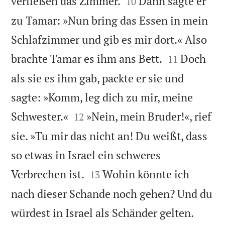


verließen das Zimmer.
Dann sagte er
10
zu Tamar: »Nun bring das Essen in mein
Schlafzimmer und gib es mir dort.« Also


brachte Tamar es ihm ans Bett.
Doch
11
als sie es ihm gab, packte er sie und
sagte: »Komm, leg dich zu mir, meine


Schwester.«
»Nein, mein Bruder!«, rief
12
sie. »Tu mir das nicht an! Du weißt, dass
so etwas in Israel ein schweres


Verbrechen ist.
Wohin könnte ich
13
nach dieser Schande noch gehen? Und du
würdest in Israel als Schänder gelten.