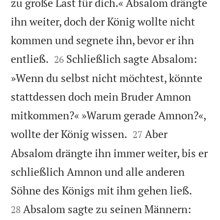
zu große Last für dich.« Absalom drängte
ihn weiter, doch der König wollte nicht
kommen und segnete ihn, bevor er ihn


entließ.
Schließlich sagte Absalom:
26
»Wenn du selbst nicht möchtest, könnte
stattdessen doch mein Bruder Amnon
mitkommen?« »Warum gerade Amnon?«,


wollte der König wissen.
Aber
27
Absalom drängte ihn immer weiter, bis er
schließlich Amnon und alle anderen


Söhne des Königs mit ihm gehen ließ.
Absalom sagte zu seinen Männern:
28