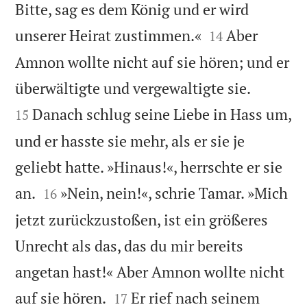
Bitte, sag es dem König und er wird


unserer Heirat zustimmen.«
Aber
14
Amnon wollte nicht auf sie hören; und er


überwältigte und vergewaltigte sie.
Danach schlug seine Liebe in Hass um,
15
und er hasste sie mehr, als er sie je
geliebt hatte. »Hinaus!«, herrschte er sie


an.
»Nein, nein!«, schrie Tamar. »Mich
16
jetzt zurückzustoßen, ist ein größeres
Unrecht als das, das du mir bereits
angetan hast!« Aber Amnon wollte nicht


auf sie hören.
Er rief nach seinem
17