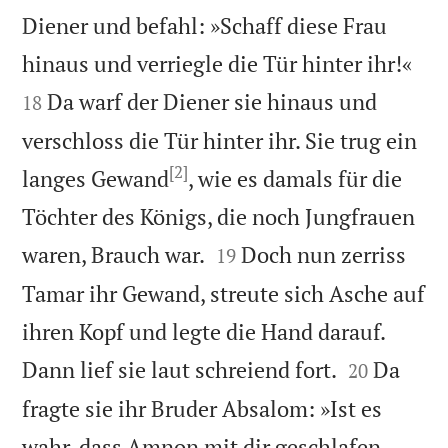
Diener und befahl: »Schaff diese Frau


hinaus und verriegle die Tür hinter ihr!«
Da warf der Diener sie hinaus und
18
verschloss die Tür hinter ihr. Sie trug ein
[2]
langes Gewand
, wie es damals für die
Töchter des Königs, die noch Jungfrauen


waren, Brauch war.
Doch nun zerriss
19
Tamar ihr Gewand, streute sich Asche auf
ihren Kopf und legte die Hand darauf.


Dann lief sie laut schreiend fort.
Da
20
fragte sie ihr Bruder Absalom: »Ist es
wahr, dass Amnon mit dir geschlafen