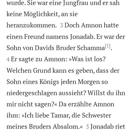
wurde. Sie war eine Jungfrau und er sah
keine Möglichkeit, an sie


heranzukommen.
Doch Amnon hatte
3
einen Freund namens Jonadab. Er war der
[1]


Sohn von Davids Bruder Schamma
.
Er sagte zu Amnon: »Was ist los?
4
Welchen Grund kann es geben, dass der
Sohn eines Königs jeden Morgen so
niedergeschlagen aussieht? Willst du ihn
mir nicht sagen?« Da erzählte Amnon
ihm: »Ich liebe Tamar, die Schwester


meines Bruders Absalom.«
Jonadab riet
5