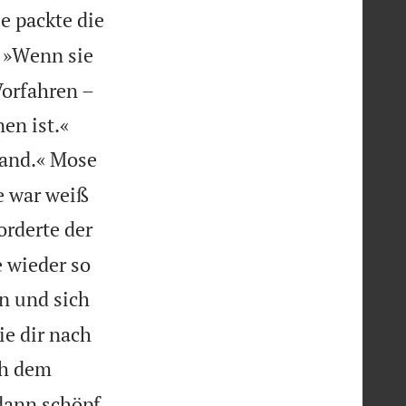
e packte die

»Wenn sie
Vorfahren –


en ist.«
wand.« Mose
ie war weiß
orderte der
 wieder so
n und sich
e dir nach
ch dem
dann schöpf