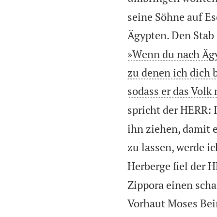
seine Söhne auf Es
Ägypten. Den Stab 
»Wenn du nach Ägy
zu denen ich dich 
sodass er das Volk 
spricht der HERR: 
ihn ziehen, damit 
zu lassen, werde i
Herberge fiel der 
Zippora einen scha
Vorhaut Moses Bei