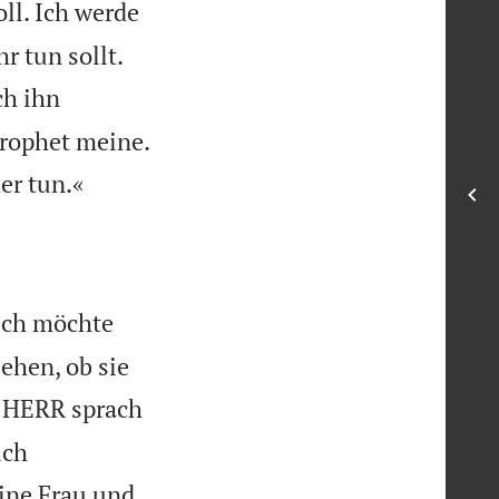
ll. Ich werde


r tun sollt.
ch ihn

Prophet meine.

er tun.«
»Ich möchte
ehen, ob sie
 HERR sprach
ich
ine Frau und