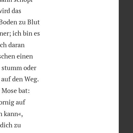
wird das
 Boden zu Blut
er; ich bin es
ich daran
schen einen
n stumm oder
 auf den Weg.
 Mose bat:
ornig auf
n kann«,
 dich zu