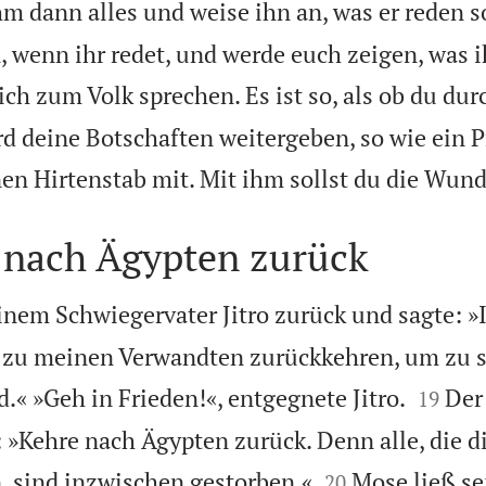
hm dann alles und weise ihn an, was er reden so
 wenn ihr redet, und werde euch zeigen, was ih
ich zum Volk sprechen. Es ist so, als ob du dur
ird deine Botschaften weitergeben, so wie ein 
n Hirtenstab mit. Mit ihm sollst du die Wund
 nach Ägypten zurück
inem Schwiegervater Jitro zurück und sagte: 
 zu meinen Verwandten zurückkehren, um zu s


.« »Geh in Frieden!«, entgegnete Jitro.
Der
19
 »Kehre nach Ägypten zurück. Denn alle, die d


 sind inzwischen gestorben.«
Mose ließ se
20