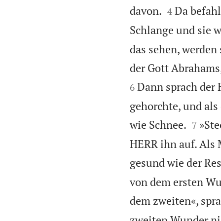


davon.
Da befahl
4
Schlange und sie w
das sehen, werden s
der Gott Abrahams, 
Dann sprach der 
6
gehorchte, und als 


wie Schnee.
»Ste
7
HERR ihn auf. Als 
gesund wie der Res
von dem ersten Wun
dem zweiten«, spr
zweiten Wunder nic