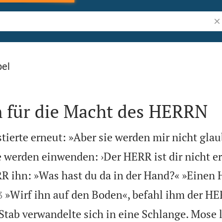
Bi
bel
n für die Macht des HERRN
ierte erneut: »Aber sie werden mir nicht gla
e werden einwenden: ›Der HERR ist dir nicht e
R ihn: »Was hast du da in der Hand?« »Einen 


»Wirf ihn auf den Boden«, befahl ihm der H
3
tab verwandelte sich in eine Schlange. Mose li