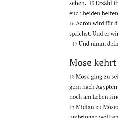


sehen.
Erzähl i
15
euch beiden helfen,
Aaron wird für d
16
sprichst. Und er w

Und nimm deine
17
Mose kehrt


Mose ging zu se
18
gern nach Ägypten
noch am Leben sind
in Midian zu Mose:
umbringen wollten,