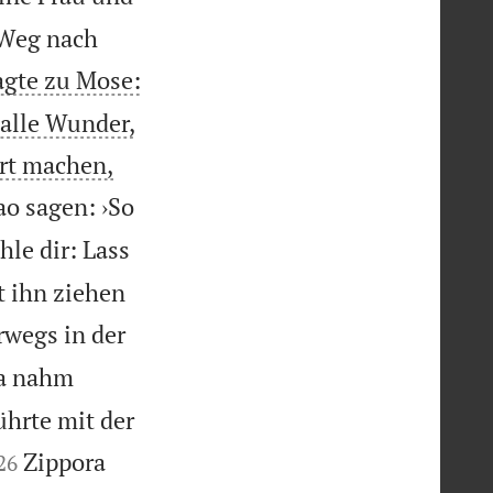
 Weg nach
gte zu Mose:
alle Wunder,
art machen,
o sagen: ›So
hle dir: Lass
t ihn ziehen
rwegs in der
a nahm
ührte mit der


Zippora
26