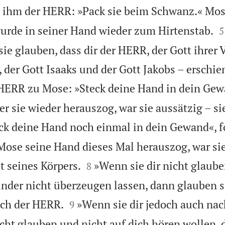
 ihm der HERR: »Pack sie beim Schwanz.« Mos

urde in seiner Hand wieder zum Hirtenstab.
5
ie glauben, dass dir der HERR, der Gott ihrer 
der Gott Isaaks und der Gott Jakobs – erschien
HERR zu Mose: »Steck deine Hand in dein Ge
er sie wieder herauszog, war sie aussätzig – s
ck deine Hand noch einmal in dein Gewand«, f
Mose seine Hand dieses Mal herauszog, war sie


t seines Körpers.
»Wenn sie dir nicht glaube
8
der nicht überzeugen lassen, dann glauben si


ach der HERR.
»Wenn sie dir jedoch auch na
9
ht glauben und nicht auf dich hören wollen, 