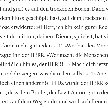
 und gieß es auf den trockenen Boden. Dann 
 dem Fluss geschöpft hast, auf dem trockenen
ose erwiderte: »O Herr, ich bin kein guter Redn
eit du mit mir, deinem Diener, sprichst, hat s


h kann nicht gut reden.«
»Wer hat den Men
11
ragte ihn der HERR. »Wer macht die Mensche


lind? Ich bin es, der HERR!
Mach dich jetzt
12


n und dir zeigen, was du reden sollst.«
Aber
13


 doch einen anderen!«
Da wurde der HERR z
14
h, dass dein Bruder, der Levit Aaron, gut rede
bereits auf dem Weg zu dir und wird sich freuen