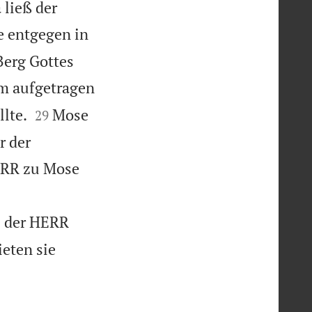
ließ der
e entgegen in
Berg Gottes
hm aufgetragen


lte.
Mose
29
r der
HERR zu Mose
s der HERR
eten sie