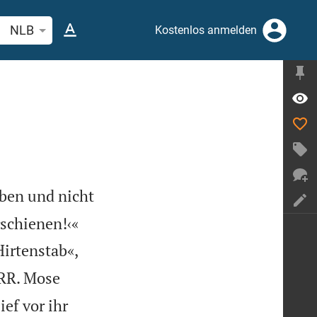
belstelle oder Begriff suchen
NLB
Kostenlos anmelden
uben und nicht


rschienen!‹«
Hirtenstab«,
ERR. Mose
ef vor ihr