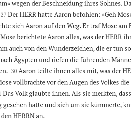
am« wegen der Beschneidung ihres Sohnes. Da 


Der HERR hatte Aaron befohlen: »Geh Mos
27
hte sich Aaron auf den Weg. Er traf Mose am 
Mose berichtete Aaron alles, was der HERR i
ihm auch von den Wunderzeichen, die er tun sol
nach Ägypten und riefen die führenden Männe


en.
Aaron teilte ihnen alles mit, was der 
30
Mose vollbrachte vor den Augen des Volkes die

Das Volk glaubte ihnen. Als sie merkten, das
1
 gesehen hatte und sich um sie kümmerte, kni

n den HERRN an.