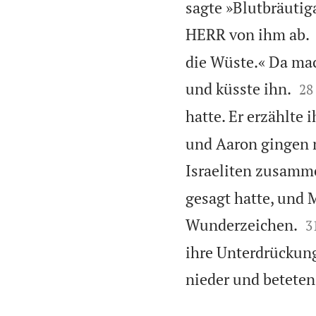
sagte »Blutbräutig
HERR von ihm ab.
die Wüste.« Da mac


und küsste ihn.
28
hatte. Er erzählte 
und Aaron gingen 
Israeliten zusamm
gesagt hatte, und 

Wunderzeichen.
3
ihre Unterdrückung
nieder und betete