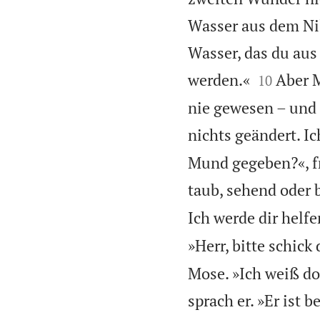
Wasser aus dem Nil
Wasser, das du aus


werden.«
Aber M
10
nie gewesen – und s
nichts geändert. Ic
Mund gegeben?«, f
taub, sehend oder b
Ich werde dir helfe
»Herr, bitte schick
Mose. »Ich weiß doc
sprach er. »Er ist 