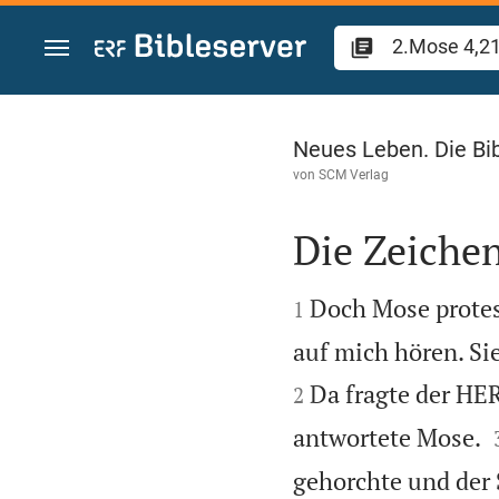
Zum Inhalt springen
2.Mose 4
Neues Leben. Die Bi
von
SCM Verlag
Die Zeiche


Doch Mose protest
1
auf mich hören. Si
Da fragte der HER
2
antwortete Mose.
gehorchte und der S