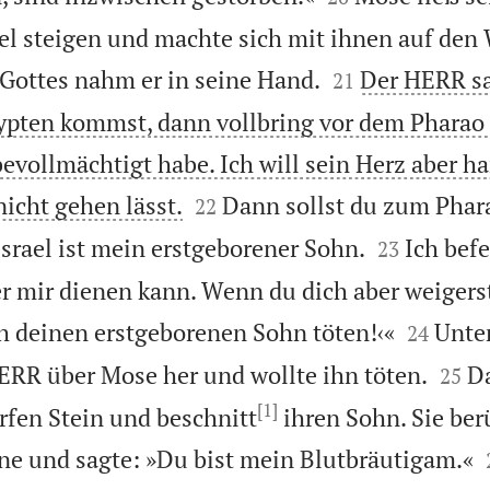
el steigen und machte sich mit ihnen auf den


Gottes nahm er in seine Hand.
Der HERR sa
21
pten kommst, dann vollbring vor dem Pharao 
bevollmächtigt habe. Ich will sein Herz aber h


nicht gehen lässt.
Dann sollst du zum Phara
22


Israel ist mein erstgeborener Sohn.
Ich befe
23
er mir dienen kann. Wenn du dich aber weigers


ch deinen erstgeborenen Sohn töten!‹«
Unte
24


HERR über Mose her und wollte ihn töten.
D
25
[1]
rfen Stein und beschnitt
ihren Sohn. Sie ber
ne und sagte: »Du bist mein Blutbräutigam.«