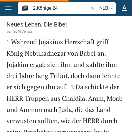
Zum Inhalt springen
Bibelstelle oder Begr
NLB
2.Könige 24
Neues Leben. Die Bibel
von
SCM Verlag

Während Jojakims Herrschaft griff
1
König Nebukadnezar von Babel an.
Jojakim ergab sich ihm und zahlte ihm
drei Jahre lang Tribut, doch dann lehnte


er sich gegen ihn auf.
Da schickte der
2
HERR Truppen aus Chaldäa, Aram, Moab
und Ammon nach Juda, die das Land
verwüsten sollten, wie der HERR durch


seine Propheten vorausgesagt hatte.