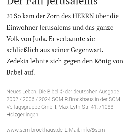
Der Fall Jerusalems


So kam der Zorn des HERRN über die
20
Einwohner Jerusalems und das ganze
Volk von Juda. Er verbannte sie
schließlich aus seiner Gegenwart.
Zedekia lehnte sich gegen den König von

Babel auf.
Neues Leben. Die Bibel © der deutschen Ausgabe
2002 / 2006 / 2024 SCM R.Brockhaus in der SCM
Verlagsgruppe GmbH, Max-Eyth-Str. 41, 71088
Holzgerlingen
www.scm-brockhaus.de
, E-Mail:
info@scm-