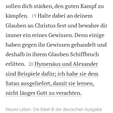
sollen dich stärken, den guten Kampf zu


kämpfen.
Halte dabei an deinem
19
Glauben an Christus fest und bewahre dir
immer ein reines Gewissen. Denn einige
haben gegen ihr Gewissen gehandelt und
deshalb in ihrem Glauben Schiffbruch


erlitten.
Hymenäus und Alexander
20
sind Beispiele dafür; ich habe sie dem
Satan ausgeliefert, damit sie lernen,

nicht länger Gott zu verachten.
Neues Leben. Die Bibel © der deutschen Ausgabe