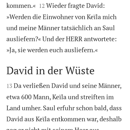


kommen.«
Wieder fragte David:
12
»Werden die Einwohner von Keïla mich
und meine Männer tatsächlich an Saul
ausliefern?« Und der HERR antwortete:

»Ja, sie werden euch ausliefern.«
David in der Wüste


Da verließen David und seine Männer,
13
etwa 600 Mann, Keïla und streiften im
Land umher. Saul erfuhr schon bald, dass
David aus Keïla entkommen war, deshalb


zog er nicht mit seinem Heer aus.