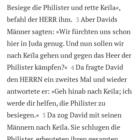
Besiege die Philister und rette Keïla«,


befahl der HERR ihm.
Aber Davids
3
Männer sagten: »Wir fürchten uns schon
hier in Juda genug. Und nun sollen wir
nach Keïla gehen und gegen das Heer der


Philister kämpfen?«
Da fragte David
4
den HERRN ein zweites Mal und wieder
antwortete er: »Geh hinab nach Keïla; ich
werde dir helfen, die Philister zu


besiegen.«
Da zog David mit seinen
5
Männern nach Keïla. Sie schlugen die
Philister, erbeuteten ihren gesamten