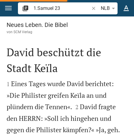
Zum Inhalt springen
Bibelstelle oder Begr
NLB
1.Samuel 23
Neues Leben. Die Bibel
von
SCM Verlag
David beschützt die
Stadt Keïla


Eines Tages wurde David berichtet:
1
»Die Philister greifen Keïla an und


plündern die Tennen«.
David fragte
2
den HERRN: »Soll ich hingehen und
gegen die Philister kämpfen?« »Ja, geh.