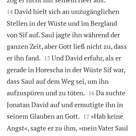
David hielt sich an unzugänglichen
14
Stellen in der Wüste und im Bergland
von Sif auf. Saul jagte ihn während der
ganzen Zeit, aber Gott ließ nicht zu, dass


er ihn fand.
Und David erfuhr, als er
15
gerade in Horescha in der Wüste Sif war,
dass Saul auf dem Weg sei, um ihn


aufzuspüren und zu töten.
Da suchte
16
Jonatan David auf und ermutigte ihn in


seinem Glauben an Gott.
»Hab keine
17
Angst«, sagte er zu ihm, »mein Vater Saul