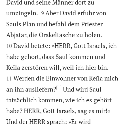
David und seine Männer dort zu


umzingeln.
Aber David erfuhr von
9
Sauls Plan und befahl dem Priester


Abjatar, die Orakeltasche zu holen.
David betete: »HERR, Gott Israels, ich
10
habe gehört, dass Saul kommen und


Keïla zerstören will, weil ich hier bin.
Werden die Einwohner von Keïla mich
11
[1]
an ihn ausliefern?
Und wird Saul
tatsächlich kommen, wie ich es gehört
habe? HERR, Gott Israels, sag es mir!«
Und der HERR sprach: »Er wird