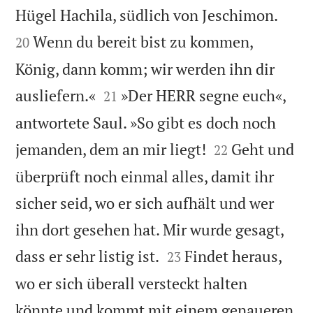


Hügel Hachila, südlich von Jeschimon.
Wenn du bereit bist zu kommen,
20
König, dann komm; wir werden ihn dir


ausliefern.«
»Der HERR segne euch«,
21
antwortete Saul. »So gibt es doch noch


jemanden, dem an mir liegt!
Geht und
22
überprüft noch einmal alles, damit ihr
sicher seid, wo er sich aufhält und wer
ihn dort gesehen hat. Mir wurde gesagt,


dass er sehr listig ist.
Findet heraus,
23
wo er sich überall versteckt halten
könnte und kommt mit einem genaueren