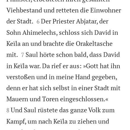
Viehbestand und retteten die Einwohner


der Stadt.
Der Priester Abjatar, der
6
Sohn Ahimelechs, schloss sich David in
Keïla an und brachte die Orakeltasche


mit.
Saul hörte schon bald, dass David
7
in Keïla war. Da rief er aus: »Gott hat ihn
verstoßen und in meine Hand gegeben,
denn er hat sich selbst in einer Stadt mit


Mauern und Toren eingeschlossen.«
Und Saul rüstete das ganze Volk zum
8
Kampf, um nach Keïla zu ziehen und