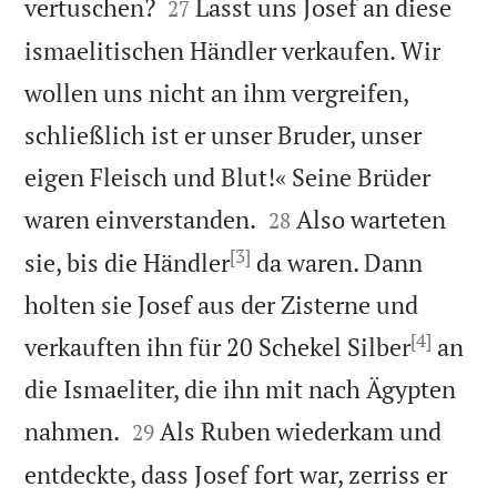


vertuschen?
Lasst uns Josef an diese
27
ismaelitischen Händler verkaufen. Wir
wollen uns nicht an ihm vergreifen,
schließlich ist er unser Bruder, unser
eigen Fleisch und Blut!« Seine Brüder


waren einverstanden.
Also warteten
28
[3]
sie, bis die Händler
da waren. Dann
holten sie Josef aus der Zisterne und
[4]
verkauften ihn für 20 Schekel Silber
an
die Ismaeliter, die ihn mit nach Ägypten


nahmen.
Als Ruben wiederkam und
29
entdeckte, dass Josef fort war, zerriss er