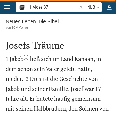
Zum Inhalt springen
Bibelstelle oder Begr
NLB
1.Mose 37
Neues Leben. Die Bibel
von
SCM Verlag
Josefs Träume

[1]

Jakob
ließ sich im Land Kanaan, in
1
dem schon sein Vater gelebt hatte,


nieder.
Dies ist die Geschichte von
2
Jakob und seiner Familie. Josef war 17
Jahre alt. Er hütete häufig gemeinsam
mit seinen Halbbrüdern, den Söhnen von