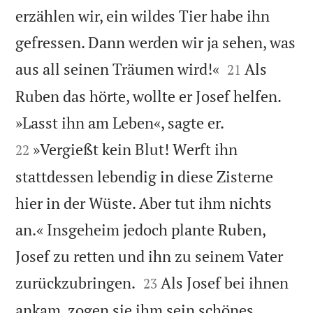
erzählen wir, ein wildes Tier habe ihn
gefressen. Dann werden wir ja sehen, was


aus all seinen Träumen wird!«
Als
21
Ruben das hörte, wollte er Josef helfen.


»Lasst ihn am Leben«, sagte er.
»Vergießt kein Blut! Werft ihn
22
stattdessen lebendig in diese Zisterne
hier in der Wüste. Aber tut ihm nichts
an.« Insgeheim jedoch plante Ruben,
Josef zu retten und ihn zu seinem Vater


zurückzubringen.
Als Josef bei ihnen
23
ankam, zogen sie ihm sein schönes