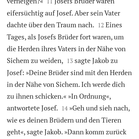


verneigen?«
Josefs Brüder waren
11
eifersüchtig auf Josef. Aber sein Vater


dachte über den Traum nach.
Eines
12
Tages, als Josefs Brüder fort waren, um
die Herden ihres Vaters in der Nähe von


Sichem zu weiden,
sagte Jakob zu
13
Josef: »Deine Brüder sind mit den Herden
in der Nähe von Sichem. Ich werde dich
zu ihnen schicken.« »In Ordnung«,


antwortete Josef.
»Geh und sieh nach,
14
wie es deinen Brüdern und den Tieren
geht«, sagte Jakob. »Dann komm zurück