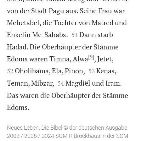
von der Stadt Pagu aus. Seine Frau war
Mehetabel, die Tochter von Matred und


Enkelin Me-Sahabs.
Dann starb
51
Hadad. Die Oberhäupter der Stämme
[9]


Edoms waren Timna, Alwa
, Jetet,


Oholibama, Ela, Pinon,
Kenas,
52
53


Teman, Mibzar,
Magdiël und Iram.
54
Das waren die Oberhäupter der Stämme

Edoms.
Neues Leben. Die Bibel © der deutschen Ausgabe
2002 / 2006 / 2024 SCM R.Brockhaus in der SCM