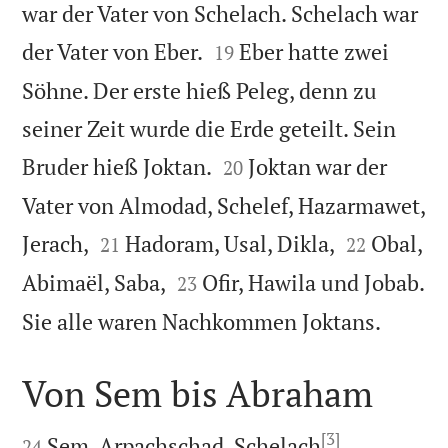
war der Vater von Schelach. Schelach war


der Vater von Eber.
Eber hatte zwei
19
Söhne. Der erste hieß Peleg, denn zu
seiner Zeit wurde die Erde geteilt. Sein


Bruder hieß Joktan.
Joktan war der
20
Vater von Almodad, Schelef, Hazarmawet,




Jerach,
Hadoram, Usal, Dikla,
Obal,
21
22


Abimaël, Saba,
Ofir, Hawila und Jobab.
23

Sie alle waren Nachkommen Joktans.
Von Sem bis Abraham

[3]



Sem, Arpachschad, Schelach
,
24