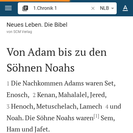
Zum Inhalt springen
Bibelstelle oder Begr
NLB
1.Chronik 1
Neues Leben. Die Bibel
von
SCM Verlag
Von Adam bis zu den
Söhnen Noahs


Die Nachkommen Adams waren Set,
1




Enosch,
Kenan, Mahalalel, Jered,
2


Henoch, Metuschelach, Lamech
und
3
4
[1]
Noah. Die Söhne Noahs waren
Sem,

Ham und Jafet.