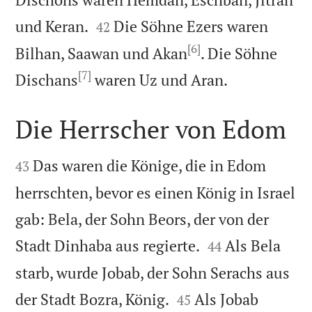


und Keran.
Die Söhne Ezers waren
42
[6]
Bilhan, Saawan und Akan
. Die Söhne
[7]

Dischans
waren Uz und Aran.
Die Herrscher von Edom


Das waren die Könige, die in Edom
43
herrschten, bevor es einen König in Israel
gab: Bela, der Sohn Beors, der von der


Stadt Dinhaba aus regierte.
Als Bela
44
starb, wurde Jobab, der Sohn Serachs aus


der Stadt Bozra, König.
Als Jobab
45