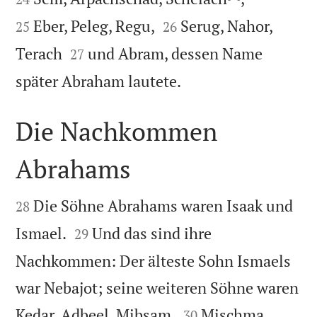


Eber, Peleg, Regu,
Serug, Nahor,
25
26


Terach
und Abram, dessen Name
27

später Abraham lautete.
Die Nachkommen
Abrahams


Die Söhne Abrahams waren Isaak und
28


Ismael.
Und das sind ihre
29
Nachkommen: Der älteste Sohn Ismaels
war Nebajot; seine weiteren Söhne waren


Kedar, Adbeel, Mibsam,
Mischma,
30