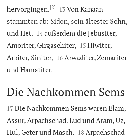
[2]


hervorgingen.
Von Kanaan
13
stammten ab: Sidon, sein ältester Sohn,


und Het,
außerdem die Jebusiter,
14


Amoriter, Girgaschiter,
Hiwiter,
15


Arkiter, Siniter,
Arwaditer, Zemariter
16

und Hamatiter.
Die Nachkommen Sems


Die Nachkommen Sems waren Elam,
17
Assur, Arpachschad, Lud und Aram, Uz,


Hul, Geter und Masch.
Arpachschad
18