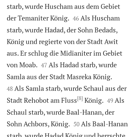
starb, wurde Huscham aus dem Gebiet


der Temaniter König.
Als Huscham
46
starb, wurde Hadad, der Sohn Bedads,
König und regierte von der Stadt Awit
aus. Er schlug die Midianiter im Gebiet


von Moab.
Als Hadad starb, wurde
47


Samla aus der Stadt Masreka König.
Als Samla starb, wurde Schaul aus der
48
[8]


Stadt Rehobot am Fluss
König.
Als
49
Schaul starb, wurde Baal-Hanan, der


Sohn Achbors, König.
Als Baal-Hanan
50
starb, wurde Hadad König und herrschte