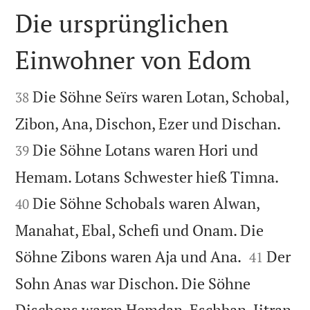
Die ursprünglichen
Einwohner von Edom


Die Söhne Seïrs waren Lotan, Schobal,
38


Zibon, Ana, Dischon, Ezer und Dischan.
Die Söhne Lotans waren Hori und
39


Hemam. Lotans Schwester hieß Timna.
Die Söhne Schobals waren Alwan,
40
Manahat, Ebal, Schefi und Onam. Die


Söhne Zibons waren Aja und Ana.
Der
41
Sohn Anas war Dischon. Die Söhne
Dischons waren Hemdan, Eschban, Jitran