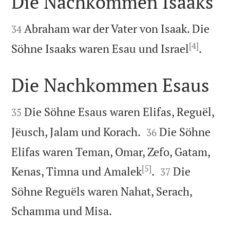
Die Nachkommen Isaaks


Abraham war der Vater von Isaak. Die
34
[4]

Söhne Isaaks waren Esau und Israel
.
Die Nachkommen Esaus


Die Söhne Esaus waren Elifas, Reguël,
35


Jëusch, Jalam und Korach.
Die Söhne
36
Elifas waren Teman, Omar, Zefo, Gatam,
[5]


Kenas, Timna und Amalek
.
Die
37
Söhne Reguëls waren Nahat, Serach,

Schamma und Misa.