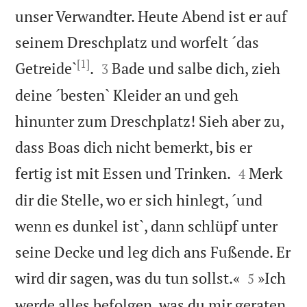
unser Verwandter. Heute Abend ist er auf
seinem Dreschplatz und worfelt ´das
[1]


Getreide`
.
Bade und salbe dich, zieh
3
deine ´besten` Kleider an und geh
hinunter zum Dreschplatz! Sieh aber zu,
dass Boas dich nicht bemerkt, bis er


fertig ist mit Essen und Trinken.
Merk
4
dir die Stelle, wo er sich hinlegt, ´und
wenn es dunkel ist`, dann schlüpf unter
seine Decke und leg dich ans Fußende. Er


wird dir sagen, was du tun sollst.«
»Ich
5
werde alles befolgen, was du mir geraten