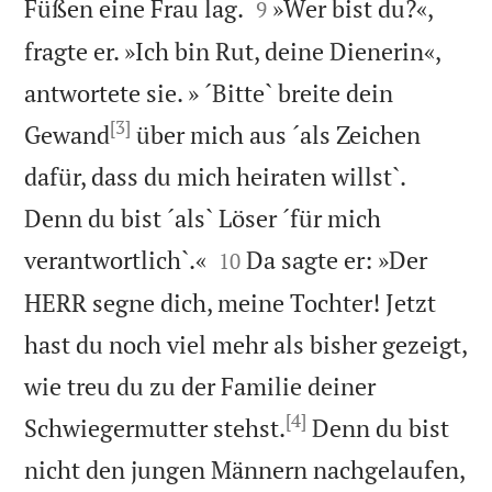


Füßen eine Frau lag.
»Wer bist du?«,
9
fragte er. »Ich bin Rut, deine Dienerin«,
antwortete sie. » ´Bitte` breite dein
[3]
Gewand
über mich aus ´als Zeichen
dafür, dass du mich heiraten willst`.
Denn du bist ´als` Löser ´für mich


verantwortlich`.«
Da sagte er: »Der
10
HERR segne dich, meine Tochter! Jetzt
hast du noch viel mehr als bisher gezeigt,
wie treu du zu der Familie deiner
[4]
Schwiegermutter stehst.
Denn du bist
nicht den jungen Männern nachgelaufen,