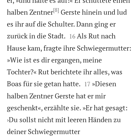
er, »und halte es auf!« Er schüttete einen
[8]
halben Zentner
Gerste hinein und lud
es ihr auf die Schulter. Dann ging er


zurück in die Stadt.
Als Rut nach
16
Hause kam, fragte ihre Schwiegermutter:
»Wie ist es dir ergangen, meine
Tochter?« Rut berichtete ihr alles, was


Boas für sie getan hatte.
»Diesen
17
halben Zentner Gerste hat er mir
geschenkt«, erzählte sie. »Er hat gesagt:
›Du sollst nicht mit leeren Händen zu
deiner Schwiegermutter