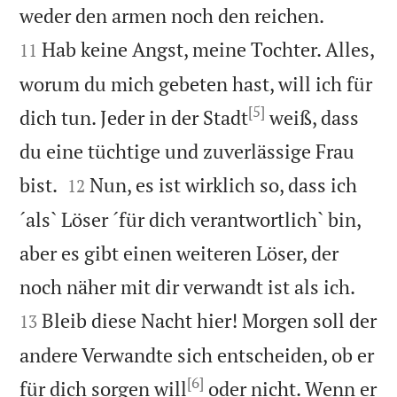


weder den armen noch den reichen.
Hab keine Angst, meine Tochter. Alles,
11
worum du mich gebeten hast, will ich für
[5]
dich tun. Jeder in der Stadt
weiß, dass
du eine tüchtige und zuverlässige Frau


bist.
Nun, es ist wirklich so, dass ich
12
´als` Löser ´für dich verantwortlich` bin,
aber es gibt einen weiteren Löser, der


noch näher mit dir verwandt ist als ich.
Bleib diese Nacht hier! Morgen soll der
13
andere Verwandte sich entscheiden, ob er
[6]
für dich sorgen will
oder nicht. Wenn er