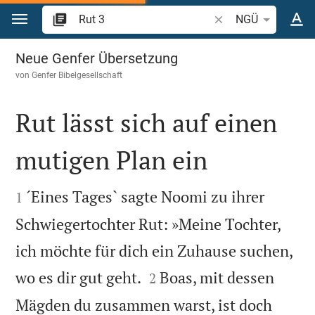
Zum Inhalt springen
Bibelstelle oder Begr
NGÜ
Rut 3
Neue Genfer Übersetzung
von
Genfer Bibelgesellschaft
Rut lässt sich auf einen
mutigen Plan ein


´Eines Tages` sagte Noomi zu ihrer
1
Schwiegertochter Rut: »Meine Tochter,
ich möchte für dich ein Zuhause suchen,


wo es dir gut geht.
Boas, mit dessen
2
Mägden du zusammen warst, ist doch