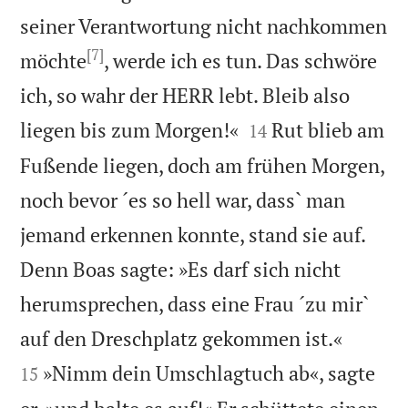
seiner Verantwortung nicht nachkommen
[7]
möchte
, werde ich es tun. Das schwöre
ich, so wahr der HERR lebt. Bleib also


liegen bis zum Morgen!«
Rut blieb am
14
Fußende liegen, doch am frühen Morgen,
noch bevor ´es so hell war, dass` man
jemand erkennen konnte, stand sie auf.
Denn Boas sagte: »Es darf sich nicht
herumsprechen, dass eine Frau ´zu mir`


auf den Dreschplatz gekommen ist.«
»Nimm dein Umschlagtuch ab«, sagte
15