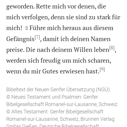
geworden. Rette mich vor denen, die
mich verfolgen, denn sie sind zu stark für


mich!
Führe mich heraus aus diesem
8
[7]
Gefängnis
, damit ich deinen Namen
[8]
preise. Die nach deinem Willen leben
,
werden sich freudig um mich scharen,
[9]

wenn du mir Gutes erwiesen hast.
Bibeltext der Neuen Genfer Übersetzung (NGÜ).
© Neues Testament und Psalmen: Genfer
Bibelgesellschaft Romanel-sur-Lausanne, Schweiz.
© Altes Testament: Genfer Bibelgesellschaft
Romanel-sur-Lausanne, Schweiz, Brunnen Verlag
GmbH Gießen, Deutsche Bibelgesellschaft,