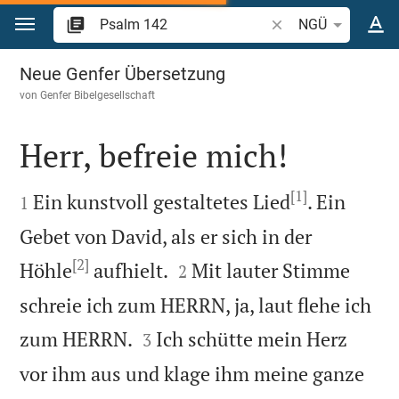
Zum Inhalt springen
Bibelstelle oder Begr
NGÜ
Psalm 142
Neue Genfer Übersetzung
von
Genfer Bibelgesellschaft
Herr, befreie mich!

[1]

Ein kunstvoll gestaltetes Lied
. Ein
1
Gebet von David, als er sich in der
[2]


Höhle
aufhielt.
Mit lauter Stimme
2
schreie ich zum HERRN, ja, laut flehe ich


zum HERRN.
Ich schütte mein Herz
3
vor ihm aus und klage ihm meine ganze