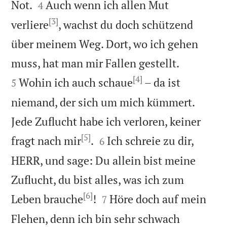


Not.
Auch wenn ich allen Mut
4
[3]
verliere
, wachst du doch schützend
über meinem Weg. Dort, wo ich gehen


muss, hat man mir Fallen gestellt.
[4]
Wohin ich auch schaue
– da ist
5
niemand, der sich um mich kümmert.
Jede Zuflucht habe ich verloren, keiner
[5]


fragt nach mir
.
Ich schreie zu dir,
6
HERR, und sage: Du allein bist meine
Zuflucht, du bist alles, was ich zum
[6]


Leben brauche
!
Höre doch auf mein
7
Flehen, denn ich bin sehr schwach