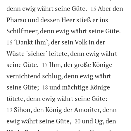


denn ewig währt seine Güte.
Aber den
15
Pharao und dessen Heer stieß er ins


Schilfmeer, denn ewig währt seine Güte.
´Dankt ihm`, der sein Volk in der
16
Wüste ´sicher` leitete, denn ewig währt


seine Güte.
Ihm, der große Könige
17
vernichtend schlug, denn ewig währt


seine Güte;
und mächtige Könige
18


tötete, denn ewig währt seine Güte:
Sihon, den König der Amoriter, denn
19


ewig währt seine Güte,
und Og, den
20