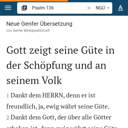
Zum Inhalt springen
Bibelstelle oder Begr
NGÜ
Psalm 136
Neue Genfer Übersetzung
von
Genfer Bibelgesellschaft
Gott zeigt seine Güte in
der Schöpfung und an
seinem Volk


Dankt dem HERRN, denn er ist
1


freundlich, ja, ewig währt seine Güte.
Dankt dem Gott, der über alle Götter
2
