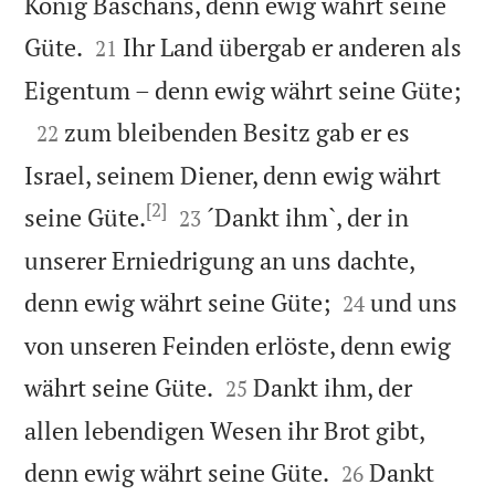
König Baschans, denn ewig währt seine


Güte.
Ihr Land übergab er anderen als
21

Eigentum – denn ewig währt seine Güte;

zum bleibenden Besitz gab er es
22
Israel, seinem Diener, denn ewig währt
[2]


seine Güte.
´Dankt ihm`, der in
23
unserer Erniedrigung an uns dachte,


denn ewig währt seine Güte;
und uns
24
von unseren Feinden erlöste, denn ewig


währt seine Güte.
Dankt ihm, der
25
allen lebendigen Wesen ihr Brot gibt,


denn ewig währt seine Güte.
Dankt
26