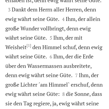
erhaben ist, denn ewig währt seine Güte.

Dankt dem Herrn aller Herren, denn
3


ewig währt seine Güte.
Ihm, der allein
4
große Wunder vollbringt, denn ewig


währt seine Güte.
Ihm, der mit
5
[1]
Weisheit
den Himmel schuf, denn ewig


währt seine Güte.
Ihm, der die Erde
6
über den Wassermassen ausbreitete,


denn ewig währt seine Güte.
Ihm, der
7
große Lichter ´am Himmel` erschuf, denn


ewig währt seine Güte:
die Sonne, dass
8
sie den Tag regiere, ja, ewig währt seine