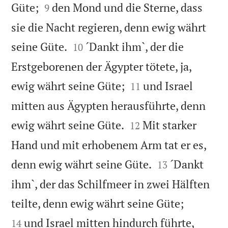


Güte;
den Mond und die Sterne, dass
9
sie die Nacht regieren, denn ewig währt


seine Güte.
´Dankt ihm`, der die
10
Erstgeborenen der Ägypter tötete, ja,


ewig währt seine Güte;
und Israel
11
mitten aus Ägypten herausführte, denn


ewig währt seine Güte.
Mit starker
12
Hand und mit erhobenem Arm tat er es,


denn ewig währt seine Güte.
´Dankt
13
ihm`, der das Schilfmeer in zwei Hälften


teilte, denn ewig währt seine Güte;
und Israel mitten hindurch führte,
14