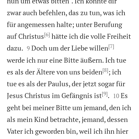
nun um etwas bitten`. Ich könnte dir
zwar auch befehlen, das zu tun, was ich
für angemessen halte; unter Berufung
[6]
auf Christus
hätte ich die volle Freiheit
[7]


dazu.
Doch um der Liebe willen
9
werde ich nur eine Bitte äußern. Ich tue
[8]
es als der Ältere von uns beiden
; ich
tue es als der Paulus, der jetzt sogar für
[9]


Jesus Christus im Gefängnis ist
.
Es
10
geht bei meiner Bitte um jemand, den ich
als mein Kind betrachte, jemand, dessen
Vater ich geworden bin, weil ich ihn hier