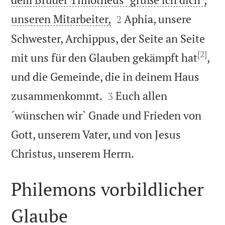


unseren Mitarbeiter,
Aphia, unsere
2
Schwester, Archippus, der Seite an Seite
[2]
mit uns für den Glauben gekämpft hat
,
und die Gemeinde, die in deinem Haus


zusammenkommt.
Euch allen
3
´wünschen wir` Gnade und Frieden von
Gott, unserem Vater, und von Jesus

Christus, unserem Herrn.
Philemons vorbildlicher
Glaube