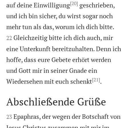
[20]
auf deine Einwilligung
geschrieben,
und ich bin sicher, du wirst sogar noch


mehr tun als das, worum ich dich bitte.
Gleichzeitig bitte ich dich auch, mir
22
eine Unterkunft bereitzuhalten. Denn ich
hoffe, dass eure Gebete erhört werden
und Gott mir in seiner Gnade ein
[21]

Wiedersehen mit euch schenkt
.
Abschließende Grüße


Epaphras, der wegen der Botschaft von
23
Jesus Christus zusammen mit mir im