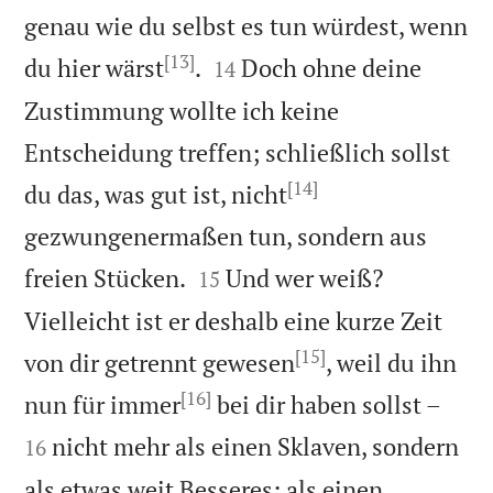
genau wie du selbst es tun würdest, wenn
[13]


du hier wärst
.
Doch ohne deine
14
Zustimmung wollte ich keine
Entscheidung treffen; schließlich sollst
[14]
du das, was gut ist, nicht
gezwungenermaßen tun, sondern aus


freien Stücken.
Und wer weiß?
15
Vielleicht ist er deshalb eine kurze Zeit
[15]
von dir getrennt gewesen
, weil du ihn
[16]


nun für immer
bei dir haben sollst –
nicht mehr als einen Sklaven, sondern
16
als etwas weit Besseres: als einen