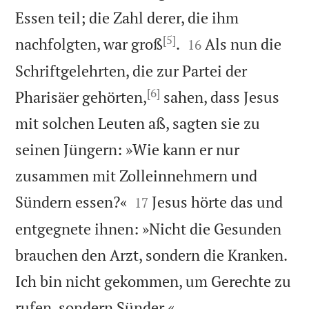
Essen teil; die Zahl derer, die ihm
[5]


nachfolgten, war groß
.
Als nun die
16
Schriftgelehrten, die zur Partei der
[6]
Pharisäer gehörten,
sahen, dass Jesus
mit solchen Leuten aß, sagten sie zu
seinen Jüngern: »Wie kann er nur
zusammen mit Zolleinnehmern und


Sündern essen?«
Jesus hörte das und
17
entgegnete ihnen: »Nicht die Gesunden
brauchen den Arzt, sondern die Kranken.
Ich bin nicht gekommen, um Gerechte zu

rufen, sondern Sünder.«