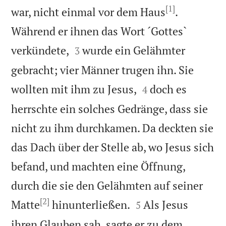
[1]
war, nicht einmal vor dem Haus
.
Während er ihnen das Wort ´Gottes`


verkündete,
wurde ein Gelähmter
3
gebracht; vier Männer trugen ihn. Sie


wollten mit ihm zu Jesus,
doch es
4
herrschte ein solches Gedränge, dass sie
nicht zu ihm durchkamen. Da deckten sie
das Dach über der Stelle ab, wo Jesus sich
befand, und machten eine Öffnung,
durch die sie den Gelähmten auf seiner
[2]


Matte
hinunterließen.
Als Jesus
5
ihren Glauben sah, sagte er zu dem