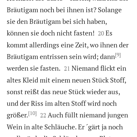
Bräutigam noch bei ihnen ist? Solange
sie den Bräutigam bei sich haben,


können sie doch nicht fasten!
Es
20
kommt allerdings eine Zeit, wo ihnen der
[9]
Bräutigam entrissen sein wird; dann


werden sie fasten.
Niemand flickt ein
21
altes Kleid mit einem neuen Stück Stoff,
sonst reißt das neue Stück wieder aus,
und der Riss im alten Stoff wird noch
[10]


größer.
Auch füllt niemand jungen
22
Wein in alte Schläuche. Er ´gärt ja noch