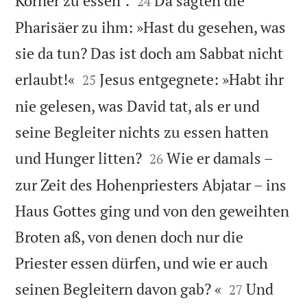
Körner zu essen`.
Da sagten die
24
Pharisäer zu ihm: »Hast du gesehen, was
sie da tun? Das ist doch am Sabbat nicht


erlaubt!«
Jesus entgegnete: »Habt ihr
25
nie gelesen, was David tat, als er und
seine Begleiter nichts zu essen hatten


und Hunger litten?
Wie er damals –
26
zur Zeit des Hohenpriesters Abjatar – ins
Haus Gottes ging und von den geweihten
Broten aß, von denen doch nur die
Priester essen dürfen, und wie er auch


seinen Begleitern davon gab? «
Und
27