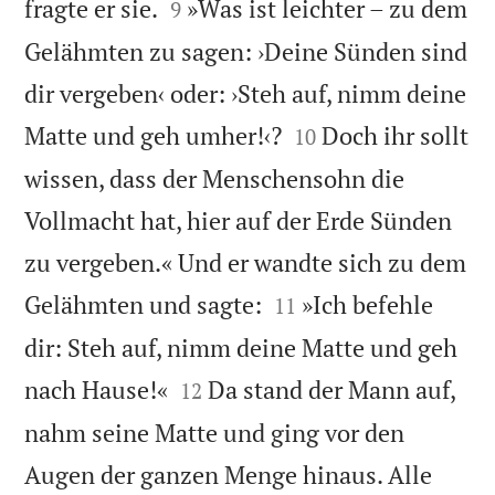


fragte er sie.
»Was ist leichter – zu dem
9
Gelähmten zu sagen: ›Deine Sünden sind
dir vergeben‹ oder: ›Steh auf, nimm deine


Matte und geh umher!‹?
Doch ihr sollt
10
wissen, dass der Menschensohn die
Vollmacht hat, hier auf der Erde Sünden
zu vergeben.« Und er wandte sich zu dem


Gelähmten und sagte:
»Ich befehle
11
dir: Steh auf, nimm deine Matte und geh


nach Hause!«
Da stand der Mann auf,
12
nahm seine Matte und ging vor den
Augen der ganzen Menge hinaus. Alle