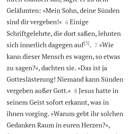
Gelähmten: »Mein Sohn, deine Sünden


sind dir vergeben!«
Einige
6
Schriftgelehrte, die dort saßen, lehnten
[3]


sich innerlich dagegen auf
.
»Wie
7
kann dieser Mensch es wagen, so etwas
zu sagen?«, dachten sie. »Das ist ja
Gotteslästerung! Niemand kann Sünden


vergeben außer Gott.«
Jesus hatte in
8
seinem Geist sofort erkannt, was in
ihnen vorging. »Warum gebt ihr solchen
Gedanken Raum in euren Herzen?«,