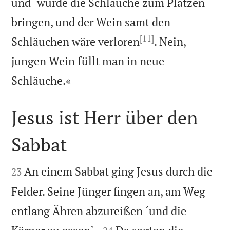
und` würde die Schläuche zum Platzen
bringen, und der Wein samt den
[11]
Schläuchen wäre verloren
. Nein,
jungen Wein füllt man in neue

Schläuche.«
Jesus ist Herr über den
Sabbat


An einem Sabbat ging Jesus durch die
23
Felder. Seine Jünger fingen an, am Weg
entlang Ähren abzureißen ´und die

