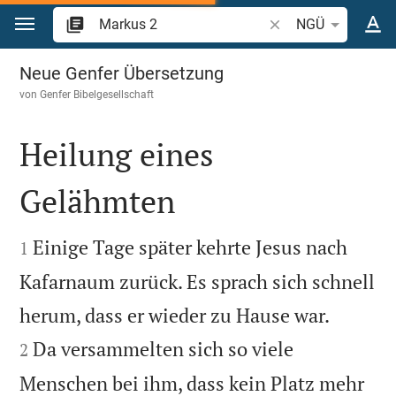
Zum Inhalt springen
Bibelstelle oder Begr
NGÜ
Markus 2
Neue Genfer Übersetzung
von
Genfer Bibelgesellschaft
Heilung eines
Gelähmten


Einige Tage später kehrte Jesus nach
1
Kafarnaum zurück. Es sprach sich schnell


herum, dass er wieder zu Hause war.
Da versammelten sich so viele
2
Menschen bei ihm, dass kein Platz mehr