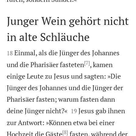
Junger Wein gehört nicht
in alte Schläuche


Einmal, als die Jünger des Johannes
18
[7]
und die Pharisäer fasteten
, kamen
einige Leute zu Jesus und sagten: »Die
Jünger des Johannes und die Jünger der
Pharisäer fasten; warum fasten dann


deine Jünger nicht?«
Jesus gab ihnen
19
zur Antwort: »Können etwa bei einer
[8]
Hochzeit die Gäste
fasten, während der