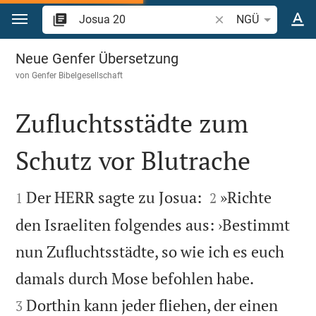
Zum Inhalt springen
Bibelstelle oder Begr
NGÜ
Josua 20
Neue Genfer Übersetzung
von
Genfer Bibelgesellschaft
Zufluchtsstädte zum
Schutz vor Blutrache




Der HERR sagte zu Josua:
»Richte
1
2
den Israeliten folgendes aus: ›Bestimmt
nun Zufluchtsstädte, so wie ich es euch


damals durch Mose befohlen habe.
Dorthin kann jeder fliehen, der einen
3