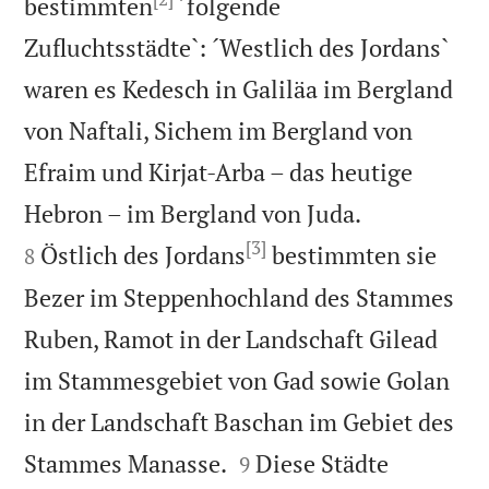
bestimmten
´folgende
Zufluchtsstädte`: ´Westlich des Jordans`
waren es Kedesch in Galiläa im Bergland
von Naftali, Sichem im Bergland von
Efraim und Kirjat-Arba – das heutige


Hebron – im Bergland von Juda.
[3]
Östlich des Jordans
bestimmten sie
8
Bezer im Steppenhochland des Stammes
Ruben, Ramot in der Landschaft Gilead
im Stammesgebiet von Gad sowie Golan
in der Landschaft Baschan im Gebiet des


Stammes Manasse.
Diese Städte
9