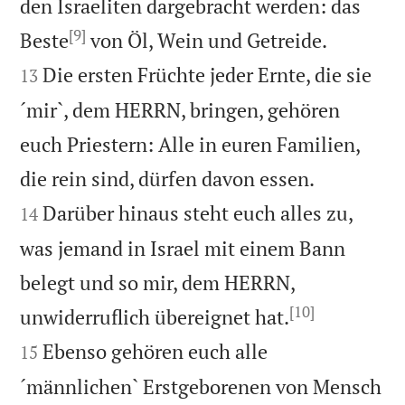
den Israeliten dargebracht werden: das
[9]


Beste
von Öl, Wein und Getreide.
Die ersten Früchte jeder Ernte, die sie
13
´mir`, dem HERRN, bringen, gehören
euch Priestern: Alle in euren Familien,


die rein sind, dürfen davon essen.
Darüber hinaus steht euch alles zu,
14
was jemand in Israel mit einem Bann
belegt und so mir, dem HERRN,
[10]


unwiderruflich übereignet hat.
Ebenso gehören euch alle
15
´männlichen` Erstgeborenen von Mensch