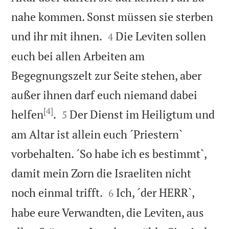
nahe kommen. Sonst müssen sie sterben


und ihr mit ihnen.
Die Leviten sollen
4
euch bei allen Arbeiten am
Begegnungszelt zur Seite stehen, aber
außer ihnen darf euch niemand dabei
[4]


helfen
.
Der Dienst im Heiligtum und
5
am Altar ist allein euch ´Priestern`
vorbehalten. ´So habe ich es bestimmt`,
damit mein Zorn die Israeliten nicht


noch einmal trifft.
Ich, ´der HERR`,
6
habe eure Verwandten, die Leviten, aus