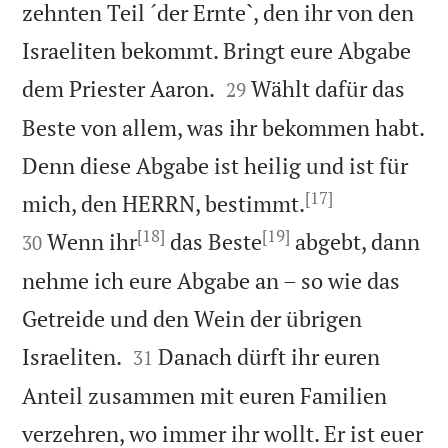
zehnten Teil ´der Ernte`, den ihr von den
Israeliten bekommt. Bringt eure Abgabe


dem Priester Aaron.
Wählt dafür das
29
Beste von allem, was ihr bekommen habt.
Denn diese Abgabe ist heilig und ist für
[17]


mich, den HERRN, bestimmt.
[18]
[19]
Wenn ihr
das Beste
abgebt, dann
30
nehme ich eure Abgabe an – so wie das
Getreide und den Wein der übrigen


Israeliten.
Danach dürft ihr euren
31
Anteil zusammen mit euren Familien
verzehren, wo immer ihr wollt. Er ist euer