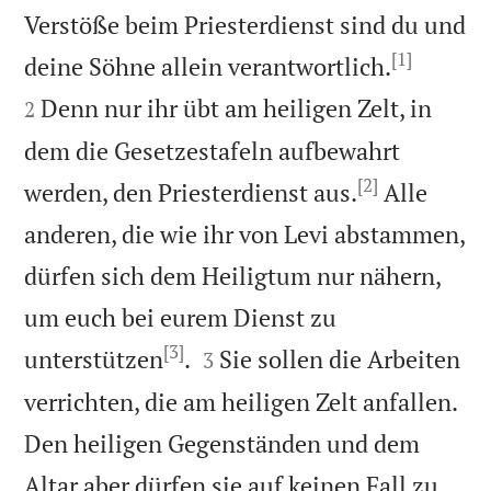
Verstöße beim Priesterdienst sind du und
[1]


deine Söhne allein verantwortlich.
Denn nur ihr übt am heiligen Zelt, in
2
dem die Gesetzestafeln aufbewahrt
[2]
werden, den Priesterdienst aus.
Alle
anderen, die wie ihr von Levi abstammen,
dürfen sich dem Heiligtum nur nähern,
um euch bei eurem Dienst zu
[3]


unterstützen
.
Sie sollen die Arbeiten
3
verrichten, die am heiligen Zelt anfallen.
Den heiligen Gegenständen und dem
Altar aber dürfen sie auf keinen Fall zu