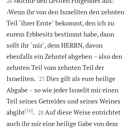
»Richte den Leviten Folgendes aus:
26
›Wenn ihr von den Israeliten den zehnten
Teil ´ihrer Ernte` bekommt, den ich zu
eurem Erbbesitz bestimmt habe, dann
sollt ihr ´mir`, dem HERRN, davon
ebenfalls ein Zehntel abgeben – also den
zehnten Teil vom zehnten Teil der


Israeliten.
Dies gilt als eure heilige
27
Abgabe – so wie jeder Israelit mir einen
Teil seines Getreides und seines Weines
[16]


abgibt
.
Auf diese Weise entrichtet
28
auch ihr mir eine heilige Gabe von dem