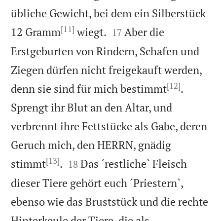
übliche Gewicht, bei dem ein Silberstück
[11]


12 Gramm
wiegt.
Aber die
17
Erstgeburten von Rindern, Schafen und
Ziegen dürfen nicht freigekauft werden,
[12]
denn sie sind für mich bestimmt
.
Sprengt ihr Blut an den Altar, und
verbrennt ihre Fettstücke als Gabe, deren
Geruch mich, den HERRN, gnädig
[13]


stimmt
.
Das ´restliche` Fleisch
18
dieser Tiere gehört euch ´Priestern`,
ebenso wie das Bruststück und die rechte
Hinterkeule der Tiere, die als