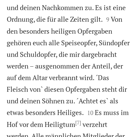
und deinen Nachkommen zu. Es ist eine


Ordnung, die für alle Zeiten gilt.
Von
9
den besonders heiligen Opfergaben
gehören euch alle Speiseopfer, Sündopfer
und Schuldopfer, die mir dargebracht
werden – ausgenommen der Anteil, der
auf dem Altar verbrannt wird. ´Das
Fleisch von` diesen Opfergaben steht dir
und deinen Söhnen zu. ´Achtet es` als


etwas besonders Heiliges.
Es muss im
10
[7]
Hof vor dem Heiligtum
verzehrt
werden. Alle männlichen Mitglieder der