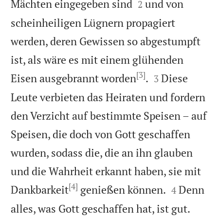


Mächten eingegeben sind
und von
2
scheinheiligen Lügnern propagiert
werden, deren Gewissen so abgestumpft
ist, als wäre es mit einem glühenden
[3]


Eisen ausgebrannt worden
.
Diese
3
Leute verbieten das Heiraten und fordern
den Verzicht auf bestimmte Speisen – auf
Speisen, die doch von Gott geschaffen
wurden, sodass die, die an ihn glauben
und die Wahrheit erkannt haben, sie mit
[4]


Dankbarkeit
genießen können.
Denn
4
alles, was Gott geschaffen hat, ist gut.