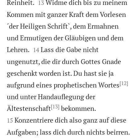


Reinheit.
Widme dich bis zu meinem
13
Kommen mit ganzer Kraft dem Vorlesen
´der Heiligen Schrift`, dem Ermahnen
und Ermutigen der Gläubigen und dem


Lehren.
Lass die Gabe nicht
14
ungenutzt, die dir durch Gottes Gnade
geschenkt worden ist. Du hast sie ja
[12]
aufgrund eines prophetischen Wortes
und unter Handauflegung der
[13]


Ältestenschaft
bekommen.
Konzentriere dich also ganz auf diese
15
Aufgaben; lass dich durch nichts beirren.