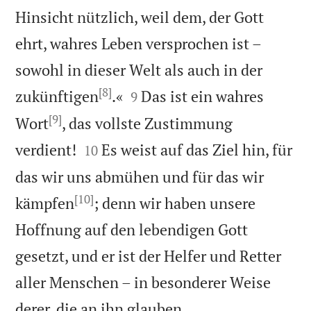
Hinsicht nützlich, weil dem, der Gott
ehrt, wahres Leben versprochen ist –
sowohl in dieser Welt als auch in der
[8]


zukünftigen
.«
Das ist ein wahres
9
[9]
Wort
, das vollste Zustimmung


verdient!
Es weist auf das Ziel hin, für
10
das wir uns abmühen und für das wir
[10]
kämpfen
; denn wir haben unsere
Hoffnung auf den lebendigen Gott
gesetzt, und er ist der Helfer und Retter
aller Menschen – in besonderer Weise

derer, die an ihn glauben.