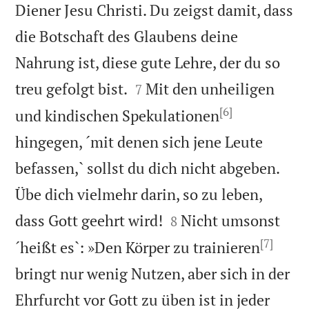
Diener Jesu Christi. Du zeigst damit, dass
die Botschaft des Glaubens deine
Nahrung ist, diese gute Lehre, der du so


treu gefolgt bist.
Mit den unheiligen
7
[6]
und kindischen Spekulationen
hingegen, ´mit denen sich jene Leute
befassen,` sollst du dich nicht abgeben.
Übe dich vielmehr darin, so zu leben,


dass Gott geehrt wird!
Nicht umsonst
8
[7]
´heißt es`: »Den Körper zu trainieren
bringt nur wenig Nutzen, aber sich in der
Ehrfurcht vor Gott zu üben ist in jeder