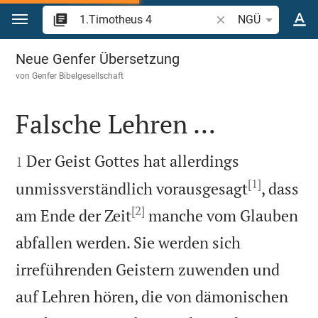
Zum Inhalt springen
Bibelstelle oder Begr
NGÜ
1.Timotheus 4
Neue Genfer Übersetzung
von
Genfer Bibelgesellschaft
Falsche Lehren …


Der Geist Gottes hat allerdings
1
[1]
unmissverständlich vorausgesagt
, dass
[2]
am Ende der Zeit
manche vom Glauben
abfallen werden. Sie werden sich
irreführenden Geistern zuwenden und
auf Lehren hören, die von dämonischen