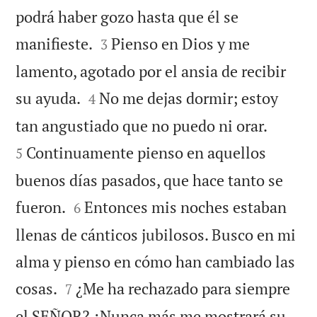
podrá haber gozo hasta que él se


manifieste.
Pienso en Dios y me
3
lamento, agotado por el ansia de recibir


su ayuda.
No me dejas dormir; estoy
4


tan angustiado que no puedo ni orar.
Continuamente pienso en aquellos
5
buenos días pasados, que hace tanto se


fueron.
Entonces mis noches estaban
6
llenas de cánticos jubilosos. Busco en mi
alma y pienso en cómo han cambiado las


cosas.
¿Me ha rechazado para siempre
7
el SEÑOR? ¿Nunca más me mostrará su