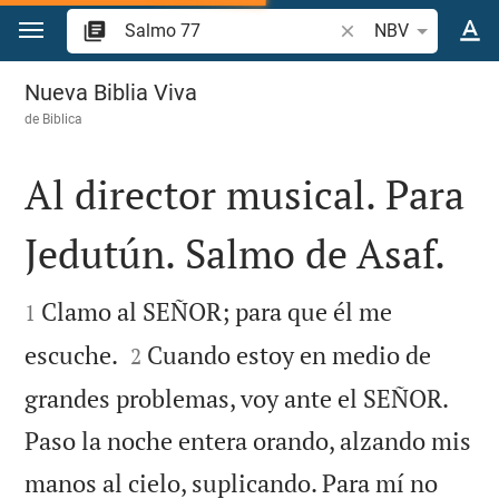
Ir a un contenido
Buscar versículo bíb
NBV
Salmo 77
Nueva Biblia Viva
de
Biblica
Al director musical. Para
Jedutún. Salmo de Asaf.


Clamo al SEÑOR; para que él me
1


escuche.
Cuando estoy en medio de
2
grandes problemas, voy ante el SEÑOR.
Paso la noche entera orando, alzando mis
manos al cielo, suplicando. Para mí no