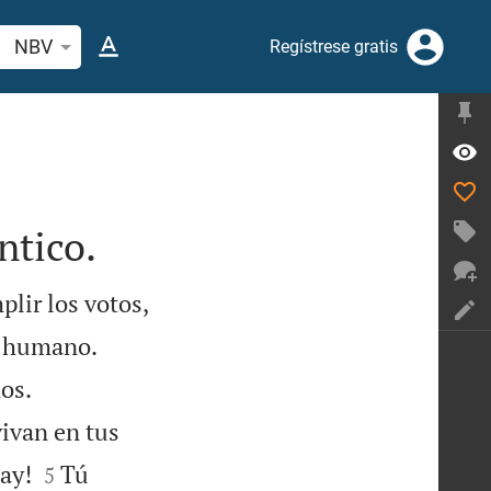
car versículo bíblico o palabra
NBV
Regístrese gratis
ntico.

plir los votos,


er humano.


os.
vivan en tus


ay!
Tú
5