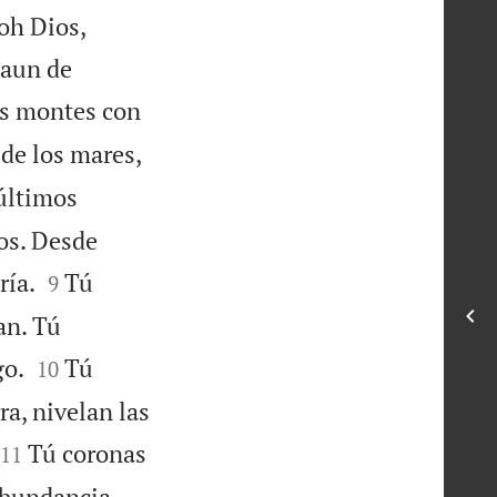
oh Dios,
 aun de
os montes con
 de los mares,
últimos
dos. Desde


ría.
Tú
9
an. Tú


go.
Tú
10
ra, nivelan las


Tú coronas
11


abundancia.