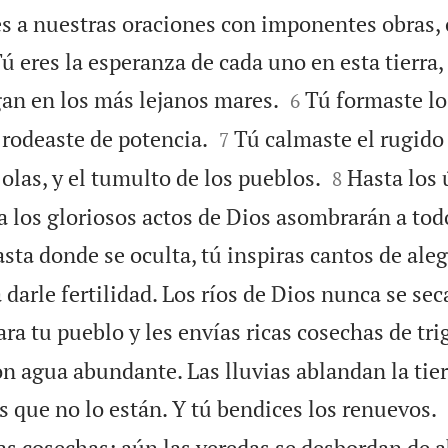
s a nuestras oraciones con imponentes obras, 
ú eres la esperanza de cada uno en esta tierra,


an en los más lejanos mares.
Tú formaste l
6


e rodeaste de potencia.
Tú calmaste el rugido
7


 olas, y el tumulto de los pueblos.
Hasta los 
8
ra los gloriosos actos de Dios asombrarán a to
asta donde se oculta, tú inspiras cantos de aleg
a darle fertilidad. Los ríos de Dios nunca se sec
ara tu pueblo y les envías ricas cosechas de tri
on agua abundante. Las lluvias ablandan la tier
as que no lo están. Y tú bendices los renuevos.
as cosechas; aún las veredas se desbordan de 