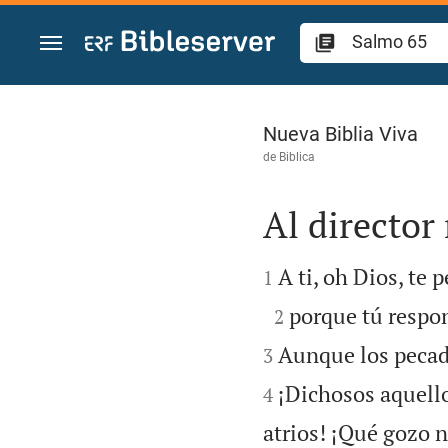
Ir a un contenido
Salmo 65
Nueva Biblia Viva
de
Biblica
Al director


A ti, oh Dios, te 
1

porque tú respon
2
Aunque los pecado
3
¡Dichosos aquellos
4
atrios! ¡Qué gozo n