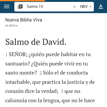
Ir a un contenido
Buscar versículo bíb
NBV
Salmo 15
Nueva Biblia Viva
de
Biblica
Salmo de David.


SEÑOR; ¿quién puede habitar en tu
1
santuario? ¿Quién puede vivir en tu


santo monte?
Sólo el de conducta
2
intachable, que practica la justicia y de


corazón dice la verdad;
que no
3
calumnia con la lengua, que no le hace