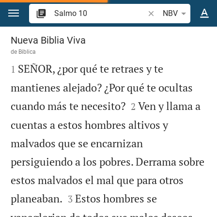
Ir a un contenido
Buscar versículo bíb
NBV
Salmo 10
Nueva Biblia Viva
de
Biblica

SEÑOR, ¿por qué te retraes y te
1
mantienes alejado? ¿Por qué te ocultas


cuando más te necesito?
Ven y llama a
2
cuentas a estos hombres altivos y
malvados que se encarnizan
persiguiendo a los pobres. Derrama sobre
estos malvados el mal que para otros


planeaban.
Estos hombres se
3