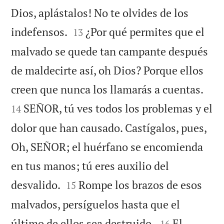
Dios, aplástalos! No te olvides de los


indefensos.
¿Por qué permites que el
13
malvado se quede tan campante después
de maldecirte así, oh Dios? Porque ellos


creen que nunca los llamarás a cuentas.
SEÑOR, tú ves todos los problemas y el
14
dolor que han causado. Castígalos, pues,
Oh, SEÑOR; el huérfano se encomienda
en tus manos; tú eres auxilio del


desvalido.
Rompe los brazos de esos
15
malvados, persíguelos hasta que el


último de ellos sea destruido.
El
16