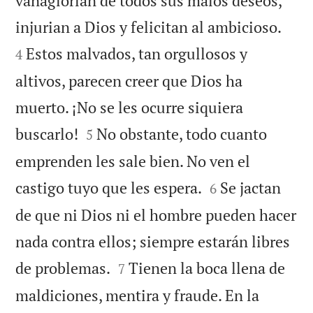
vanaglorian de todos sus malos deseos,


injurian a Dios y felicitan al ambicioso.
Estos malvados, tan orgullosos y
4
altivos, parecen creer que Dios ha
muerto. ¡No se les ocurre siquiera


buscarlo!
No obstante, todo cuanto
5
emprenden les sale bien. No ven el


castigo tuyo que les espera.
Se jactan
6
de que ni Dios ni el hombre pueden hacer
nada contra ellos; siempre estarán libres


de problemas.
Tienen la boca llena de
7
maldiciones, mentira y fraude. En la