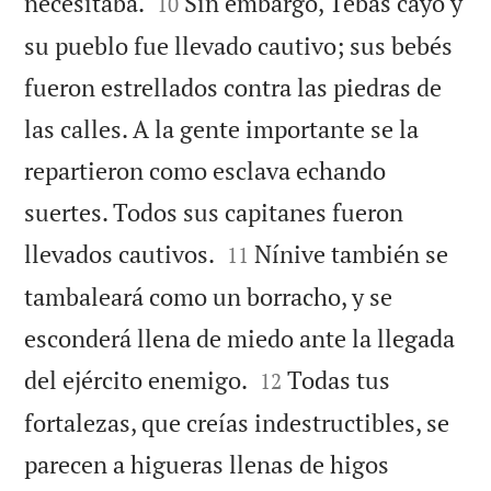


necesitaba.
Sin embargo, Tebas cayó y
10
su pueblo fue llevado cautivo; sus bebés
fueron estrellados contra las piedras de
las calles. A la gente importante se la
repartieron como esclava echando
suertes. Todos sus capitanes fueron


llevados cautivos.
Nínive también se
11
tambaleará como un borracho, y se
esconderá llena de miedo ante la llegada


del ejército enemigo.
Todas tus
12
fortalezas, que creías indestructibles, se
parecen a higueras llenas de higos