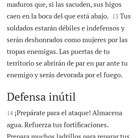
maduros que, si las sacuden, sus higos


caen en la boca del que está abajo.
Tus
13
soldados estarán débiles e indefensos y
serán deshonrados como mujeres por las
tropas enemigas. Las puertas de tu
territorio se abrirán de par en par ante tu

enemigo y serás devorada por el fuego.
Defensa inútil


¡Prepárate para el ataque! Almacena
14
agua. Refuerza tus fortificaciones.
Prepara muchos ladrillos para reparar tus