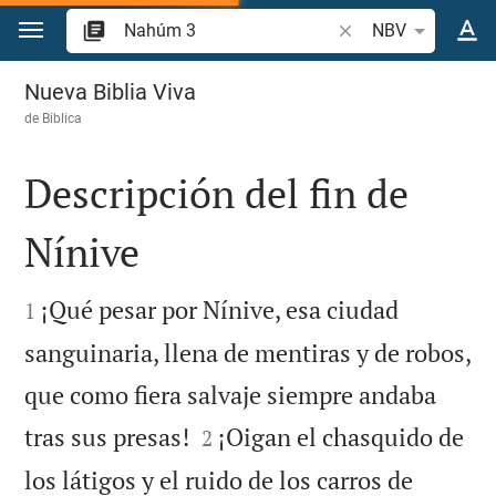
Ir a un contenido
Buscar versículo bíb
NBV
Nahúm 3
Nueva Biblia Viva
de
Biblica
Descripción del fin de
Nínive


¡Qué pesar por Nínive, esa ciudad
1
sanguinaria, llena de mentiras y de robos,
que como fiera salvaje siempre andaba


tras sus presas!
¡Oigan el chasquido de
2
los látigos y el ruido de los carros de