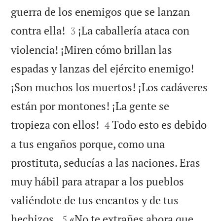
guerra de los enemigos que se lanzan


contra ella!
¡La caballería ataca con
3
violencia! ¡Miren cómo brillan las
espadas y lanzas del ejército enemigo!
¡Son muchos los muertos! ¡Los cadáveres
están por montones! ¡La gente se


tropieza con ellos!
Todo esto es debido
4
a tus engaños porque, como una
prostituta, seducías a las naciones. Eras
muy hábil para atrapar a los pueblos
valiéndote de tus encantos y de tus


hechizos.
«No te extrañes ahora que
5