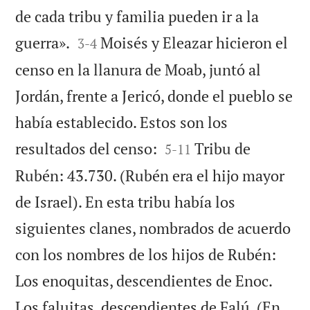
de cada tribu y familia pueden ir a la


guerra».
Moisés y Eleazar hicieron el
3
-
4
censo en la llanura de Moab, juntó al
Jordán, frente a Jericó, donde el pueblo se
había establecido. Estos son los


resultados del censo:
Tribu de
5
-
11
Rubén: 43.730. (Rubén era el hijo mayor
de Israel). En esta tribu había los
siguientes clanes, nombrados de acuerdo
con los nombres de los hijos de Rubén:
Los enoquitas, descendientes de Enoc.
Los faluitas, descendientes de Falú. (En