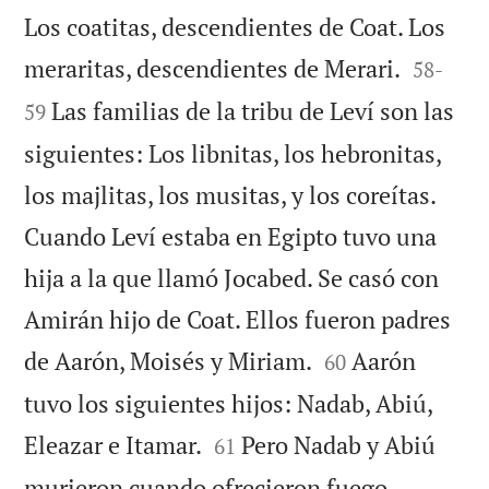
Los coatitas, descendientes de Coat. Los


meraritas, descendientes de Merari.
58
-
Las familias de la tribu de Leví son las
59
siguientes: Los libnitas, los hebronitas,
los majlitas, los musitas, y los coreítas.
Cuando Leví estaba en Egipto tuvo una
hija a la que llamó Jocabed. Se casó con
Amirán hijo de Coat. Ellos fueron padres


de Aarón, Moisés y Miriam.
Aarón
60
tuvo los siguientes hijos: Nadab, Abiú,


Eleazar e Itamar.
Pero Nadab y Abiú
61
murieron cuando ofrecieron fuego