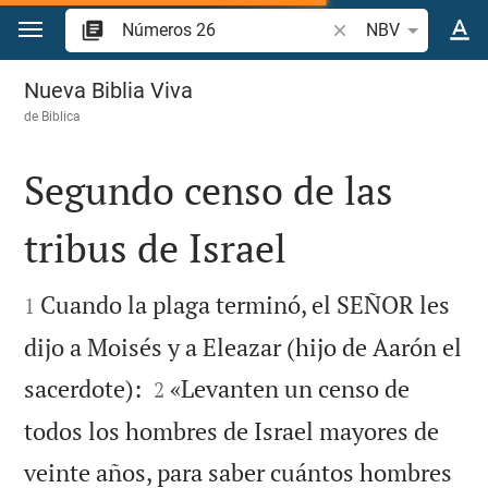
Ir a un contenido
Buscar versículo bíb
NBV
Números 26
Nueva Biblia Viva
de
Biblica
Segundo censo de las
tribus de Israel


Cuando la plaga terminó, el SEÑOR les
1
dijo a Moisés y a Eleazar (hijo de Aarón el


sacerdote):
«Levanten un censo de
2
todos los hombres de Israel mayores de
veinte años, para saber cuántos hombres