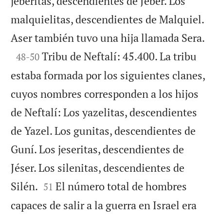
jeberitas, descendientes de Jéber. Los
malquielitas, descendientes de Malquiel.

Aser también tuvo una hija llamada Sera.

Tribu de Neftalí: 45.400. La tribu
48
-
50
estaba formada por los siguientes clanes,
cuyos nombres corresponden a los hijos
de Neftalí: Los yazelitas, descendientes
de Yazel. Los gunitas, descendientes de
Guní. Los jeseritas, descendientes de
Jéser. Los silenitas, descendientes de


Silén.
El número total de hombres
51
capaces de salir a la guerra en Israel era