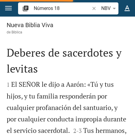
Ir a un contenido
Buscar versículo bíb
NBV
Números 18
Nueva Biblia Viva
de
Biblica
Deberes de sacerdotes y
levitas


El SEÑOR le dijo a Aarón: «Tú y tus
1
hijos, y tu familia responderán por
cualquier profanación del santuario, y
por cualquier conducta impropia durante


el servicio sacerdotal.
Tus hermanos,
2
-
3