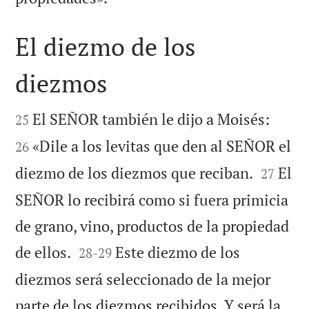
El diezmo de los
diezmos




El SEÑOR también le dijo a Moisés:
25
«Dile a los levitas que den al SEÑOR el
26


diezmo de los diezmos que reciban.
El
27
SEÑOR lo recibirá como si fuera primicia
de grano, vino, productos de la propiedad


de ellos.
Este diezmo de los
28
-
29
diezmos será seleccionado de la mejor
parte de los diezmos recibidos. Y será la