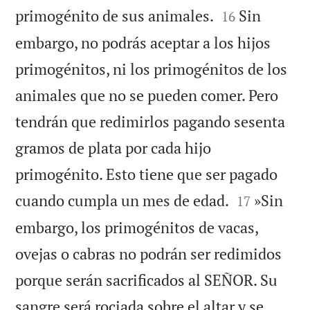


primogénito de sus animales.
Sin
16
embargo, no podrás aceptar a los hijos
primogénitos, ni los primogénitos de los
animales que no se pueden comer. Pero
tendrán que redimirlos pagando sesenta
gramos de plata por cada hijo
primogénito. Esto tiene que ser pagado


cuando cumpla un mes de edad.
»Sin
17
embargo, los primogénitos de vacas,
ovejas o cabras no podrán ser redimidos
porque serán sacrificados al SEÑOR. Su
sangre será rociada sobre el altar y se