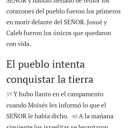
SEÑOR y habían llenado de temor los
corazones del pueblo fueron los primeros
en morir delante del SEÑOR. Josué y
Caleb fueron los únicos que quedaron

con vida.
El pueblo intenta
conquistar la tierra


Y hubo llanto en el campamento
39
cuando Moisés les informó lo que el


SEÑOR le había dicho.
A la mañana
40
siguiente los israelitas se levantaron