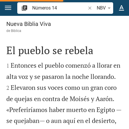
Ir a un contenido
Buscar versículo bíb
NBV
Números 14
Nueva Biblia Viva
de
Biblica
El pueblo se rebela


Entonces el pueblo comenzó a llorar en
1


alta voz y se pasaron la noche llorando.
Elevaron sus voces como un gran coro
2
de quejas en contra de Moisés y Aarón.
«Preferiríamos haber muerto en Egipto —


se quejaban— o aun aquí en el desierto,