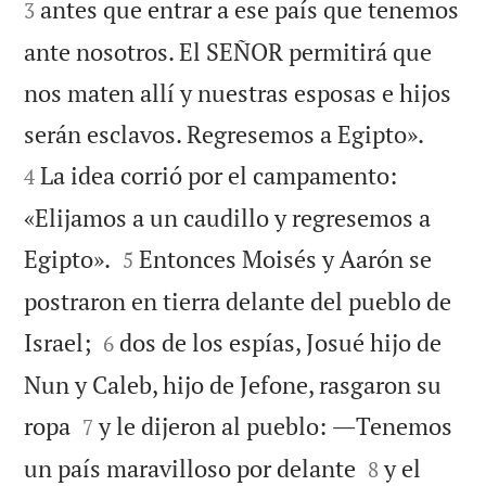
antes que entrar a ese país que tenemos
3
ante nosotros. El SEÑOR permitirá que
nos maten allí y nuestras esposas e hijos


serán esclavos. Regresemos a Egipto».
La idea corrió por el campamento:
4
«Elijamos a un caudillo y regresemos a


Egipto».
Entonces Moisés y Aarón se
5
postraron en tierra delante del pueblo de


Israel;
dos de los espías, Josué hijo de
6
Nun y Caleb, hijo de Jefone, rasgaron su


ropa
y le dijeron al pueblo: ―Tenemos
7


un país maravilloso por delante
y el
8