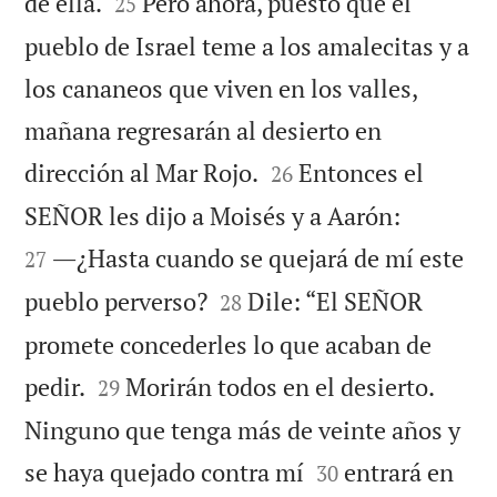


de ella.
Pero ahora, puesto que el
25
pueblo de Israel teme a los amalecitas y a
los cananeos que viven en los valles,
mañana regresarán al desierto en


dirección al Mar Rojo.
Entonces el
26


SEÑOR les dijo a Moisés y a Aarón:
―¿Hasta cuando se quejará de mí este
27


pueblo perverso?
Dile: “El SEÑOR
28
promete concederles lo que acaban de


pedir.
Morirán todos en el desierto.
29
Ninguno que tenga más de veinte años y


se haya quejado contra mí
entrará en
30