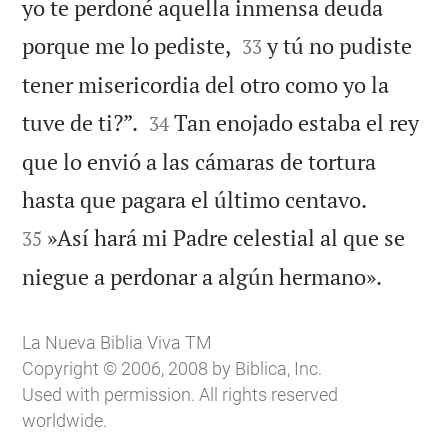
yo te perdoné aquella inmensa deuda


porque me lo pediste,
y tú no pudiste
33
tener misericordia del otro como yo la


tuve de ti?”.
Tan enojado estaba el rey
34
que lo envió a las cámaras de tortura


hasta que pagara el último centavo.
»Así hará mi Padre celestial al que se
35

niegue a perdonar a algún hermano».
La Nueva Biblia Viva TM
Copyright © 2006, 2008 by Biblica, Inc.
Used with permission. All rights reserved
worldwide.