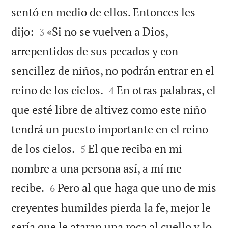
sentó en medio de ellos. Entonces les


dijo:
«Si no se vuelven a Dios,
3
arrepentidos de sus pecados y con
sencillez de niños, no podrán entrar en el


reino de los cielos.
En otras palabras, el
4
que esté libre de altivez como este niño
tendrá un puesto importante en el reino


de los cielos.
El que reciba en mi
5
nombre a una persona así, a mí me


recibe.
Pero al que haga que uno de mis
6
creyentes humildes pierda la fe, mejor le
sería que le ataran una roca al cuello y lo