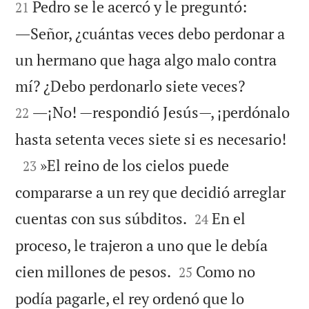


Pedro se le acercó y le preguntó:
21
―Señor, ¿cuántas veces debo perdonar a
un hermano que haga algo malo contra


mí? ¿Debo perdonarlo siete veces?
―¡No! —respondió Jesús—, ¡perdónalo
22

hasta setenta veces siete si es necesario!

»El reino de los cielos puede
23
compararse a un rey que decidió arreglar


cuentas con sus súbditos.
En el
24
proceso, le trajeron a uno que le debía


cien millones de pesos.
Como no
25
podía pagarle, el rey ordenó que lo