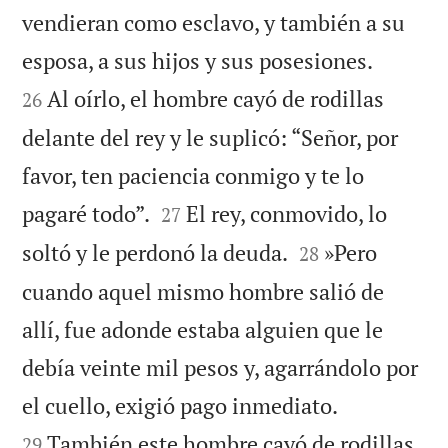
vendieran como esclavo, y también a su


esposa, a sus hijos y sus posesiones.
Al oírlo, el hombre cayó de rodillas
26
delante del rey y le suplicó: “Señor, por
favor, ten paciencia conmigo y te lo


pagaré todo”.
El rey, conmovido, lo
27


soltó y le perdonó la deuda.
»Pero
28
cuando aquel mismo hombre salió de
allí, fue adonde estaba alguien que le
debía veinte mil pesos y, agarrándolo por


el cuello, exigió pago inmediato.
También este hombre cayó de rodillas
29