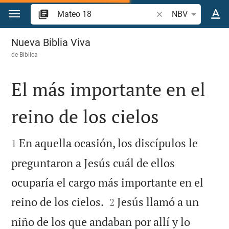
Ir a un contenido
Buscar versículo bíb
NBV
Mateo 18
Nueva Biblia Viva
de
Biblica
El más importante en el
reino de los cielos


En aquella ocasión, los discípulos le
1
preguntaron a Jesús cuál de ellos
ocuparía el cargo más importante en el


reino de los cielos.
Jesús llamó a un
2
niño de los que andaban por allí y lo