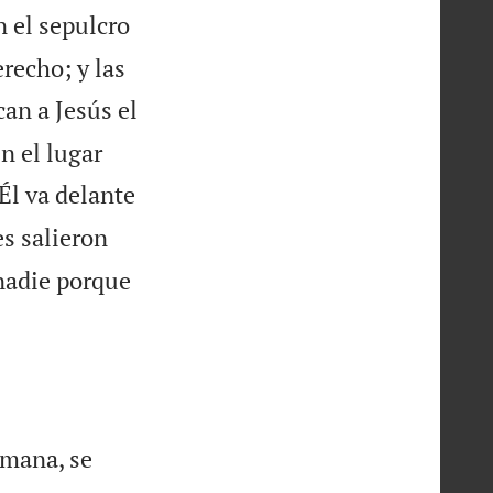
n el sepulcro
recho; y las
an a Jesús el
n el lugar
“Él va delante
s salieron
nadie porque
emana, se