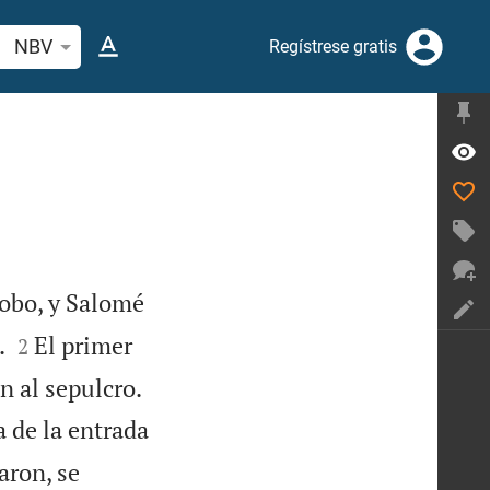
car versículo bíblico o palabra
NBV
Regístrese gratis
obo, y Salomé


.
El primer
2

n al sepulcro.
 de la entrada
aron, se