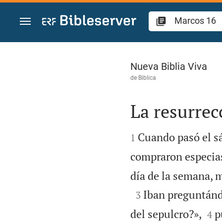
Ir a un contenido
Marcos 16
Nueva Biblia Viva
de
Biblica
La resurrec


Cuando pasó el s
1
compraron especias
día de la semana, m

Iban preguntándo
3


del sepulcro?»,
p
4