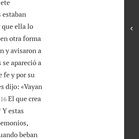
iete
s estaban
 que ella lo
 en otra forma
n y avisaron a
 se apareció a
 fe y por su
es dijo: «Vayan


El que crea
16

Y estas
7
demonios,
cuando beban