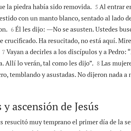


ue la piedra había sido removida.
Al entrar e
5
estido con un manto blanco, sentado al lado de


on.
Él les dijo: ―No se asusten. Ustedes busc
6
e crucificado. Ha resucitado, no está aquí. Mire


Vayan a decirles a los discípulos y a Pedro: 
7


. Allí lo verán, tal como les dijo”.
Las mujere
8
ro, temblando y asustadas. No dijeron nada a 
 y ascensión de Jesús
s resucitó muy temprano el primer día de la s