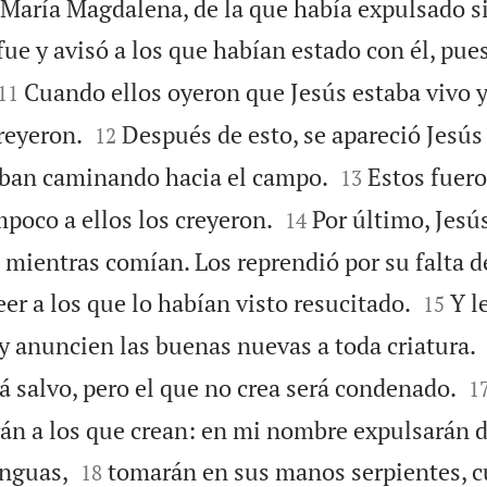
 María Magdalena, de la que había expulsado s
 fue y avisó a los que habían estado con él, pue


Cuando ellos oyeron que Jesús estaba vivo y
11


creyeron.
Después de esto, se apareció Jesús
12


 iban caminando hacia el campo.
Estos fuero
13


poco a ellos los creyeron.
Por último, Jesús
14
 mientras comían. Los reprendió por su falta de


er a los que lo habían visto resucitado.
Y l
15
y anuncien las buenas nuevas a toda criatura.

á salvo, pero el que no crea será condenado.
1
án a los que crean: en mi nombre expulsarán 


enguas,
tomarán en sus manos serpientes, 
18