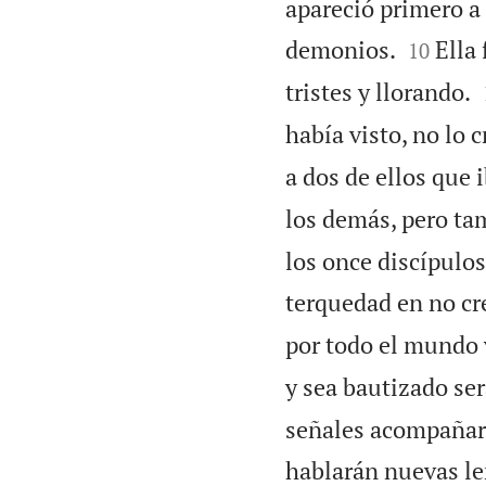
apareció primero a


demonios.
Ella
10
tristes y llorando.
había visto, no lo 
a dos de ellos que
los demás, pero tam
los once discípulos
terquedad en no cre
por todo el mundo 
y sea bautizado ser
señales acompañar
hablarán nuevas l