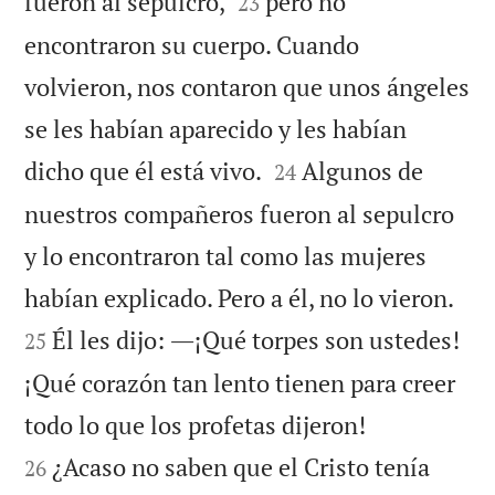


fueron al sepulcro,
pero no
23
encontraron su cuerpo. Cuando
volvieron, nos contaron que unos ángeles
se les habían aparecido y les habían


dicho que él está vivo.
Algunos de
24
nuestros compañeros fueron al sepulcro
y lo encontraron tal como las mujeres


habían explicado. Pero a él, no lo vieron.
Él les dijo: ―¡Qué torpes son ustedes!
25
¡Qué corazón tan lento tienen para creer


todo lo que los profetas dijeron!
¿Acaso no saben que el Cristo tenía
26