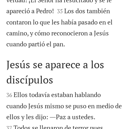


apareció a Pedro!
Los dos también
35
contaron lo que les había pasado en el
camino, y cómo reconocieron a Jesús

cuando partió el pan.
Jesús se aparece a los
discípulos


Ellos todavía estaban hablando
36
cuando Jesús mismo se puso en medio de


ellos y les dijo: ―Paz a ustedes.
Todos se llenaron de terror pues
37