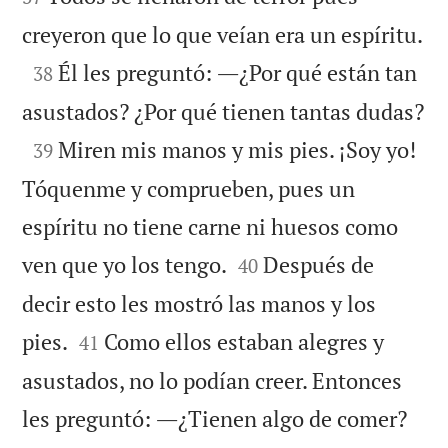

creyeron que lo que veían era un espíritu.

Él les preguntó: ―¿Por qué están tan
38

asustados? ¿Por qué tienen tantas dudas?

Miren mis manos y mis pies. ¡Soy yo!
39
Tóquenme y comprueben, pues un
espíritu no tiene carne ni huesos como


ven que yo los tengo.
Después de
40
decir esto les mostró las manos y los


pies.
Como ellos estaban alegres y
41
asustados, no lo podían creer. Entonces


les preguntó: ―¿Tienen algo de comer?