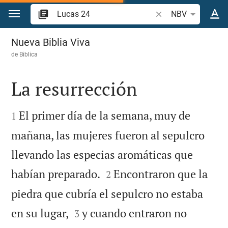
Ir a un contenido
Buscar versículo bíb
NBV
Lucas 24
Nueva Biblia Viva
de
Biblica
La resurrección


El primer día de la semana, muy de
1
mañana, las mujeres fueron al sepulcro
llevando las especias aromáticas que


habían preparado.
Encontraron que la
2
piedra que cubría el sepulcro no estaba


en su lugar,
y cuando entraron no
3