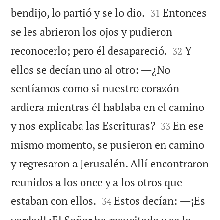


bendijo, lo partió y se lo dio.
Entonces
31
se les abrieron los ojos y pudieron


reconocerlo; pero él desapareció.
Y
32
ellos se decían uno al otro: ―¿No
sentíamos como si nuestro corazón
ardiera mientras él hablaba en el camino


y nos explicaba las Escrituras?
En ese
33
mismo momento, se pusieron en camino
y regresaron a Jerusalén. Allí encontraron
reunidos a los once y a los otros que


estaban con ellos.
Estos decían: ―¡Es
34
verdad! ¡El Señor ha resucitado y se le