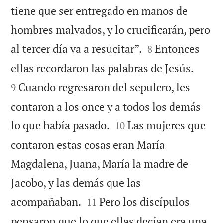
tiene que ser entregado en manos de
hombres malvados, y lo crucificarán, pero


al tercer día va a resucitar”.
Entonces
8


ellas recordaron las palabras de Jesús.
Cuando regresaron del sepulcro, les
9
contaron a los once y a todos los demás


lo que había pasado.
Las mujeres que
10
contaron estas cosas eran María
Magdalena, Juana, María la madre de
Jacobo, y las demás que las


acompañaban.
Pero los discípulos
11
pensaron que lo que ellas decían era una