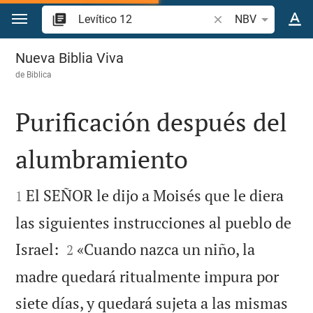
Ir a un contenido
Buscar versículo bíb
NBV
Levítico 12
Nueva Biblia Viva
de
Biblica
Purificación después del
alumbramiento


El SEÑOR le dijo a Moisés que le diera
1
las siguientes instrucciones al pueblo de


Israel:
«Cuando nazca un niño, la
2
madre quedará ritualmente impura por
siete días, y quedará sujeta a las mismas