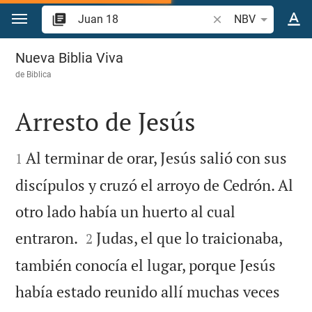
Ir a un contenido
Buscar versículo bíb
NBV
Juan 18
Nueva Biblia Viva
de
Biblica
Arresto de Jesús


Al terminar de orar, Jesús salió con sus
1
discípulos y cruzó el arroyo de Cedrón. Al
otro lado había un huerto al cual


entraron.
Judas, el que lo traicionaba,
2
también conocía el lugar, porque Jesús
había estado reunido allí muchas veces