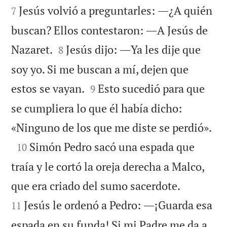
Jesús volvió a preguntarles: ―¿A quién
7
buscan? Ellos contestaron: ―A Jesús de


Nazaret.
Jesús dijo: ―Ya les dije que
8
soy yo. Si me buscan a mí, dejen que


estos se vayan.
Esto sucedió para que
9
se cumpliera lo que él había dicho:

«Ninguno de los que me diste se perdió».

Simón Pedro sacó una espada que
10
traía y le cortó la oreja derecha a Malco,


que era criado del sumo sacerdote.
Jesús le ordenó a Pedro: ―¡Guarda esa
11
espada en su funda! Si mi Padre me da a