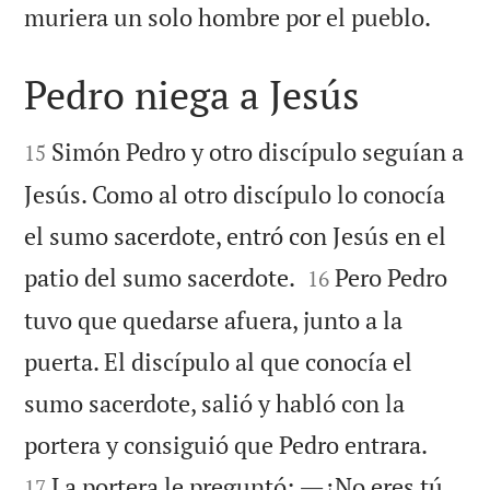

muriera un solo hombre por el pueblo.
Pedro niega a Jesús


Simón Pedro y otro discípulo seguían a
15
Jesús. Como al otro discípulo lo conocía
el sumo sacerdote, entró con Jesús en el


patio del sumo sacerdote.
Pero Pedro
16
tuvo que quedarse afuera, junto a la
puerta. El discípulo al que conocía el
sumo sacerdote, salió y habló con la


portera y consiguió que Pedro entrara.
La portera le preguntó: ―¿No eres tú
17