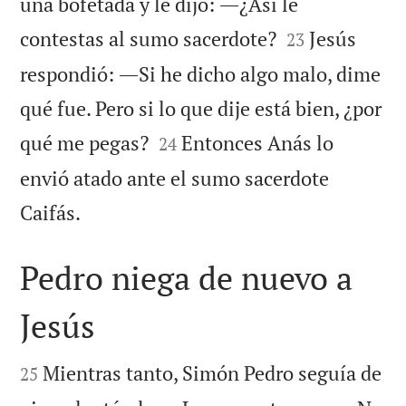
una bofetada y le dijo: ―¿Así le


contestas al sumo sacerdote?
Jesús
23
respondió: ―Si he dicho algo malo, dime
qué fue. Pero si lo que dije está bien, ¿por


qué me pegas?
Entonces Anás lo
24
envió atado ante el sumo sacerdote

Caifás.
Pedro niega de nuevo a
Jesús


Mientras tanto, Simón Pedro seguía de
25