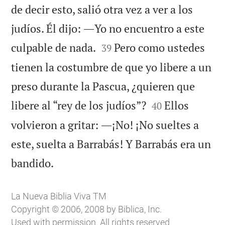
de decir esto, salió otra vez a ver a los
judíos. Él dijo: ―Yo no encuentro a este


culpable de nada.
Pero como ustedes
39
tienen la costumbre de que yo libere a un
preso durante la Pascua, ¿quieren que


libere al “rey de los judíos”?
Ellos
40
volvieron a gritar: ―¡No! ¡No sueltes a
este, suelta a Barrabás! Y Barrabás era un

bandido.
La Nueva Biblia Viva TM
Copyright © 2006, 2008 by Biblica, Inc.
Used with permission. All rights reserved