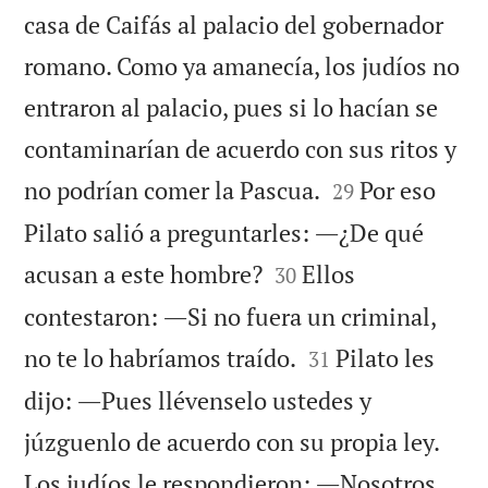
casa de Caifás al palacio del gobernador
romano. Como ya amanecía, los judíos no
entraron al palacio, pues si lo hacían se
contaminarían de acuerdo con sus ritos y


no podrían comer la Pascua.
Por eso
29
Pilato salió a preguntarles: ―¿De qué


acusan a este hombre?
Ellos
30
contestaron: ―Si no fuera un criminal,


no te lo habríamos traído.
Pilato les
31
dijo: ―Pues llévenselo ustedes y
júzguenlo de acuerdo con su propia ley.
Los judíos le respondieron: ―Nosotros