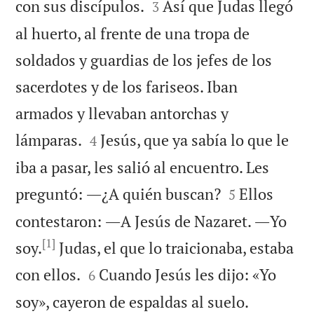


con sus discípulos.
Así que Judas llegó
3
al huerto, al frente de una tropa de
soldados y guardias de los jefes de los
sacerdotes y de los fariseos. Iban
armados y llevaban antorchas y


lámparas.
Jesús, que ya sabía lo que le
4
iba a pasar, les salió al encuentro. Les


preguntó: ―¿A quién buscan?
Ellos
5
contestaron: ―A Jesús de Nazaret. ―Yo
[1]
soy.
Judas, el que lo traicionaba, estaba


con ellos.
Cuando Jesús les dijo: «Yo
6


soy», cayeron de espaldas al suelo.