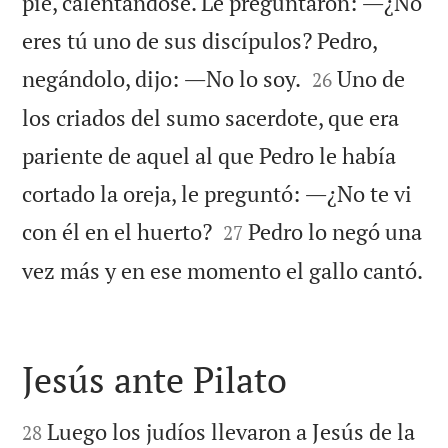
pie, calentándose. Le preguntaron: ―¿No
eres tú uno de sus discípulos? Pedro,


negándolo, dijo: ―No lo soy.
Uno de
26
los criados del sumo sacerdote, que era
pariente de aquel al que Pedro le había
cortado la oreja, le preguntó: ―¿No te vi


con él en el huerto?
Pedro lo negó una
27

vez más y en ese momento el gallo cantó.
Jesús ante Pilato


Luego los judíos llevaron a Jesús de la
28