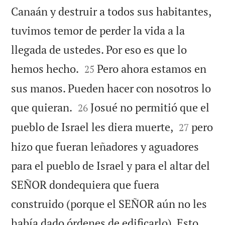
Canaán y destruir a todos sus habitantes,
tuvimos temor de perder la vida a la
llegada de ustedes. Por eso es que lo


hemos hecho.
Pero ahora estamos en
25
sus manos. Pueden hacer con nosotros lo


que quieran.
Josué no permitió que el
26


pueblo de Israel les diera muerte,
pero
27
hizo que fueran leñadores y aguadores
para el pueblo de Israel y para el altar del
SEÑOR dondequiera que fuera
construido (porque el SEÑOR aún no les
había dado órdenes de edificarlo). Esto