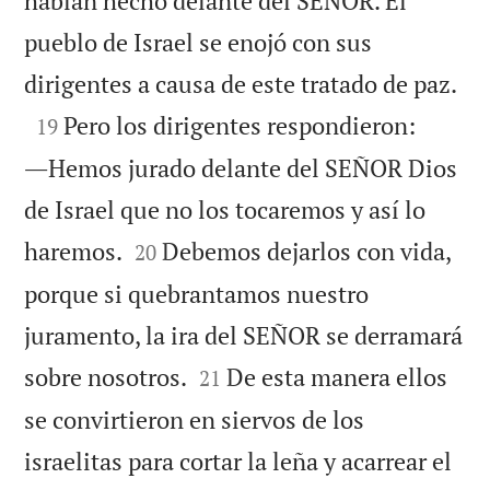
habían hecho delante del SEÑOR. El
pueblo de Israel se enojó con sus

dirigentes a causa de este tratado de paz.

Pero los dirigentes respondieron:
19
―Hemos jurado delante del SEÑOR Dios
de Israel que no los tocaremos y así lo


haremos.
Debemos dejarlos con vida,
20
porque si quebrantamos nuestro
juramento, la ira del SEÑOR se derramará


sobre nosotros.
De esta manera ellos
21
se convirtieron en siervos de los
israelitas para cortar la leña y acarrear el