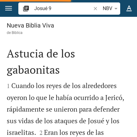
Ir a un contenido
Buscar versículo bíb
NBV
Josué 9
Nueva Biblia Viva
de
Biblica
Astucia de los
gabaonitas


Cuando los reyes de los alrededores
1
oyeron lo que le había ocurrido a Jericó,
rápidamente se unieron para defender
sus vidas de los ataques de Josué y los


israelitas.
Eran los reyes de las
2