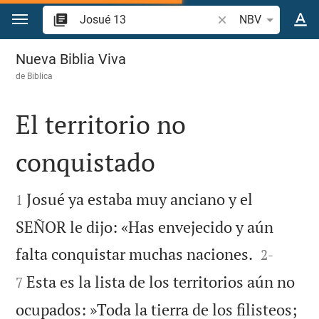
Ir a un contenido
Buscar versículo bíb
NBV
Josué 13
Nueva Biblia Viva
de
Biblica
El territorio no
conquistado


Josué ya estaba muy anciano y el
1
SEÑOR le dijo: «Has envejecido y aún


falta conquistar muchas naciones.
2
-
Esta es la lista de los territorios aún no
7
ocupados: »Toda la tierra de los filisteos;