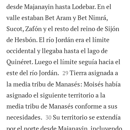
desde Majanayin hasta Lodebar. En el
valle estaban Bet Aram y Bet Nimrá,
Sucot, Zafón y el resto del reino de Sijón
de Hesbón. El río Jordán era el límite
occidental y llegaba hasta el lago de
Quinéret. Luego el límite seguía hacia el


este del río Jordán.
Tierra asignada a
29
la media tribu de Manasés: Moisés había
asignado el siguiente territorio a la
media tribu de Manasés conforme a sus


necesidades.
Su territorio se extendía
30
por el norte desde Majanayin, incluyendo