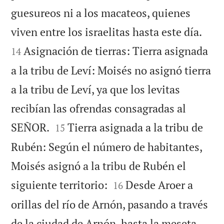
guesureos ni a los macateos, quienes


viven entre los israelitas hasta este día.
Asignación de tierras: Tierra asignada
14
a la tribu de Leví: Moisés no asignó tierra
a la tribu de Leví, ya que los levitas
recibían las ofrendas consagradas al


SEÑOR.
Tierra asignada a la tribu de
15
Rubén: Según el número de habitantes,
Moisés asignó a la tribu de Rubén el


siguiente territorio:
Desde Aroer a
16
orillas del río de Arnón, pasando a través
de la ciudad de Arnón, hasta la meseta