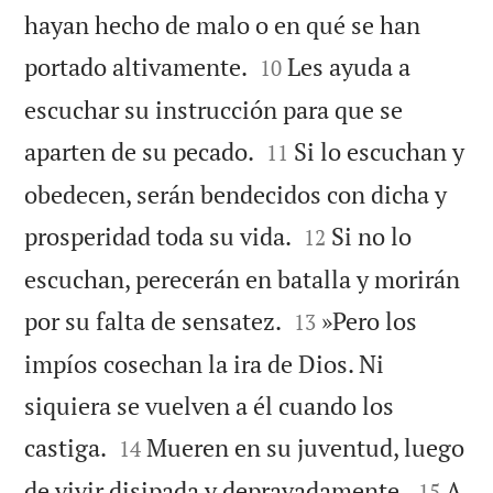
hayan hecho de malo o en qué se han


portado altivamente.
Les ayuda a
10
escuchar su instrucción para que se


aparten de su pecado.
Si lo escuchan y
11
obedecen, serán bendecidos con dicha y


prosperidad toda su vida.
Si no lo
12
escuchan, perecerán en batalla y morirán


por su falta de sensatez.
»Pero los
13
impíos cosechan la ira de Dios. Ni
siquiera se vuelven a él cuando los


castiga.
Mueren en su juventud, luego
14


de vivir disipada y depravadamente.
A
15