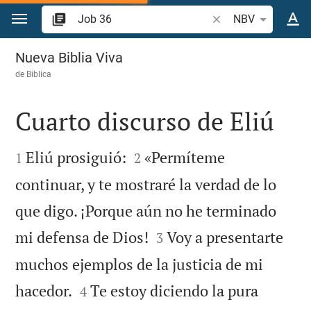
Ir a un contenido
Buscar versículo bíb
NBV
Job 36
Nueva Biblia Viva
de
Biblica
Cuarto discurso de Eliú




Eliú prosiguió:
«Permíteme
1
2
continuar, y te mostraré la verdad de lo
que digo. ¡Porque aún no he terminado


mi defensa de Dios!
Voy a presentarte
3
muchos ejemplos de la justicia de mi


hacedor.
Te estoy diciendo la pura
4