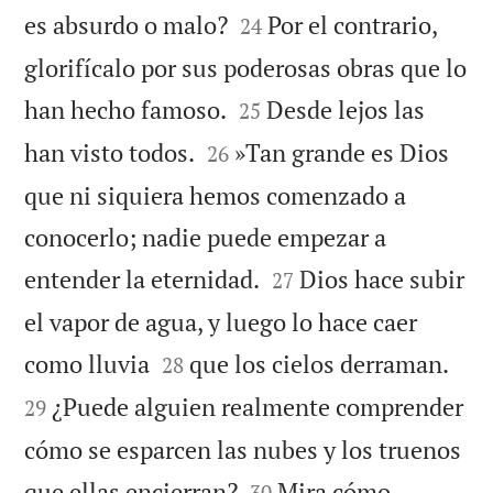


es absurdo o malo?
Por el contrario,
24
glorifícalo por sus poderosas obras que lo


han hecho famoso.
Desde lejos las
25


han visto todos.
»Tan grande es Dios
26
que ni siquiera hemos comenzado a
conocerlo; nadie puede empezar a


entender la eternidad.
Dios hace subir
27
el vapor de agua, y luego lo hace caer




como lluvia
que los cielos derraman.
28
¿Puede alguien realmente comprender
29
cómo se esparcen las nubes y los truenos


que ellas encierran?
Mira cómo
30