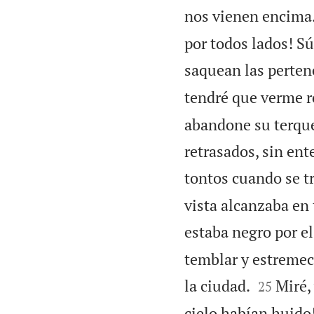
nos vienen encima
por todos lados! Sú
saquean las perten
tendré que verme r
abandone su terque
retrasados, sin en
tontos cuando se t
vista alcanzaba en 
estaba negro por e
temblar y estremece


la ciudad.
Miré,
25
cielo habían huido