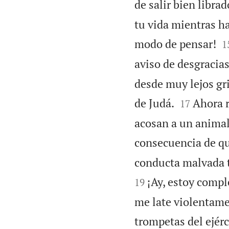
de salir bien libra
tu vida mientras h

modo de pensar!
1
aviso de desgracias
desde muy lejos gr


de Judá.
Ahora r
17
acosan a un animal
consecuencia de qu
conducta malvada t
¡Ay, estoy compl
19
me late violentame
trompetas del ejérc