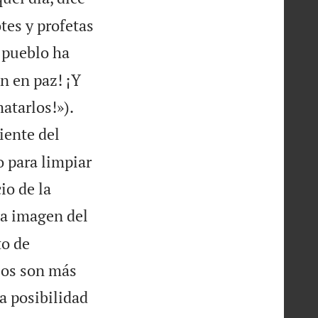
tes y profetas
 pueblo ha
an en paz! ¡Y


atarlos!»).
iente del
o para limpiar
io de la
la imagen del
to de
llos son más
a posibilidad