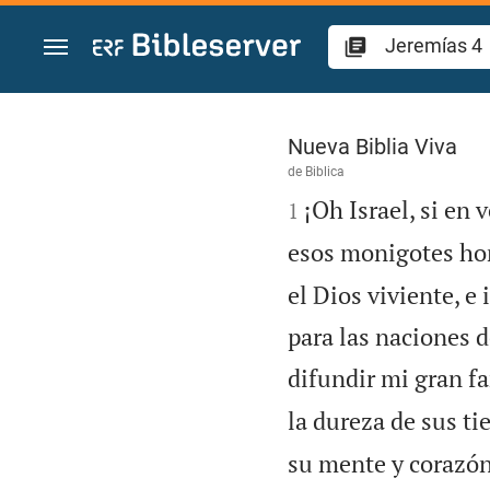
Ir a un contenido
Jeremías 4
Nueva Biblia Viva
de
Biblica

¡Oh Israel, si en
1
esos monigotes hor
el Dios viviente, e
para las naciones 
difundir mi gran f
la dureza de sus ti
su mente y corazón,