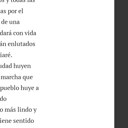
as por el
 de una
dará con vida
arán enlutados


iaré.
iudad huyen
n marcha que
l pueblo huye a
ado
do más lindo y
tiene sentido