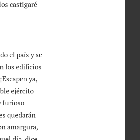
los castigaré
do el país y se
 los edificios
«¡Escapen ya,
ble ejército
 furioso
des quedarán
con amargura,
uel día, dice