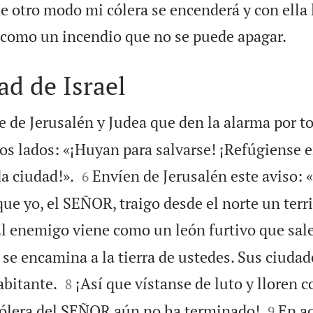
 de otro modo mi cólera se encenderá y con ella 

 como un incendio que no se puede apagar.
ad de Israel
e de Jerusalén y Judea que den la alarma por to
s lados: «¡Huyan para salvarse! ¡Refúgiense en


a ciudad!».
Envíen de Jerusalén este aviso: 
6
que yo, el SEÑOR, traigo desde el norte un terri
l enemigo viene como un león furtivo que sale
 se encamina a la tierra de ustedes. Sus ciuda


abitante.
¡Así que vístanse de luto y lloren 
8


 cólera del SEÑOR aún no ha terminado!
En aq
9