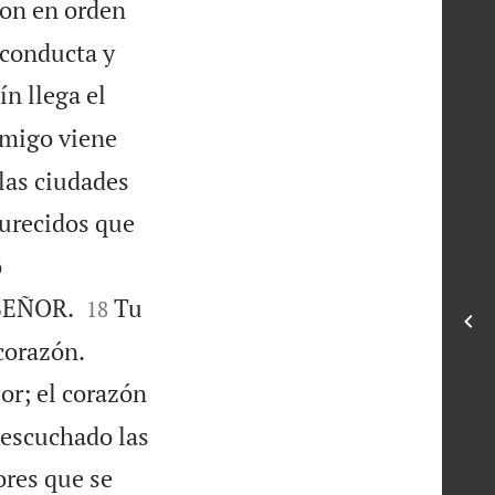
pon en orden
 conducta y
n llega el
emigo viene
las ciudades
furecidos que
o


 SEÑOR.
Tu
18


corazón.
or; el corazón
 escuchado las
ores que se