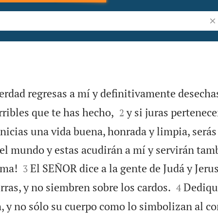
Bus
 verdad regresas a mí y definitivamente desechas


ribles que te has hecho,
y si juras pertenec
2
 inicias una vida buena, honrada y limpia, será
del mundo y estas acudirán a mí y servirán tam


ama!
El SEÑOR dice a la gente de Judá y Jeru
3


erras, y no siembren sobre los cardos.
Dediqu
4
 y no sólo su cuerpo como lo simbolizan al cor