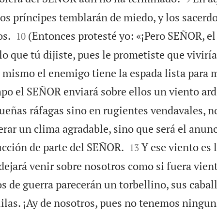
los príncipes temblarán de miedo, y los sacerdo


os.
(Entonces protesté yo: «¡Pero SEÑOR, el
10
o que tú dijiste, pues le prometiste que vivirí
 mismo el enemigo tiene la espada lista para m
po el SEÑOR enviará sobre ellos un viento ard
queñas ráfagas sino en rugientes vendavales, n
erar un clima agradable, sino que será el anunc


ucción de parte del SEÑOR.
Y ese viento es 
13
dejará venir sobre nosotros como si fuera vien
s de guerra parecerán un torbellino, sus caba
uilas. ¡Ay de nosotros, pues no tenemos ningun