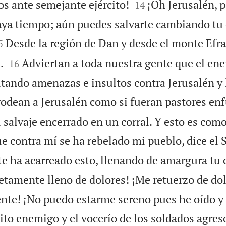


dos ante semejante ejército!
¡Oh Jerusalén, 
14
aya tiempo; aún puedes salvarte cambiando tu

Desde la región de Dan y desde el monte Efraí
5


.
Adviertan a toda nuestra gente que el en
16
itando amenazas e insultos contra Jerusalén y 
odean a Jerusalén como si fueran pastores en
 salvaje encerrado en un corral. Y esto es com
e contra mí se ha rebelado mi pueblo, dice el
e ha acarreado esto, llenando de amargura tu 
etamente lleno de dolores! ¡Me retuerzo de dol
nte! ¡No puedo estarme sereno pues he oído y
ito enemigo y el vocerío de los soldados agres