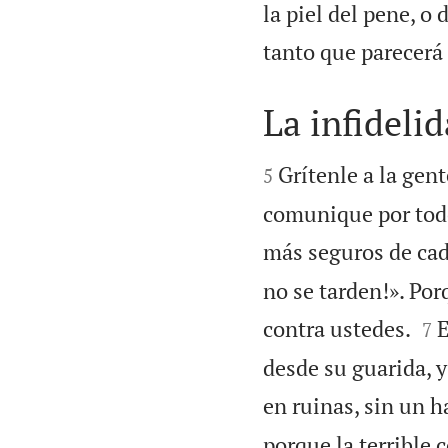
la piel del pene, o
tanto que parecerá
La infidelid


Grítenle a la gent
5
comunique por todo
más seguros de cad
no se tarden!». Por


contra ustedes.
E
7
desde su guarida, y
en ruinas, sin un h
porque la terrible