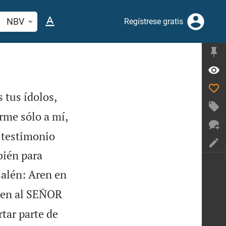
car versículo bíblico o palabra
NBV
Regístrese gratis
 tus ídolos,
erme sólo a mí,
s testimonio
bién para
salén: Aren en
en al SEÑOR
tar parte de