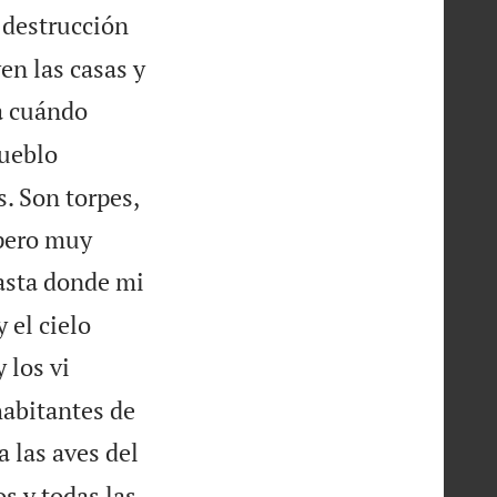
 destrucción
en las casas y
a cuándo
ueblo
. Son torpes,
 pero muy
hasta donde mi
 el cielo
 los vi
habitantes de
a las aves del
s y todas las