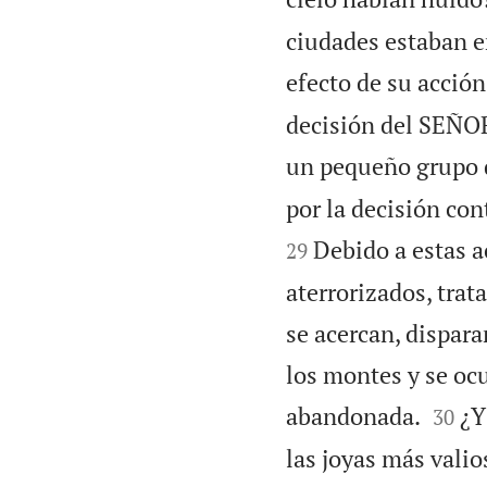
ciudades estaban e
efecto de su acción 
decisión del SEÑOR
un pequeño grupo 
por la decisión con
Debido a estas a
29
aterrorizados, trat
se acercan, dispara
los montes y se oc


abandonada.
¿Y
30
las joyas más valio