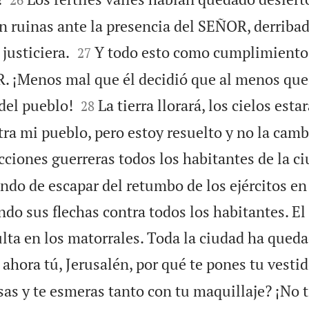
n ruinas ante la presencia del SEÑOR, derribad


justiciera.
Y todo esto como cumplimiento
27
. ¡Menos mal que él decidió que al menos que


del pueblo!
La tierra llorará, los cielos est
28
tra mi pueblo, pero estoy resuelto y no la camb
cciones guerreras todos los habitantes de la c
ando de escapar del retumbo de los ejércitos e
ndo sus flechas contra todos los habitantes. E
ulta en los matorrales. Toda la ciudad ha qued
 ahora tú, Jerusalén, por qué te pones tu vesti
sas y te esmeras tanto con tu maquillaje? ¡No 