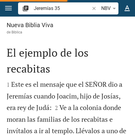
Ir a un contenido
Buscar versículo bíb
NBV
Jeremías 35
Nueva Biblia Viva
de
Biblica
El ejemplo de los
recabitas


Este es el mensaje que el SEÑOR dio a
1
Jeremías cuando Joacim, hijo de Josías,


era rey de Judá:
Ve a la colonia donde
2
moran las familias de los recabitas e
invítalos a ir al templo. Llévalos a uno de