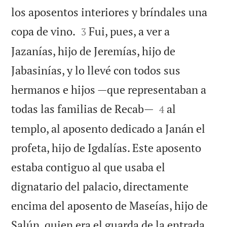
los aposentos interiores y bríndales una


copa de vino.
Fui, pues, a ver a
3
Jazanías, hijo de Jeremías, hijo de
Jabasinías, y lo llevé con todos sus
hermanos e hijos —que representaban a


todas las familias de Recab—
al
4
templo, al aposento dedicado a Janán el
profeta, hijo de Igdalías. Este aposento
estaba contiguo al que usaba el
dignatario del palacio, directamente
encima del aposento de Maseías, hijo de


Salún, quien era el guarda de la entrada.