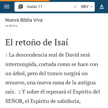
Ir a un contenido
Buscar versículo bíb
NBV
Isaías 11
Nueva Biblia Viva
de
Biblica
El retoño de Isaí


La descendencia real de David será
1
interrumpida, cortada como se hace con
un árbol, pero del tronco surgirá un
renuevo, una nueva rama de la antigua


raíz.
Y sobre él reposará el Espíritu del
2
SEÑOR, el Espíritu de sabiduría,