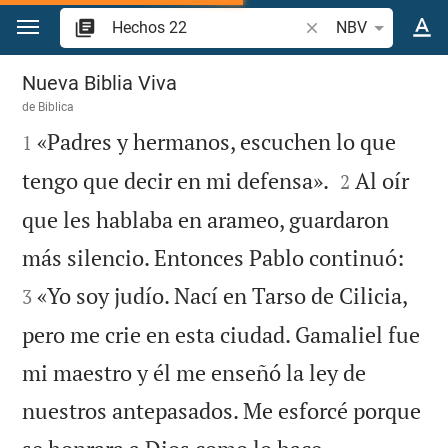
Ir a un contenido
Buscar versículo bíb
NBV
Hechos 22
Nueva Biblia Viva
de
Biblica

«Padres y hermanos, escuchen lo que
1


tengo que decir en mi defensa».
Al oír
2
que les hablaba en arameo, guardaron


más silencio. Entonces Pablo continuó:
«Yo soy judío. Nací en Tarso de Cilicia,
3
pero me crie en esta ciudad. Gamaliel fue
mi maestro y él me enseñó la ley de
nuestros antepasados. Me esforcé porque