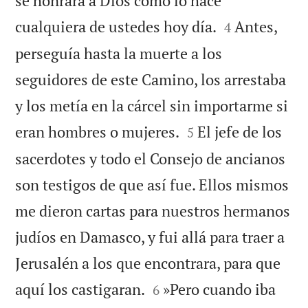
se honrara a Dios como lo hace


cualquiera de ustedes hoy día.
Antes,
4
perseguía hasta la muerte a los
seguidores de este Camino, los arrestaba
y los metía en la cárcel sin importarme si


eran hombres o mujeres.
El jefe de los
5
sacerdotes y todo el Consejo de ancianos
son testigos de que así fue. Ellos mismos
me dieron cartas para nuestros hermanos
judíos en Damasco, y fui allá para traer a
Jerusalén a los que encontrara, para que


aquí los castigaran.
»Pero cuando iba
6