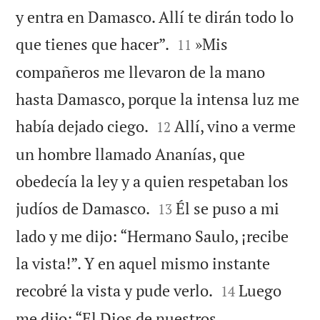
y entra en Damasco. Allí te dirán todo lo


que tienes que hacer”.
»Mis
11
compañeros me llevaron de la mano
hasta Damasco, porque la intensa luz me


había dejado ciego.
Allí, vino a verme
12
un hombre llamado Ananías, que
obedecía la ley y a quien respetaban los


judíos de Damasco.
Él se puso a mi
13
lado y me dijo: “Hermano Saulo, ¡recibe
la vista!”. Y en aquel mismo instante


recobré la vista y pude verlo.
Luego
14
me dijo: “El Dios de nuestros