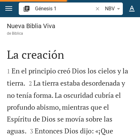
Ir a un contenido
Buscar versículo bíb
NBV
Génesis 1
Nueva Biblia Viva
de
Biblica
La creación


En el principio creó Dios los cielos y la
1


tierra.
La tierra estaba desordenada y
2
no tenía forma. La oscuridad cubría el
profundo abismo, mientras que el
Espíritu de Dios se movía sobre las


aguas.
Entonces Dios dijo: «¡Que
3