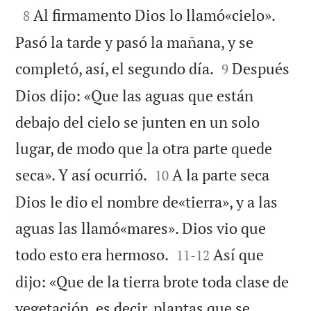

Al firmamento Dios lo llamó«cielo».
8
Pasó la tarde y pasó la mañana, y se


completó, así, el segundo día.
Después
9
Dios dijo: «Que las aguas que están
debajo del cielo se junten en un solo
lugar, de modo que la otra parte quede


seca». Y así ocurrió.
A la parte seca
10
Dios le dio el nombre de«tierra», y a las
aguas las llamó«mares». Dios vio que


todo esto era hermoso.
Así que
11
-
12
dijo: «Que de la tierra brote toda clase de
vegetación, es decir, plantas que se