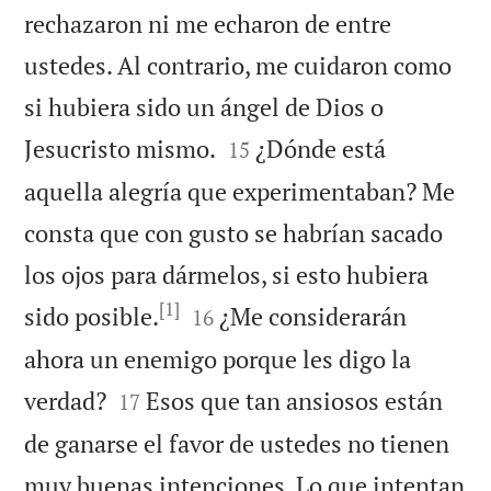
rechazaron ni me echaron de entre
ustedes. Al contrario, me cuidaron como
si hubiera sido un ángel de Dios o


Jesucristo mismo.
¿Dónde está
15
aquella alegría que experimentaban? Me
consta que con gusto se habrían sacado
los ojos para dármelos, si esto hubiera
[1]


sido posible.
¿Me considerarán
16
ahora un enemigo porque les digo la


verdad?
Esos que tan ansiosos están
17
de ganarse el favor de ustedes no tienen
muy buenas intenciones. Lo que intentan