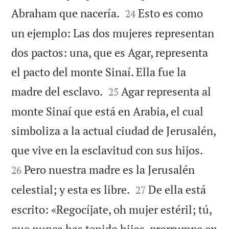


Abraham que nacería.
Esto es como
24
un ejemplo: Las dos mujeres representan
dos pactos: una, que es Agar, representa
el pacto del monte Sinaí. Ella fue la


madre del esclavo.
Agar representa al
25
monte Sinaí que está en Arabia, el cual
simboliza a la actual ciudad de Jerusalén,


que vive en la esclavitud con sus hijos.
Pero nuestra madre es la Jerusalén
26


celestial; y esta es libre.
De ella está
27
escrito: «Regocíjate, oh mujer estéril; tú,
que nunca has tenido hijos, prorrumpe en