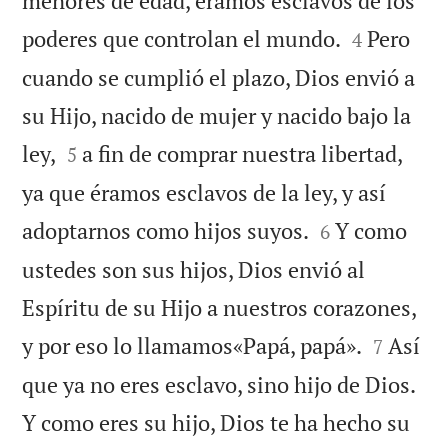
menores de edad, éramos esclavos de los


poderes que controlan el mundo.
Pero
4
cuando se cumplió el plazo, Dios envió a
su Hijo, nacido de mujer y nacido bajo la


ley,
a fin de comprar nuestra libertad,
5
ya que éramos esclavos de la ley, y así


adoptarnos como hijos suyos.
Y como
6
ustedes son sus hijos, Dios envió al
Espíritu de su Hijo a nuestros corazones,


y por eso lo llamamos«Papá, papá».
Así
7
que ya no eres esclavo, sino hijo de Dios.
Y como eres su hijo, Dios te ha hecho su