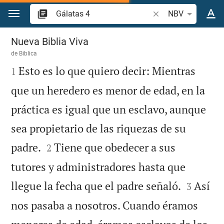
Ir a un contenido
Buscar versículo bíb
NBV
Gálatas 4
Nueva Biblia Viva
de
Biblica

Esto es lo que quiero decir: Mientras
1
que un heredero es menor de edad, en la
práctica es igual que un esclavo, aunque
sea propietario de las riquezas de su


padre.
Tiene que obedecer a sus
2
tutores y administradores hasta que


llegue la fecha que el padre señaló.
Así
3
nos pasaba a nosotros. Cuando éramos