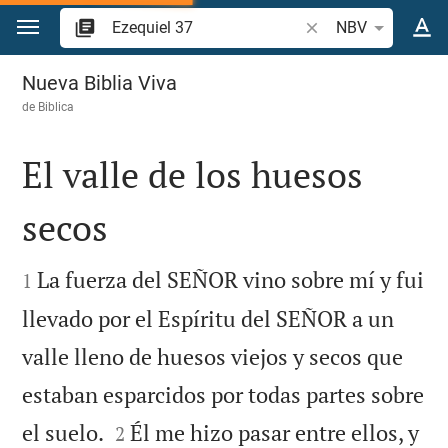
Ir a un contenido
Buscar versículo bíb
NBV
Ezequiel 37
Nueva Biblia Viva
de
Biblica
El valle de los huesos
secos


La fuerza del SEÑOR vino sobre mí y fui
1
llevado por el Espíritu del SEÑOR a un
valle lleno de huesos viejos y secos que
estaban esparcidos por todas partes sobre


el suelo.
Él me hizo pasar entre ellos, y
2