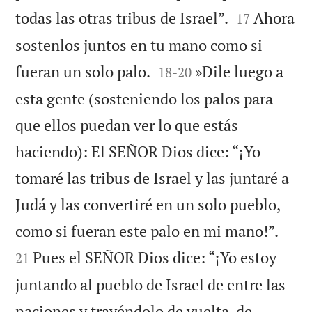


todas las otras tribus de Israel”.
Ahora
17
sostenlos juntos en tu mano como si


fueran un solo palo.
»Dile luego a
18
-
20
esta gente (sosteniendo los palos para
que ellos puedan ver lo que estás
haciendo): El SEÑOR Dios dice: “¡Yo
tomaré las tribus de Israel y las juntaré a
Judá y las convertiré en un solo pueblo,


como si fueran este palo en mi mano!”.
Pues el SEÑOR Dios dice: “¡Yo estoy
21
juntando al pueblo de Israel de entre las
naciones y trayéndolo de vuelta, de