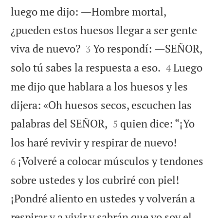
luego me dijo: ―Hombre mortal,
¿pueden estos huesos llegar a ser gente


viva de nuevo?
Yo respondí: ―SEÑOR,
3


solo tú sabes la respuesta a eso.
Luego
4
me dijo que hablara a los huesos y les
dijera: «Oh huesos secos, escuchen las


palabras del SEÑOR,
quien dice: “¡Yo
5


los haré revivir y respirar de nuevo!
¡Volveré a colocar músculos y tendones
6
sobre ustedes y los cubriré con piel!
¡Pondré aliento en ustedes y volverán a
respirar y a vivir y sabrán que yo soy el