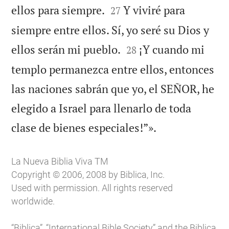


ellos para siempre.
Y viviré para
27
siempre entre ellos. Sí, yo seré su Dios y


ellos serán mi pueblo.
¡Y cuando mi
28
templo permanezca entre ellos, entonces
las naciones sabrán que yo, el SEÑOR, he
elegido a Israel para llenarlo de toda

clase de bienes especiales!”».
La Nueva Biblia Viva TM
Copyright © 2006, 2008 by Biblica, Inc.
Used with permission. All rights reserved
worldwide.
“Biblica”, “International Bible Society” and the Biblica