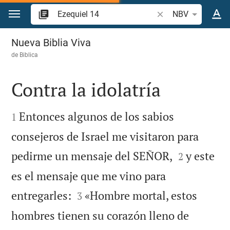
Ir a un contenido
Buscar versículo bíb
NBV
Ezequiel 14
Nueva Biblia Viva
de
Biblica
Contra la idolatría


Entonces algunos de los sabios
1
consejeros de Israel me visitaron para


pedirme un mensaje del SEÑOR,
y este
2
es el mensaje que me vino para


entregarles:
«Hombre mortal, estos
3
hombres tienen su corazón lleno de