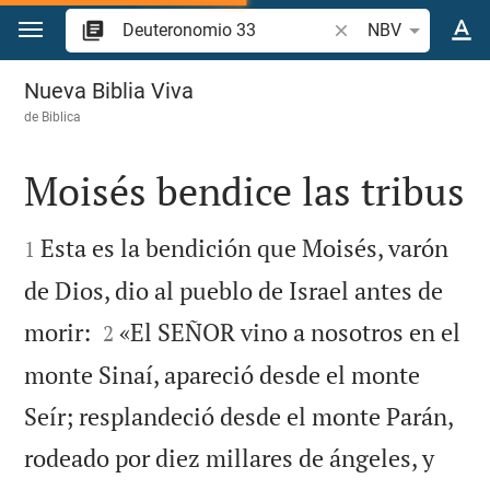
Ir a un contenido
Buscar versículo bíb
NBV
Deuteronomio 33
Nueva Biblia Viva
de
Biblica
Moisés bendice las tribus


Esta es la bendición que Moisés, varón
1
de Dios, dio al pueblo de Israel antes de


morir:
«El SEÑOR vino a nosotros en el
2
monte Sinaí, apareció desde el monte
Seír; resplandeció desde el monte Parán,
rodeado por diez millares de ángeles, y