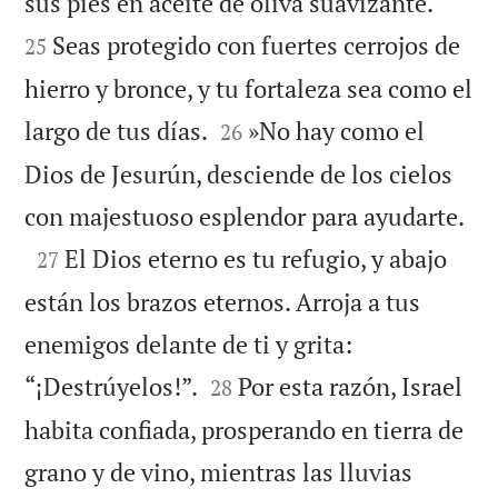


sus pies en aceite de oliva suavizante.
Seas protegido con fuertes cerrojos de
25
hierro y bronce, y tu fortaleza sea como el


largo de tus días.
»No hay como el
26
Dios de Jesurún, desciende de los cielos

con majestuoso esplendor para ayudarte.

El Dios eterno es tu refugio, y abajo
27
están los brazos eternos. Arroja a tus
enemigos delante de ti y grita:


“¡Destrúyelos!”.
Por esta razón, Israel
28
habita confiada, prosperando en tierra de
grano y de vino, mientras las lluvias