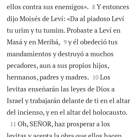


ellos contra sus enemigos».
Y entonces
8
dijo Moisés de Leví: «Da al piadoso Leví
tu urim y tu tumim. Probaste a Leví en


Masá y en Meribá,
y él obedeció tus
9
mandamientos y destruyó a muchos
pecadores, aun a sus propios hijos,


hermanos, padres y madres.
Los
10
levitas enseñarán las leyes de Dios a
Israel y trabajarán delante de ti en el altar

del incienso, y en el altar del holocausto.

Oh, SEÑOR, haz prosperar a los
11
levitas y acepta la obra que ellos hacen