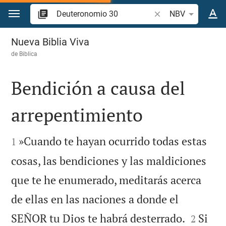
Ir a un contenido
Buscar versículo bíb
NBV
Deuteronomio 30
Nueva Biblia Viva
de
Biblica
Bendición a causa del
arrepentimiento


»Cuando te hayan ocurrido todas estas
1
cosas, las bendiciones y las maldiciones
que te he enumerado, meditarás acerca
de ellas en las naciones a donde el


SEÑOR tu Dios te habrá desterrado.
Si
2