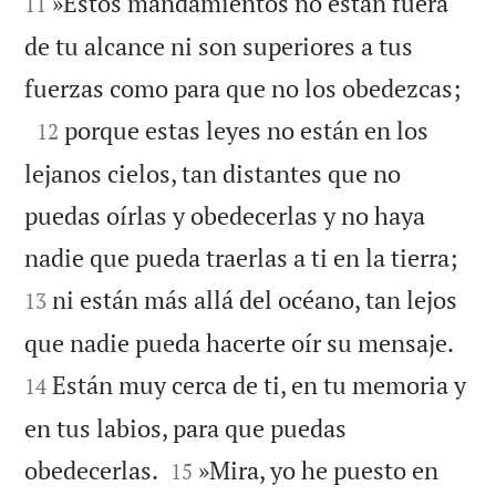


»Estos mandamientos no están fuera
11
de tu alcance ni son superiores a tus

fuerzas como para que no los obedezcas;

porque estas leyes no están en los
12
lejanos cielos, tan distantes que no
puedas oírlas y obedecerlas y no haya


nadie que pueda traerlas a ti en la tierra;
ni están más allá del océano, tan lejos
13


que nadie pueda hacerte oír su mensaje.
Están muy cerca de ti, en tu memoria y
14
en tus labios, para que puedas


obedecerlas.
»Mira, yo he puesto en
15