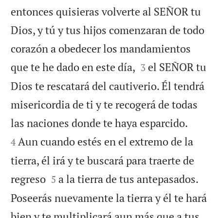
entonces quisieras volverte al SEÑOR tu
Dios, y tú y tus hijos comenzaran de todo
corazón a obedecer los mandamientos


que te he dado en este día,
el SEÑOR tu
3
Dios te rescatará del cautiverio. Él tendrá
misericordia de ti y te recogerá de todas


las naciones donde te haya esparcido.
Aun cuando estés en el extremo de la
4
tierra, él irá y te buscará para traerte de


regreso
a la tierra de tus antepasados.
5
Poseerás nuevamente la tierra y él te hará
bien y te multiplicará aun más que a tus