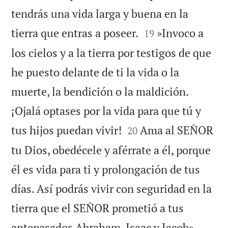
tendrás una vida larga y buena en la


tierra que entras a poseer.
»Invoco a
19
los cielos y a la tierra por testigos de que
he puesto delante de ti la vida o la
muerte, la bendición o la maldición.
¡Ojalá optases por la vida para que tú y


tus hijos puedan vivir!
Ama al SEÑOR
20
tu Dios, obedécele y aférrate a él, porque
él es vida para ti y prolongación de tus
días. Así podrás vivir con seguridad en la
tierra que el SEÑOR prometió a tus

antepasados Abraham, Isaac y Jacob».