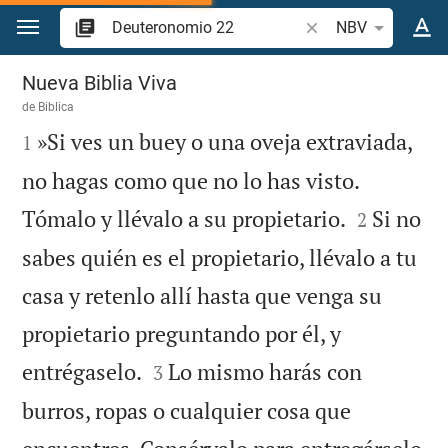
Ir a un contenido
Buscar versículo bíb
NBV
Deuteronomio 22
Nueva Biblia Viva
de
Biblica

»Si ves un buey o una oveja extraviada,
1
no hagas como que no lo has visto.


Tómalo y llévalo a su propietario.
Si no
2
sabes quién es el propietario, llévalo a tu
casa y retenlo allí hasta que venga su
propietario preguntando por él, y


entrégaselo.
Lo mismo harás con
3
burros, ropas o cualquier cosa que