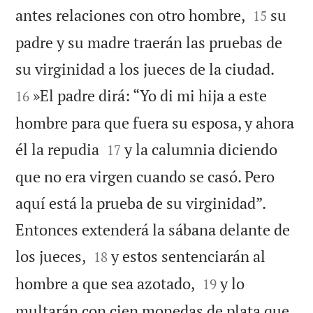


antes relaciones con otro hombre,
su
15
padre y su madre traerán las pruebas de


su virginidad a los jueces de la ciudad.
»El padre dirá: “Yo di mi hija a este
16
hombre para que fuera su esposa, y ahora


él la repudia
y la calumnia diciendo
17
que no era virgen cuando se casó. Pero
aquí está la prueba de su virginidad”.
Entonces extenderá la sábana delante de


los jueces,
y estos sentenciarán al
18


hombre a que sea azotado,
y lo
19
multarán con cien monedas de plata que