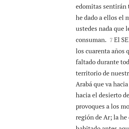
edomitas sentirán 
he dado a ellos el
ustedes nada que le


consuman.
El SE
7
los cuarenta años q
faltado durante to
territorio de nues
Arabá que va hacia
hacia el desierto d
provoques a los moa
región de Ar; la he
habitado antes aqu