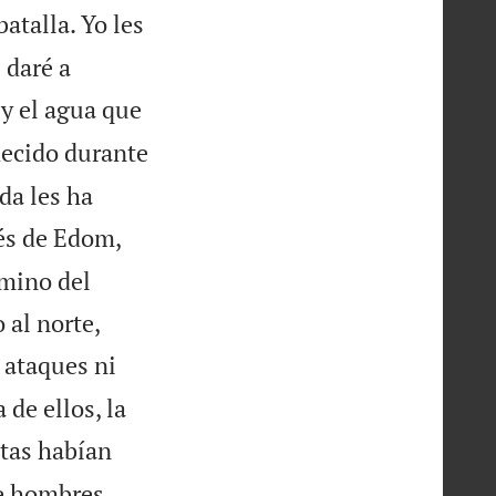
atalla. Yo les
 daré a
y el agua que
decido durante
da les ha
és de Edom,
amino del
 al norte,
 ataques ni
 de ellos, la
tas habían
de hombres