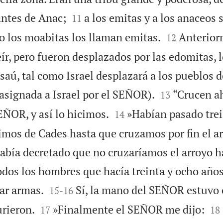


antes de Anac;
a los emitas y a los anaceos s
11


ro los moabitas los llaman emitas.
Anterior
12
ír, pero fueron desplazados por las edomitas, 
saú, tal como Israel desplazará a los pueblos 


 asignada a Israel por el SEÑOR).
“Crucen ah
13


SEÑOR, y así lo hicimos.
»Habían pasado trei
14
imos de Cades hasta que cruzamos por fin el ar
bía decretado que no cruzaríamos el arroyo h
dos los hombres que hacía treinta y ocho año


var armas.
Sí, la mano del SEÑOR estuvo 
15
-
16




rieron.
»Finalmente el SEÑOR me dijo:
17
18