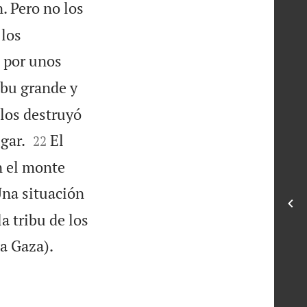
. Pero no los
 los
 por unos
ibu grande y
los destruyó


gar.
El
22
n el monte
na situación
a tribu de los

a Gaza).