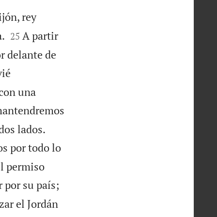
jón, rey


.
A partir
25
r delante de
vié
 con una
s mantendremos


dos lados.
s por todo lo
l permiso
 por su país;
zar el Jordán