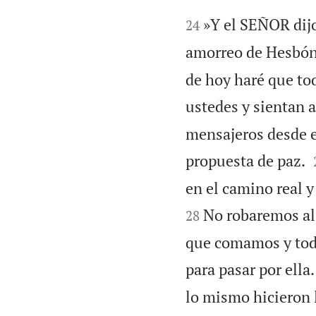


»Y el SEÑOR dijo:
24
amorreo de Hesbón.
de hoy haré que tod
ustedes y sientan a
mensajeros desde e
propuesta de paz.
en el camino real 
No robaremos al
28
que comamos y tod
para pasar por ella.
lo mismo hicieron 