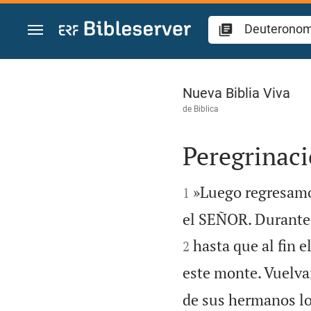
Ir a un contenido
Deuteronomio 2
Nueva Biblia Viva
de
Biblica
Peregrinaci


»Luego regresamo
1
el SEÑOR. Durante 
hasta que al fin 
2
este monte. Vuelvan
de sus hermanos lo