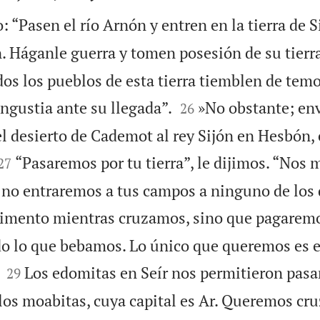
 “Pasen el río Arnón y entren en la tierra de Si
 Háganle guerra y tomen posesión de su tierra
os los pueblos de esta tierra tiemblen de temo


ngustia ante su llegada”.
»No obstante; en
26
l desierto de Cademot al rey Sijón en Hesbón,


“Pasaremos por tu tierra”, le dijimos. “No
27
y no entraremos a tus campos a ninguno de los 
imento mientras cruzamos, sino que pagaremo
o lo que bebamos. Lo único que queremos es e


Los edomitas en Seír nos permitieron pasar
29
los moabitas, cuya capital es Ar. Queremos cru