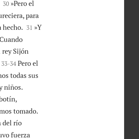


»Pero el
30
reciera, para


a hecho.
»Y
31
. Cuando
 rey Sijón


Pero el
33
-
34
mos todas sus


y niños.
botín,


íamos tomado.
 del río
uvo fuerza