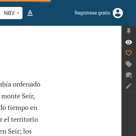
car versículo bíblico o palabra
NBV
Regístrese gratis
abía ordenado


 monte Seír,
do tiempo en
 el territorio
n Seír; los