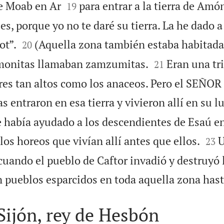


de Moab en Ar
para entrar a la tierra de Amón
19
s, porque yo no te daré su tierra. La he dado a


ot”.
(Aquella zona también estaba habitada
20


amonitas llamaban zamzumitas.
Eran una tr
21
es tan altos como los anaceos. Pero el SEÑOR 
 entraron en esa tierra y vivieron allí en su lu
había ayudado a los descendientes de Esaú e


los horeos que vivían allí antes que ellos.
U
23
cuando el pueblo de Caftor invadió y destruyó l
n pueblos esparcidos en toda aquella zona hast
Sijón, rey de Hesbón