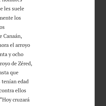
e les suele
mente los
los
de Canaán,
ora el arroyo
nta y ocho
royo de Zéred,
asta que
s tenían edad
contra ellos
“Hoy cruzará