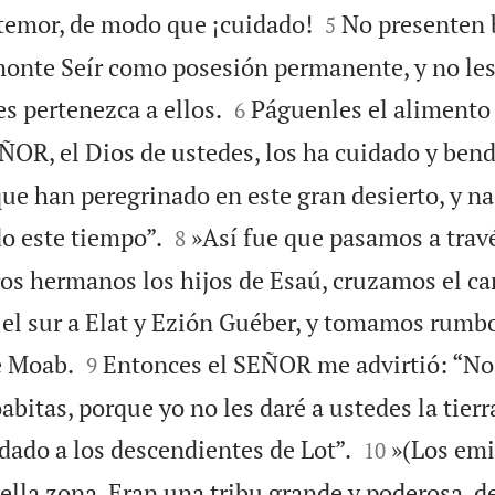


temor, de modo que ¡cuidado!
No presenten b
5
 monte Seír como posesión permanente, y no les


s pertenezca a ellos.
Páguenles el alimento 
6
ÑOR, el Dios de ustedes, los ha cuidado y ben
ue han peregrinado en este gran desierto, y na


do este tiempo”.
»Así fue que pasamos a trav
8
tros hermanos los hijos de Esaú, cruzamos el c
 el sur a Elat y Ezión Guéber, y tomamos rumbo


e Moab.
Entonces el SEÑOR me advirtió: “No
9
bitas, porque yo no les daré a ustedes la tierra


 dado a los descendientes de Lot”.
»(Los emi
10
ella zona. Eran una tribu grande y poderosa, 